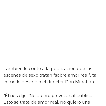
“¡Créeme, estar desnudo alrededor de Jacob
Elordi es intimidante!” dijo la estrella a la
revista attitude durante su sesión de fotos. “¡Es
como un jodido dios! ¡Es demasiado perfecto!
… ¡Es difícil no hacer una escena sexy con
Jacob sin camiseta!”