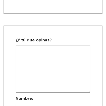
1 Comentarios
sachi durango manco
Dic. 27, 2025, 6:38 a.m.
Mencanta
¿Y tú que opinas?