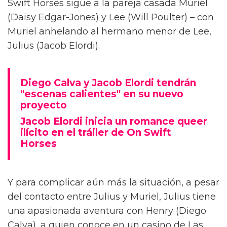
Diego Calva ha hablado sobre las escenas
desnudas con el actor de Euphoria y su novio
en pantalla Jacob Elordi para On Swift Horses,
describiéndolas como 'intimidantes'.
Basada en el libro de Shannon Pufahl, On
Swift Horses sigue a la pareja casada Muriel
(Daisy Edgar-Jones) y Lee (Will Poulter) – con
Muriel anhelando al hermano menor de Lee,
Julius (Jacob Elordi).
Diego Calva y Jacob Elordi tendrán
"escenas calientes" en su nuevo
proyecto