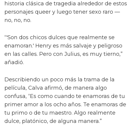
También le contó a la publicación que las
escenas de sexo tratan “sobre amor real”, tal
como lo describió el director Dan Minahan.
“Él nos dijo: 'No quiero provocar al público.
Esto se trata de amor real. No quiero una
historia clásica de tragedia alrededor de estos
personajes queer y luego tener sexo raro —
no, no, no.
“'Son dos chicos dulces que realmente se
enamoran.' Henry es más salvaje y peligroso
en las calles. Pero con Julius, es muy tierno,”
añadió.