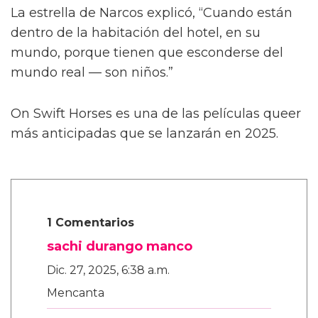
Describiendo un poco más la trama de la
película, Calva afirmó, de manera algo
confusa, “Es como cuando te enamoras de tu
primer amor a los ocho años. Te enamoras de
tu primo o de tu maestro. Algo realmente
dulce, platónico, de alguna manera.”
La estrella de Narcos explicó, “Cuando están
dentro de la habitación del hotel, en su
mundo, porque tienen que esconderse del
mundo real — son niños.”
On Swift Horses es una de las películas queer
más anticipadas que se lanzarán en 2025.