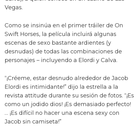
Jacob Elordi inicia un romance queer
ilícito en el tráiler de On Swift
Horses
Y para complicar aún más la situación, a pesar
del contacto entre Julius y Muriel, Julius tiene
una apasionada aventura con Henry (Diego
Calva), a quien conoce en un casino de Las
Vegas.
Como se insinúa en el primer tráiler de On
Swift Horses, la película incluirá algunas
escenas de sexo bastante ardientes (y
desnudas) de todas las combinaciones de
personajes – incluyendo a Elordi y Calva.