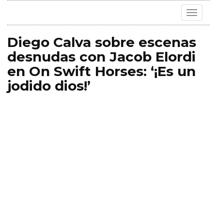
Toggle
navigat
Diego Calva sobre escenas
desnudas con Jacob Elordi
en On Swift Horses: ‘¡Es un
jodido dios!’