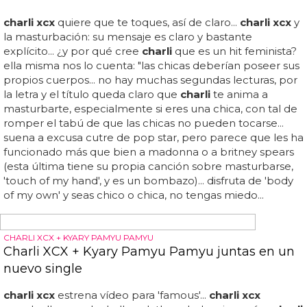
team!! https://t... rita ora por su parte es noticia...
UN ERROR QUE SE CONVIRTIÓ EN UNA DIVERTIDA ANÉCDOTA
Charli XCX revela el icónico apodo que recibió
de Cardi B
Pero
charli xcx
dijo que no está enfadada por el
percance... puede llamarme
charli
std cuando quiera"...
charli xcx
compartió un clip de la entrevista en su
instagram y declaró en broma que "
charli
std" estaba
"reportándose al servicio"...
charli xcx
se ha sincerado
sobre la vez que cardi b la confundió con otra persona en