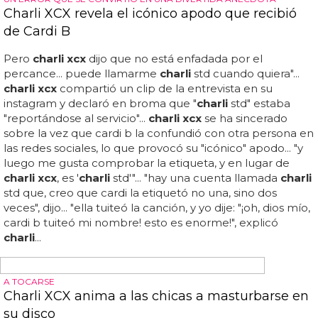
SIN IGGY
Charli XCX y Rita Ora, juntas en 'Doing It'
charli xcx
y rita ora, juntas en 'doing it'... de momento nos
quedamos con su single junto a
charli xcx
...
charli xcx
+
rita ora: ¿qué te parece su colaboración 'doing it'? todas
las novedades sobre las 2...
charli xcx
confía en la nueva
jueza de 'the voice' uk para conseguir que este 'doing it'
sea un hit cuando se edite el 8 de febrero... las dos han
colaborado con iggy azalea en sus mayores hits, 'fancy' y
'black widow', pero ahora se lo montan ellas por su
cuenta:
charli xcx
estrena nueva versión de su nuevo
single 'doing it' metiendo a rita ora en el tema... — rita ora
(@ritaora) enero 5, 2015... el programa acabó pidiendo
perdón... rita ora - doing it... happy new year from the ora