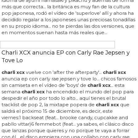
estrena el 19 de enero, pero tenemos un teaser de unos
30 segundos que seguro que te deja con ganas de
mucho más, porque suena súper jpop y en una época en
la que el kpop lo domina todo, es revitalizante volver al
pop japonés... ese maravilloso vídeo lleno de colores y
tonos...
INSTAOKE