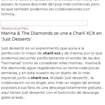
Charli XCX imita a la perfección a Britney Spears
en Londres
charli xcx
imita a la perfección a britney spears en
londres... por favor, britney, cuenta con
charli
en tu
próximo disco, y que no sea compositora, sino un
featuring como la copa de un pino... en el caso de
charli
xcx
, como saben que es hiperfan de britney spears, le
colocaron tres de los temas más míticos de la princesa
del pop: '... que te ceda su mejor canción y os comáis el
hot 100 de billboard de una vez... baby one more time',
'i'm a slave 4 u' y la más reciente 'work bitch'... uno de sus
momentos clave es el instaoke, en el que hacen cantar
partes de canciones de otros durante 15 segundos... todas
las cumplió a la perfección, incluso imitando el tono de
voz de britney... capital fm es una de las radios británicas...