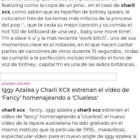
A TOCARSE
Charli XCX anima a las chicas a masturbarse en
su disco
charli xcx
quiere que te toques, así de claro...
charli xcx
y
la masturbación: su mensaje es claro y bastante
explícito... ¿y por qué cree
charli
que es un hit feminista?
ella misma nos lo cuenta: "las chicas deberían poseer sus
propios cuerpos... no hay muchas segundas lecturas, por
la letra y el título queda claro que
charli
te anima a
masturbarte, especialmente si eres una chica, con tal de
romper el tabú de que las chicas no pueden tocarse...
suena a excusa cutre de pop star, pero parece que les ha
funcionado más que bien a madonna o a britney spears
(esta última tiene su propia canción sobre masturbarse,
'touch of my hand', y es un bombazo)... disfruta de 'body
of my own' y seas chico o chica, no tengas miedo...