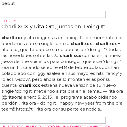
¿y sabes quién compone? la mismísima
charli xcx
... iggy
azalea y
charli xcx
, juntas en 'fancy'... esta unión
australobritánica es un featuring como tal, como
podemos comprobar en la portada del single, un dibujo
a mano de iggy llevando una camiseta de
charli
... no
sabemos si pretenden emular el éxito de 'i love it', pero
esperamos un club banger con mucha tralla, estribillo
pegadizo y un buen rap por parte de azalea... notición:
dos de nuestras pop stars favoritas y con más proyección
en 2014 se unen para uno de los singles del año: iggy
azalea lanza a finales de semana 'fancy', el single
presentación de 'the new classic', su esperadísimo álbum
debut...