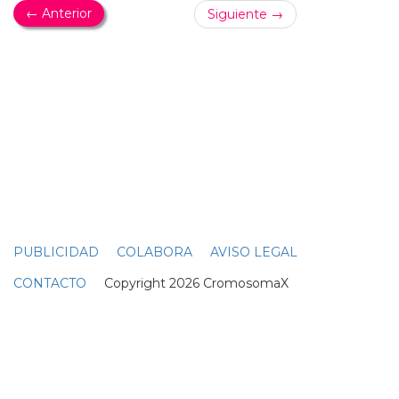
¡VIVAN LOS 90!
Iggy Azalea y Charli XCX estrenan el vídeo de
'Fancy' homenajeando a 'Clueless'
charli xcx
- fancy... iggy azalea y
charli xcx
estrenan el
vídeo de 'fancy' homenajeando a 'clueless': el nuevo
vídeo de la rapera australiana ha sido grabado en el
mismo instituto que la película de 1995... maravilloso,
espectacular vídeo para el nuevo single de iggy azalea: si
colaborando con
charli xcx
no llamaba lo suficiente tu
atención, haciendo este homenaje total a la peli 'clueless'
/ 'fuera de onda' te conquistará... ¿será 'fancy' de iggy
azalea y
charli xcx
el hit definitivo que les proporcione a