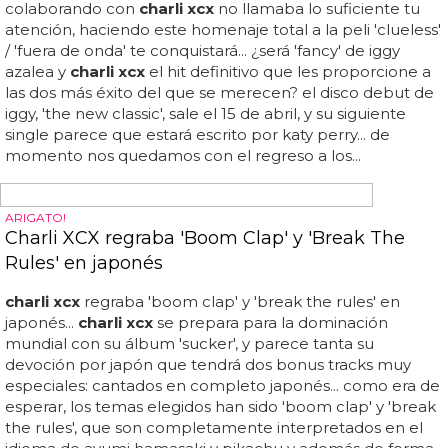
CHARLI XCX + KYARY PAMYU PAMYU
Charli XCX + Kyary Pamyu Pamyu juntas en un
nuevo single
charli xcx
estrena vídeo para 'famous'...
charli xcx
regraba 'boom clap' y 'break the rules' en japonés...
charli
xcx
tiene una relación muy íntima e intensa con japón...
super kawaii:
charli xcx
+ kyary pamyu pamyu juntas en
un nuevo single... y de eso mismo va el tema que han
grabado kyary y
charli xcx
: 'crazy crazy'... en fin, un mundo
en el que aless gibaja se volvería completamente loco...
aún no se puede escuchar al completo, ya que se