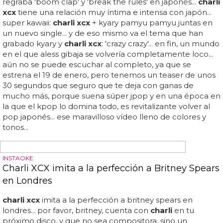
las redes sociales, lo que provocó su "icónico" apodo... "y
luego me gusta comprobar la etiqueta, y en lugar de
charli xcx
, es '
charli
std'"... "hay una cuenta llamada
charli
std que, creo que cardi la etiquetó no una, sino dos
veces", dijo... "ella tuiteó la canción, y yo dije: "¡oh, dios mío,
cardi b tuiteó mi nombre! esto es enorme!", explicó
charli
...