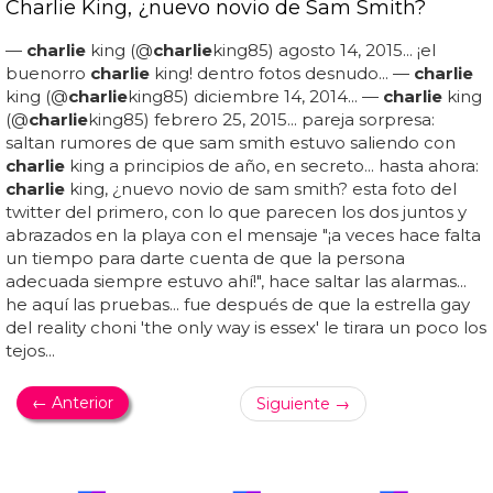
Charlie King, ¿nuevo novio de Sam Smith?
—
charlie
king (@
charlie
king85) agosto 14, 2015... ¡el
buenorro
charlie
king! dentro fotos desnudo... —
charlie
king (@
charlie
king85) diciembre 14, 2014... —
charlie
king
(@
charlie
king85) febrero 25, 2015... pareja sorpresa:
saltan rumores de que sam smith estuvo saliendo con
charlie
king a principios de año, en secreto... hasta ahora:
charlie
king, ¿nuevo novio de sam smith? esta foto del
twitter del primero, con lo que parecen los dos juntos y
abrazados en la playa con el mensaje "¡a veces hace falta
un tiempo para darte cuenta de que la persona
adecuada siempre estuvo ahí!", hace saltar las alarmas...
he aquí las pruebas... fue después de que la estrella gay
del reality choni 'the only way is essex' le tirara un poco los
tejos...
← Anterior
Siguiente →