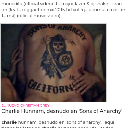
mordidita (official video) ft... major lazer & dj snake - lean
on (feat... reggaeton mix 2015 hd vol 4 j... acumula más de
1... mø) (official music video) ...
EL NUEVO CHRISTIAN GREY
Charlie Hunnam, desnudo en 'Sons of Anarchy'
charlie
hunnam, desnudo en 'sons of anarchy'... aquí