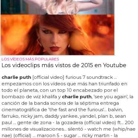
LOS VÍDEOS MÁS POPULARES
Los videoclips más vistos de 2015 en Youtube
charlie puth
[official video] furious 7 soundtrack ...
empezamos con los vídeos que más han triunfado en
todo el planeta, con un top 10 encabezado por el
bombazo de wiz khalifa y
charlie puth
, 'see you again', la
canción de la banda sonora de la séptima entrega
cinematográfica de 'the fast and the furious'... balvin,
farruko, nicky jam, daddy yankee, yandel, plan b, sean
paul ... gente de zona - la gozadera (official video) ft... 200
millones de visualizaciones... silentó - watch me (whip/nae
nae) (official) ... maroon 5 - sugar ... ricky martin - la