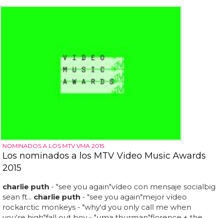
NOMINADOS A LOS MTV VMA 2015
Los nominados a los MTV Video Music Awards
2015
charlie puth
- "see you again"vídeo con mensaje socialbig
sean ft...
charlie puth
- "see you again"mejor vídeo
rockarctic monkeys - "why'd you only call me when
you're high"fall out boy - "uma thurman"florence + the