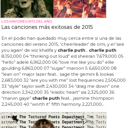
LOS MAYORES HITS DEL AÑO
Las canciones más exitosas de 2015
En el podio han quedado muy cerca entre sí una de las
canciones del verano 2015, 'cheerleader' de omi, y el 'see
you again' de wiz khalifa y
charlie puth
...
charlie puth
8,150,000 04 “thinking out loud” ed sheeran 7,679,000 05
“hello” adele 6,962,000 06 “love me like you do” ellie
goulding 6,863,000 07 “sugar” maroon 5 6,650,000 08
“lean on” major lazer feat... sage the gemini & lookas
2,683,000 32 “are you with me” lost frequencies 2,506,000
33 “style” taylor swift 2,430,000 34 “drag me down” one
direction 2,342,000 35 “elastic heart” sia 2,325,000 36
“marvin gaye”
charlie puth
feat... jasmine thompson
2,245,000 40 “worth it” fifth harmony 2,221,000...