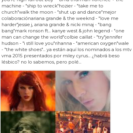
machine - "ship to wreck"hozier - "take me to
church"walk the moon - "shut up and dance"mejor
colaboraciónariana grande & the weeknd - "love me
harder"jessie j, ariana grande & nicki minaj - "bang
bang"mark ronson ft... kanye west & john legend - "one
man can change the world"colbie caillat - "try"jennifer
hudson - "i still love you"rihanna - "american oxygen"wale
- "the white shoes"... ya están aquí los nominados a los mtv
vma 2015 presentados por miley cyrus... ¿habrá beso
lésbico? no lo sabemos, pero polé...