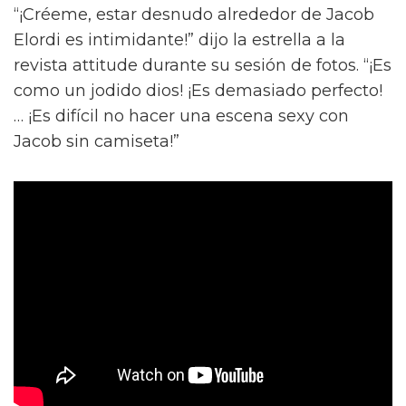
“¡Créeme, estar desnudo alrededor de Jacob
Elordi es intimidante!” dijo la estrella a la
revista attitude durante su sesión de fotos. “¡Es
como un jodido dios! ¡Es demasiado perfecto!
… ¡Es difícil no hacer una escena sexy con
Jacob sin camiseta!”