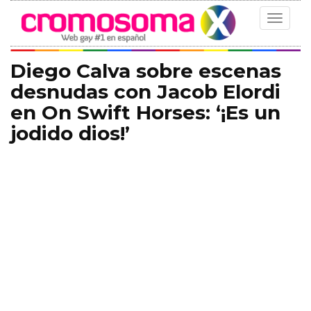
Toggle
navigat
Diego Calva sobre escenas
desnudas con Jacob Elordi
en On Swift Horses: ‘¡Es un
jodido dios!’