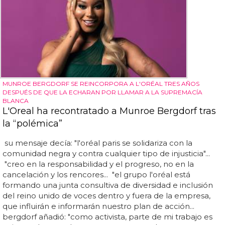
MUNROE BERGDORF SE REINCORPORA A L'ORÉAL TRES AÑOS
DESPUÉS DE QUE LA ECHARAN POR LLAMAR A LA SUPREMACÍA
BLANCA
L'Oreal ha recontratado a Munroe Bergdorf tras
la “polémica”
su mensaje decía: "l'oréal paris se solidariza con la
comunidad negra y contra cualquier tipo de injusticia"...
"creo en la responsabilidad y el progreso, no en la
cancelación y los rencores... "el grupo l'oréal está
formando una junta consultiva de diversidad e inclusión
del reino unido de voces dentro y fuera de la empresa,
que influirán e informarán nuestro plan de acción...
bergdorf añadió: "como activista, parte de mi trabajo es