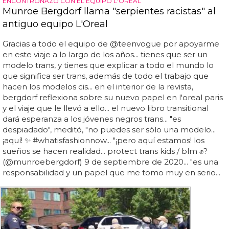
ENCONTRONAZO CON EL EQUIPO L'OREAL
Munroe Bergdorf llama "serpientes racistas" al
antiguo equipo L'Oreal
Gracias a todo el equipo de @teenvogue por apoyarme
en este viaje a lo largo de los años... tienes que ser un
modelo trans, y tienes que explicar a todo el mundo lo
que significa ser trans, además de todo el trabajo que
hacen los modelos cis... en el interior de la revista,
bergdorf reflexiona sobre su nuevo papel en l'oreal paris
y el viaje que le llevó a ello... el nuevo libro transitional
dará esperanza a los jóvenes negros trans... "es
despiadado", meditó, "no puedes ser sólo una modelo...
¡aquí! ✨ #whatisfashionnow... "¡pero aquí estamos! los
sueños se hacen realidad... protect trans kids / blm ✊?
(@munroebergdorf) 9 de septiembre de 2020... "es una
responsabilidad y un papel que me tomo muy en serio...