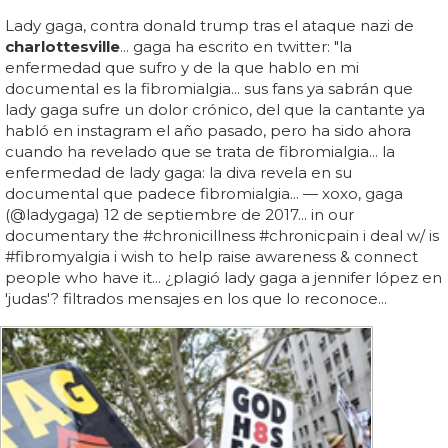
Lady gaga, contra donald trump tras el ataque nazi de
charlottesville
... gaga ha escrito en twitter: "la
enfermedad que sufro y de la que hablo en mi
documental es la fibromialgia... sus fans ya sabrán que
lady gaga sufre un dolor crónico, del que la cantante ya
habló en instagram el año pasado, pero ha sido ahora
cuando ha revelado que se trata de fibromialgia... la
enfermedad de lady gaga: la diva revela en su
documental que padece fibromialgia... — xoxo, gaga
(@ladygaga) 12 de septiembre de 2017... in our
documentary the #chronicillness #chronicpain i deal w/ is
#fibromyalgia i wish to help raise awareness & connect
people who have it... ¿plagió lady gaga a jennifer lópez en
'judas'? filtrados mensajes en los que lo reconoce...