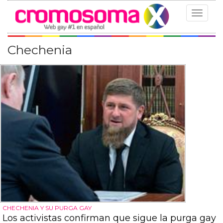
Toggle
navigat
Chechenia
CHECHENIA Y SU PURGA GAY
Los activistas confirman que sigue la purga gay