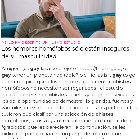
ASÍ LO HA DESCRITO UN NUEVO ESTUDIO
Los hombres homófobos sólo están inseguros
de su masculinidad
Amigos, ¿es
gay
lavarse el ojete? https://t... amigos, ¿es
gay
tener un planeta habitable? pic... fellas is it
gay
to go
to church pic... quizá los hombres que cuentan
chistes
homófobos no necesiten ser regañados... el estudio
indica que reírse de
chistes
crueles y antihomosexuales
les da la oportunidad de demostrar lo grandes, fuertes y
varoniles que son... a continuación, todos los participantes
tuvieron que clasificar una selección de
chistes
homófobos, sexistas y antimusulmanes en función de lo
"graciosos" que les parecieran... a continuación, se les
pidió que participaran en un juego de rol en el que