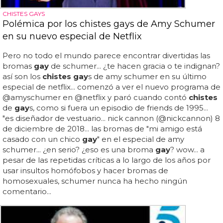
CHISTES GAYS
Polémica por los chistes gays de Amy Schumer
en su nuevo especial de Netflix
Pero no todo el mundo parece encontrar divertidas las
bromas
gay
de schumer... ¿te hacen gracia o te indignan?
así son los
chistes gay
s de amy schumer en su último
especial de netflix... comenzó a ver el nuevo programa de
@amyschumer en @netflix y paró cuando contó
chistes
de
gay
s, como si fuera un episodio de friends de 1995...
"es diseñador de vestuario... nick cannon (@nickcannon) 8
de diciembre de 2018... las bromas de "mi amigo está
casado con un chico
gay
" en el especial de amy
schumer... ¿en serio? ¿eso es una broma
gay
? wow... a
pesar de las repetidas críticas a lo largo de los años por
usar insultos homófobos y hacer bromas de
homosexuales, schumer nunca ha hecho ningún
comentario...