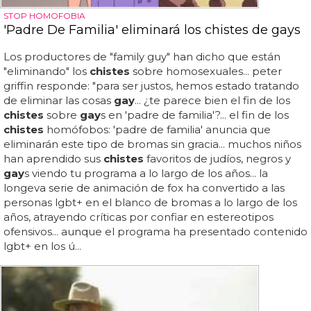
STOP HOMOFOBIA
'Padre De Familia' eliminará los chistes de gays
Los productores de "family guy" han dicho que están
"eliminando" los
chistes
sobre homosexuales... peter
griffin responde: "para ser justos, hemos estado tratando
de eliminar las cosas
gay
... ¿te parece bien el fin de los
chistes
sobre
gay
s en 'padre de familia'?... el fin de los
chistes
homófobos: 'padre de familia' anuncia que
eliminarán este tipo de bromas sin gracia... muchos niños
han aprendido sus
chistes
favoritos de judíos, negros y
gay
s viendo tu programa a lo largo de los años... la
longeva serie de animación de fox ha convertido a las
personas lgbt+ en el blanco de bromas a lo largo de los
años, atrayendo críticas por confiar en estereotipos
ofensivos... aunque el programa ha presentado contenido
lgbt+ en los ú...