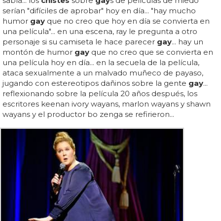
sabía... los
chistes
sobre
gay
s de películas de miedo
serían "difíciles de aprobar" hoy en día... "hay mucho
humor
gay
que no creo que hoy en día se convierta en
una película"... en una escena, ray le pregunta a otro
personaje si su camiseta le hace parecer
gay
... hay un
montón de humor
gay
que no creo que se convierta en
una película hoy en día... en la secuela de la película,
ataca sexualmente a un malvado muñeco de payaso,
jugando con estereotipos dañinos sobre la gente
gay
...
reflexionando sobre la película 20 años después, los
escritores keenan ivory wayans, marlon wayans y shawn
wayans y el productor bo zenga se refirieron...