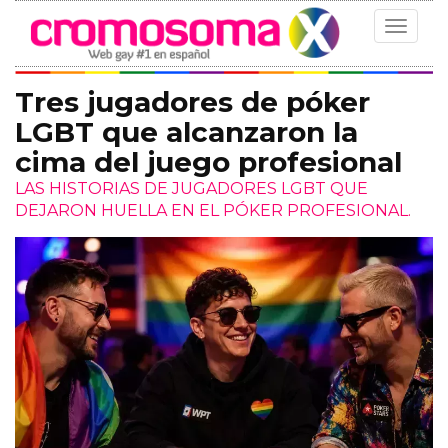
Toggle
navigat
Tres jugadores de póker
LGBT que alcanzaron la
cima del juego profesional
LAS HISTORIAS DE JUGADORES LGBT QUE
DEJARON HUELLA EN EL PÓKER PROFESIONAL.