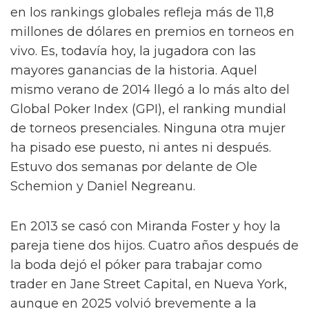
en los rankings globales refleja más de 11,8
millones de dólares en premios en torneos en
vivo. Es, todavía hoy, la jugadora con las
mayores ganancias de la historia. Aquel
mismo verano de 2014 llegó a lo más alto del
Global Poker Index (GPI), el ranking mundial
de torneos presenciales. Ninguna otra mujer
ha pisado ese puesto, ni antes ni después.
Estuvo dos semanas por delante de Ole
Schemion y Daniel Negreanu.
En 2013 se casó con Miranda Foster y hoy la
pareja tiene dos hijos. Cuatro años después de
la boda dejó el póker para trabajar como
trader en Jane Street Capital, en Nueva York,
aunque en 2025 volvió brevemente a la