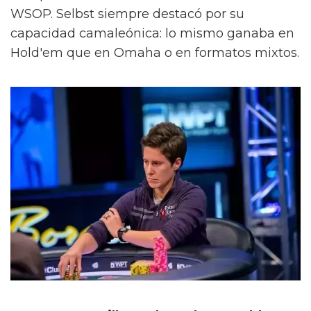
WSOP. Selbst siempre destacó por su
capacidad camaleónica: lo mismo ganaba en
Hold'em que en Omaha o en formatos mixtos.