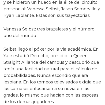
y se hicieron un hueco en la élite del circuito
presencial: Vanessa Selbst, Jason Somerville y
Ryan Laplante. Estas son sus trayectorias.
Vanessa Selbst: tres brazaletes y el número
uno del mundo
Selbst llegó al póker por la vía académica. En
Yale estudió Derecho, presidió la Queer-
Straight Alliance del campus y descubrió que
tenía una facilidad natural para el cálculo de
probabilidades. Nunca escondió que era
lesbiana. En los torneos televisados exigía que
las cámaras enfocarsen a su novia en las
gradas, lo mismo que hacían con las esposas
de los demás jugadores.