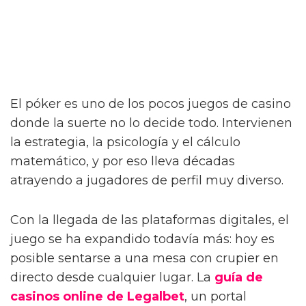
El póker es uno de los pocos juegos de casino
donde la suerte no lo decide todo. Intervienen
la estrategia, la psicología y el cálculo
matemático, y por eso lleva décadas
atrayendo a jugadores de perfil muy diverso.
Con la llegada de las plataformas digitales, el
juego se ha expandido todavía más: hoy es
posible sentarse a una mesa con crupier en
directo desde cualquier lugar. La
guía de
casinos online de Legalbet
, un portal