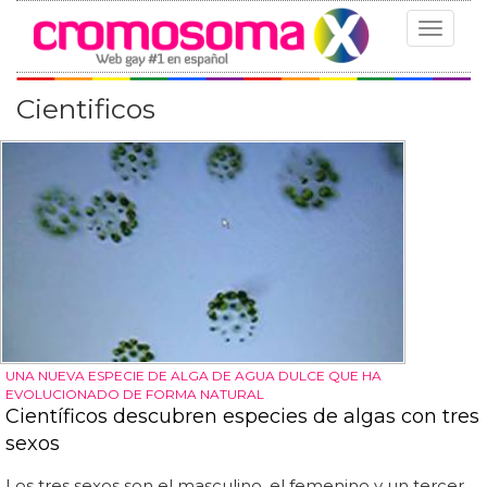
Toggle
navigat
Cientificos
UNA NUEVA ESPECIE DE ALGA DE AGUA DULCE QUE HA
EVOLUCIONADO DE FORMA NATURAL
Científicos descubren especies de algas con tres
sexos
Los tres sexos son el masculino, el femenino y un tercer