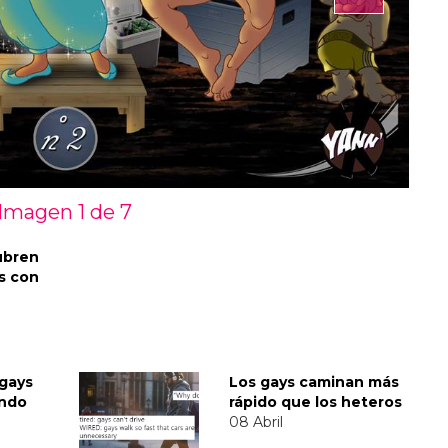
Imagen 1 de
7
ubren
s con
 gays
Los gays caminan más
undo
rápido que los heteros
08 Abril