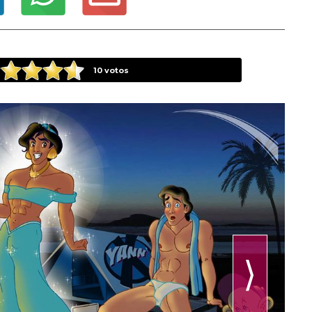
10
votos
⟩