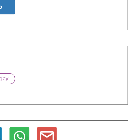
o
 gay