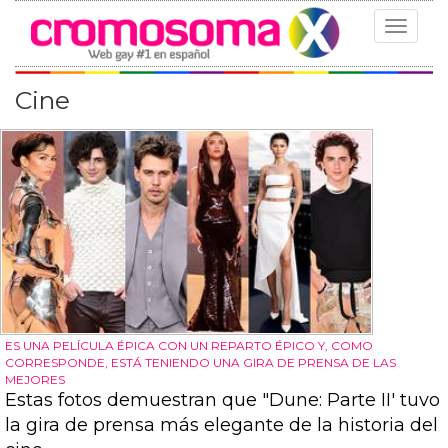
Toggle
navigat
Cine
ES UNA PELÍCULA ÉPICA CON UN REPARTO ÉPICO Y, COMO
CORRESPONDE, ESTÁ TENIENDO UNA GIRA DE PRENSA DE LAS
MEJORES
Estas fotos demuestran que "Dune: Parte II' tuvo
la gira de prensa más elegante de la historia del