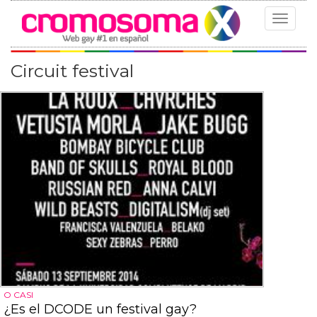
Toggle
navigat
Circuit festival
O CASI
¿Es el DCODE un festival gay?