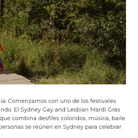
alia: Comenzamos con uno de los festivales
do. El Sydney Gay and Lesbian Mardi Gras
 que combina desfiles coloridos, música, baile
 personas se reúnen en Sydney para celebrar