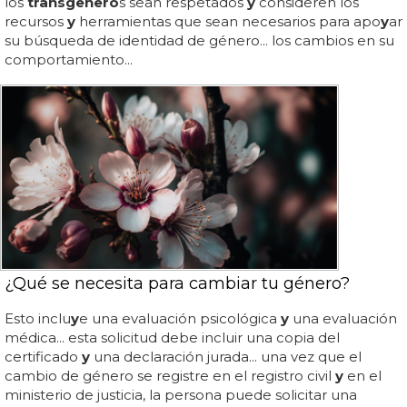
los
trans
genero
s sean respetados
y
consideren los
recursos
y
herramientas que sean necesarios para apo
y
ar
su búsqueda de identidad de género... los cambios en su
comportamiento...
¿Qué se necesita para cambiar tu género?
Esto inclu
y
e una evaluación psicológica
y
una evaluación
médica... esta solicitud debe incluir una copia del
certificado
y
una declaración jurada... una vez que el
cambio de género se registre en el registro civil
y
en el
ministerio de justicia, la persona puede solicitar una