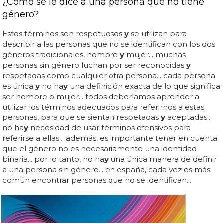
¿Cómo se le dice a una persona que no tiene
género?
Estos términos son respetuosos
y
se utilizan para
describir a las personas que no se identifican con los dos
géneros tradicionales, hombre
y
mujer... muchas
personas sin género luchan por ser reconocidas
y
respetadas como cualquier otra persona... cada persona
es única
y
no ha
y
una definición exacta de lo que significa
ser hombre o mujer... todos deberíamos aprender a
utilizar los términos adecuados para referirnos a estas
personas, para que se sientan respetadas
y
aceptadas...
no ha
y
necesidad de usar términos ofensivos para
referirse a ellas... además, es importante tener en cuenta
que el género no es necesariamente una identidad
binaria... por lo tanto, no ha
y
una única manera de definir
a una persona sin género... en españa, cada vez es más
común encontrar personas que no se identifican...