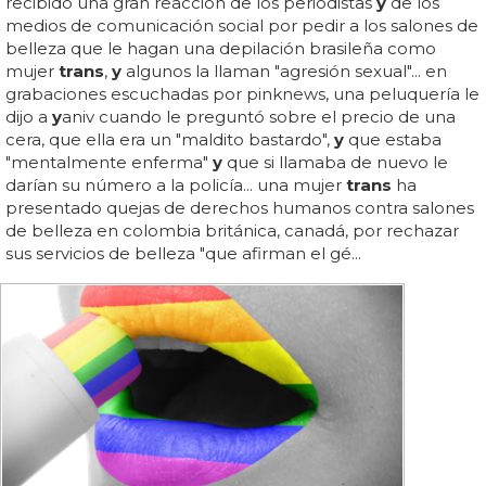
recibido una gran reacción de los periodistas
y
de los
medios de comunicación social por pedir a los salones de
belleza que le hagan una depilación brasileña como
mujer
trans
,
y
algunos la llaman "agresión sexual"... en
grabaciones escuchadas por pinknews, una peluquería le
dijo a
y
aniv cuando le preguntó sobre el precio de una
cera, que ella era un "maldito bastardo",
y
que estaba
"mentalmente enferma"
y
que si llamaba de nuevo le
darían su número a la policía... una mujer
trans
ha
presentado quejas de derechos humanos contra salones
de belleza en colombia británica, canadá, por rechazar
sus servicios de belleza "que afirman el gé...