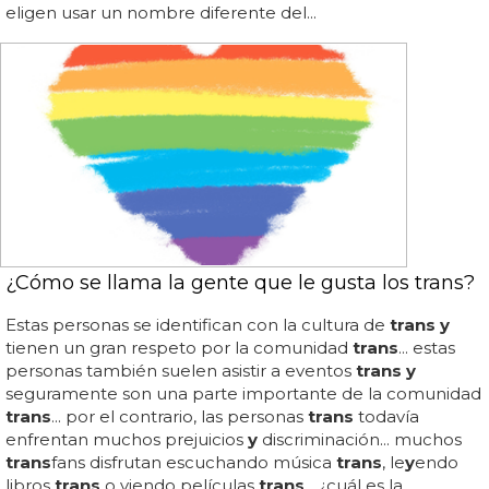
eligen usar un nombre diferente del...
¿Cómo se llama la gente que le gusta los trans?
Estas personas se identifican con la cultura de
trans y
tienen un gran respeto por la comunidad
trans
... estas
personas también suelen asistir a eventos
trans y
seguramente son una parte importante de la comunidad
trans
... por el contrario, las personas
trans
todavía
enfrentan muchos prejuicios
y
discriminación... muchos
trans
fans disfrutan escuchando música
trans
, le
y
endo
libros
trans
o viendo películas
trans
... ¿cuál es la