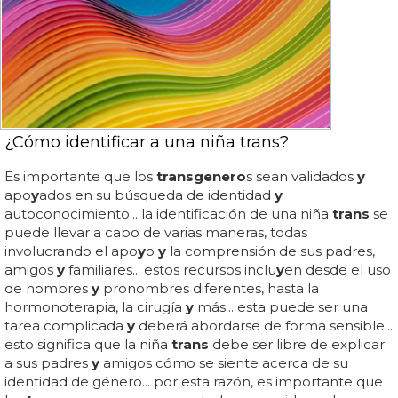
¿Cómo identificar a una niña trans?
Es importante que los
trans
genero
s sean validados
y
apo
y
ados en su búsqueda de identidad
y
autoconocimiento... la identificación de una niña
trans
se
puede llevar a cabo de varias maneras, todas
involucrando el apo
y
o
y
la comprensión de sus padres,
amigos
y
familiares... estos recursos inclu
y
en desde el uso
de nombres
y
pronombres diferentes, hasta la
hormonoterapia, la cirugía
y
más... esta puede ser una
tarea complicada
y
deberá abordarse de forma sensible...
esto significa que la niña
trans
debe ser libre de explicar
a sus padres
y
amigos cómo se siente acerca de su
identidad de género... por esta razón, es importante que