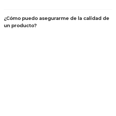
¿Cómo puedo asegurarme de la calidad de
un producto?
Hoy, la clave está en buscar compañías que
entregan información directa y accesible a
informes de laboratorio. Un informe no es solo
un papel: es el brazo derecho del consumidor
que quiere saber realmente lo que usa sobre
su piel y cabello.
PUBLICIDAD
COLABORA
AVISO LEGAL