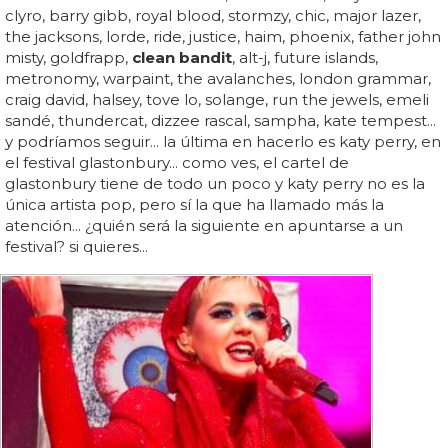
clyro, barry gibb, royal blood, stormzy, chic, major lazer,
the jacksons, lorde, ride, justice, haim, phoenix, father john
misty, goldfrapp,
clean bandit
, alt-j, future islands,
metronomy, warpaint, the avalanches, london grammar,
craig david, halsey, tove lo, solange, run the jewels, emeli
sandé, thundercat, dizzee rascal, sampha, kate tempest...
y podríamos seguir... la última en hacerlo es katy perry, en
el festival glastonbury... como ves, el cartel de
glastonbury tiene de todo un poco y katy perry no es la
única artista pop, pero sí la que ha llamado más la
atención... ¿quién será la siguiente en apuntarse a un
festival? si quieres...