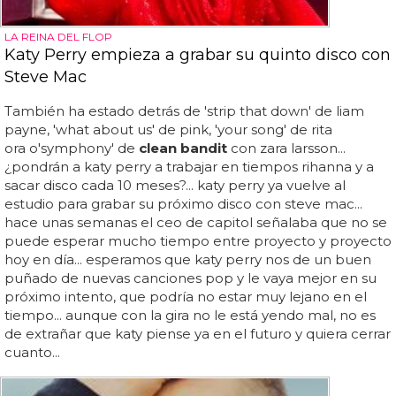
LA REINA DEL FLOP
Katy Perry empieza a grabar su quinto disco con
Steve Mac
También ha estado detrás de 'strip that down' de liam
payne, 'what about us' de pink, 'your song' de rita
ora o'symphony' de
clean bandit
con zara larsson...
¿pondrán a katy perry a trabajar en tiempos rihanna y a
sacar disco cada 10 meses?... katy perry ya vuelve al
estudio para grabar su próximo disco con steve mac...
hace unas semanas el ceo de capitol señalaba que no se
puede esperar mucho tiempo entre proyecto y proyecto
hoy en día... esperamos que katy perry nos de un buen
puñado de nuevas canciones pop y le vaya mejor en su
próximo intento, que podría no estar muy lejano en el
tiempo... aunque con la gira no le está yendo mal, no es
de extrañar que katy piense ya en el futuro y quiera cerrar
cuanto...