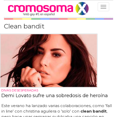
Toggle
navigat
Clean bandit
DIVAS DESESPERADAS
Demi Lovato sufre una sobredosis de heroína
Este verano ha lanzado varias colaboraciones, como 'fall
in line' con christina aguilera o 'solo' con
clean bandit
,
pero hace unas semanas publicaba una canción en