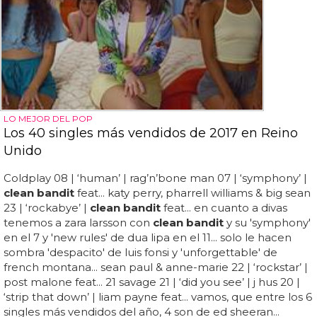
LO MEJOR DEL POP
Los 40 singles más vendidos de 2017 en Reino
Unido
Coldplay 08 | ‘human’ | rag’n’bone man 07 | ‘symphony’ |
clean bandit
feat... katy perry, pharrell williams & big sean
23 | ‘rockabye’ |
clean bandit
feat... en cuanto a divas
tenemos a zara larsson con
clean bandit
y su 'symphony'
en el 7 y 'new rules' de dua lipa en el 11... solo le hacen
sombra 'despacito' de luis fonsi y 'unforgettable' de
french montana... sean paul & anne-marie 22 | ‘rockstar’ |
post malone feat... 21 savage 21 | ‘did you see’ | j hus 20 |
‘strip that down’ | liam payne feat... vamos, que entre los 6
singles más vendidos del año, 4 son de ed sheeran...