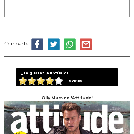
Comparte
¿Te gusta? ¡Puntúalo!
18
votos
Olly Murs en 'Attitude'