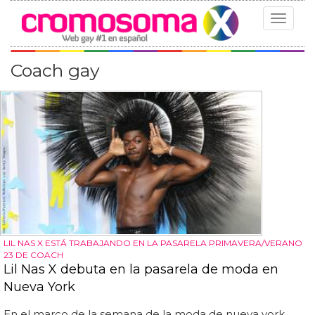
Toggle
navigat
Coach gay
LIL NAS X ESTÁ TRABAJANDO EN LA PASARELA PRIMAVERA/VERANO
23 DE COACH
Lil Nas X debuta en la pasarela de moda en
Nueva York
En el marco de la semana de la moda de nueva york,