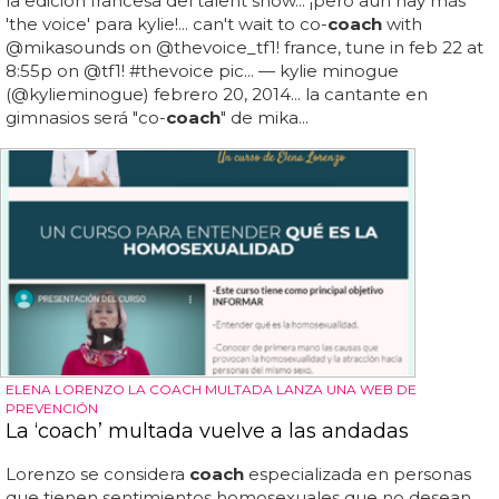
la edición francesa del talent show... ¡pero aún hay más
'the voice' para kylie!... can't wait to co-
coach
with
@mikasounds on @thevoice_tf1! france, tune in feb 22 at
8:55p on @tf1! #thevoice pic... — kylie minogue
(@kylieminogue) febrero 20, 2014... la cantante en
gimnasios será "co-
coach
" de mika...
ELENA LORENZO LA COACH MULTADA LANZA UNA WEB DE
PREVENCIÓN
La ‘coach’ multada vuelve a las andadas
Lorenzo se considera
coach
especializada en personas
que tienen sentimientos homosexuales que no desean...