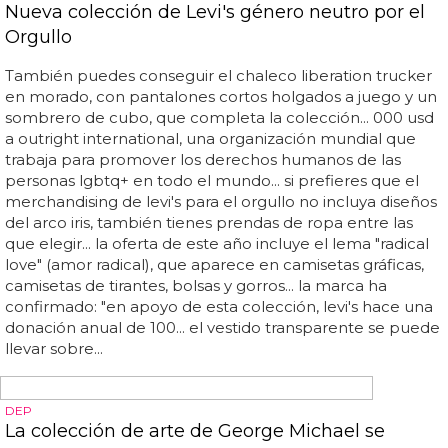
¡LÍNEA UNDERWEAR YA!
Gerard Piqué, sin paquete ni piquetón
La nueva colección nos muestra a un piqué blandito con
todos pastel... pero por lo que hemos visto aún no se
atreven con la ropa interior, como ha hecho david
beckham en h&m... estamos pensando en hacer un
actuable para pedir que la próxima campaña incluya una
línea underwear, con piqué, paquete y piquetón... gerard
piqué ha renovado con mango h... estamos seguros de
que de hacerlo, sería un éxito total pero de momento las