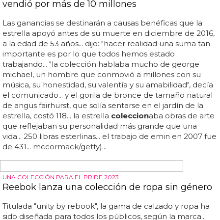
fotos de piqué para mango no incluyen ni paquete ni
piquetón... la nueva colección de piqué con mango
estará a la venta próximamente... porque piqué, aunque
no enseñe ni el paquete ni el piquetón es guapo a
rabiar...
OTOÑO 2012
Men in Black sobre la pasarela de YSL