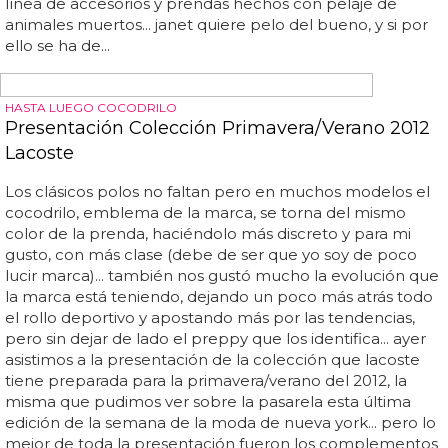
SUPER ORGULLOSA
Janet Jackson saca una colección de ropa
hecha con animales muertos
No hace falta ser vegano ni activista de peta para ver que
este tipo de ropa no debería existir... evidentemente,
toda la colección es de lujo, así que no estará al alcance
de todo hijo de vecino, pero suponemos que los fans de
janet le comprarán cositas... ¿tú comprarías alguna de las
piezas diseñadas por la hermanísima de michael
jackson?... recordemos que ke$ha, una loca del animal
print, siempre ha dejado claro que todo lo suyo es
sintético y, de hecho, recomienda la web de una amiga