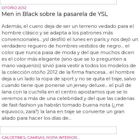
Presentación Colección Primavera/Verano 2012
Lacoste
Los clásicos polos no faltan pero en muchos modelos el
cocodrilo, emblema de la marca, se torna del mismo
color de la prenda, haciéndolo más discreto y para mi
gusto, con más clase (debe de ser que yo soy de poco
lucir marca)... también nos gustó mucho la evolución que
la marca está teniendo, dejando un poco más atrás todo
el rollo deportivo y apostando más por las tendencias,
pero sin dejar de lado el preppy que los identifica... ayer
asistimos a la presentación de la colección que lacoste
tiene preparada para la primavera/verano del 2012, la
misma que pudimos ver sobre la pasarela esta última
edición de la semana de la moda de nueva york... pero lo
mejor de toda la presentación fueron los complementos
(será que me pierden)... y claro, no es lo mismo verlo en
vídeo y en foto que poder...