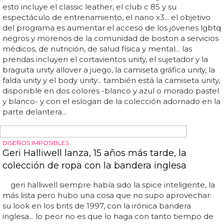
Además, el cuero deja de ser un terreno vedado para el
hombre clásico y se adapta a los patrones más
convencionales... ysl desfiló el lunes en parís y nos dejó un
verdadero reguero de hombres vestidos de negro... el
color que nunca pasa de moda y del que muchos dicen
es el color más elegante (sino que se lo pregunten a
mario vaquerizo) sirvió para vestir a todos los modelos de
la colección otoño 2012 de la firma francesa... el hombre
deja a un lado la ropa de sport y no se quita el traje, salvo
cuando tiene que ponerse un jersey deluxe... el pull de
lana con la cuchilla en el centro apostamos que se lo
veremos a más de una celebridad y del que las cadenas
de fast-fashion ya habrán tomado buena nota (¿me
equivoco, zara?) la lana en traje se convierte un gran
aliado para hacer los días de...