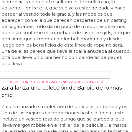
CALCETINES, CAMISAS, ROPA INTERIOR...
Nueva colección de Levi's género neutro por el
Orgullo
También puedes conseguir el chaleco liberation trucker
en morado, con pantalones cortos holgados a juego y un
sombrero de cubo, que completa la colección... 000 usd
a outright international, una organización mundial que
trabaja para promover los derechos humanos de las
personas lgbtq+ en todo el mundo... si prefieres que el
merchandising de levi's para el orgullo no incluya diseños
del arco iris, también tienes prendas de ropa entre las
que elegir... la oferta de este año incluye el lema "radical
love" (amor radical), que aparece en camisetas gráficas,
camisetas de tirantes, bolsas y gorros... la marca ha
confirmado: "en apoyo de esta colección, levi's hace una
donación anual de 100... el vestido transparente se puede