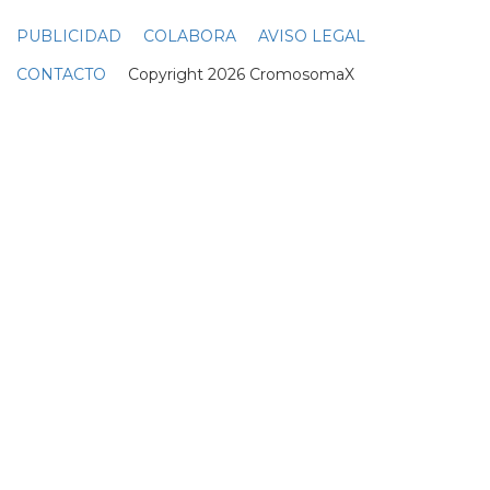
música, su honestidad, su valentía y su amabilidad", decía
el comunicado... y el gorila de bronce de tamaño natural
de angus fairhurst, que solía sentarse en el jardín de la
estrella, costó 118... la estrella
coleccion
aba obras de arte
que reflejaban su personalidad más grande que una
vida... 250 libras esterlinas... el trabajo de emin en 2007 fue
de 431... mccormack/getty)...
UNA COLECCIÓN PARA EL PRIDE 2023
Reebok lanza una colección de ropa sin género