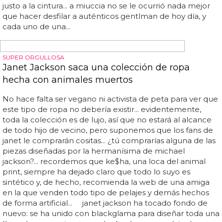
Prada ha presentado una colección dedicada al dandy, al
caballero de toda la vida, el cual rezuma buen gusto y
clase por todos sus poros... ésta sirve de antesala de lo
que está por venir, la milan fashion week... be/udntg7-
gm50 ... milán está acogiendo esta semana su semana de
la moda dedicada al hombre... la raya diplomática, junto
con los lunares, han sido los estampados reyes de toda la
colección... ¡y reconocemos que lo hicieron muy bien!
ellos pusieron el porte y miuccia todo lo demás... los
trenchs que simulan ser batines de seda con los que
andar por casa han sido un verdadero descubrimiento,
junto con las americanas súper slim, las cuales quedan
justo a la cintura... a miuccia no se le ocurrió nada mejor
que hacer desfilar a auténticos gentlman de hoy día, y
cada uno de una...