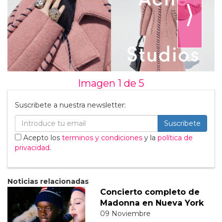
⟩
Imagen 1 de
5
Suscribete a nuestra newsletter:
Suscribete
Acepto los
terminos y condiciones
y la
política de
privacidad
.
Noticias relacionadas
Concierto completo de
Madonna en Nueva York
09 Noviembre