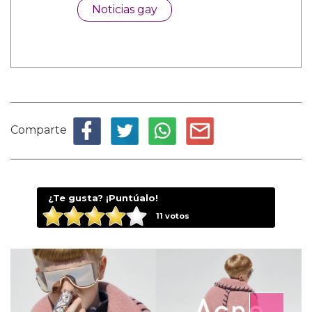
Noticias gay
Comparte
¿Te gusta? ¡Puntúalo!
11
votos