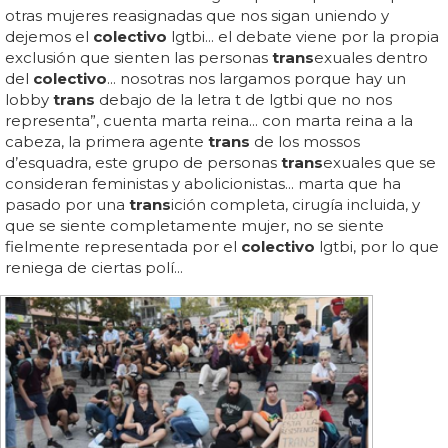
otras mujeres reasignadas que nos sigan uniendo y
dejemos el
colectivo
lgtbi... el debate viene por la propia
exclusión que sienten las personas
trans
exuales dentro
del
colectivo
... nosotras nos largamos porque hay un
lobby
trans
debajo de la letra t de lgtbi que no nos
representa”, cuenta marta reina... con marta reina a la
cabeza, la primera agente
trans
de los mossos
d’esquadra, este grupo de personas
trans
exuales que se
consideran feministas y abolicionistas... marta que ha
pasado por una
trans
ición completa, cirugía incluida, y
que se siente completamente mujer, no se siente
fielmente representada por el
colectivo
lgtbi, por lo que
reniega de ciertas polí...