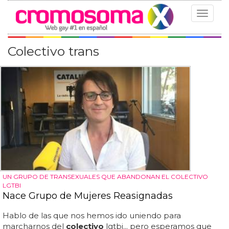
Toggle
navigat
Colectivo trans
UN GRUPO DE TRANSEXUALES QUE ABANDONAN EL COLECTIVO
LGTBI
Nace Grupo de Mujeres Reasignadas
Hablo de las que nos hemos ido uniendo para
marcharnos del
colectivo
lgtbi... pero esperamos que