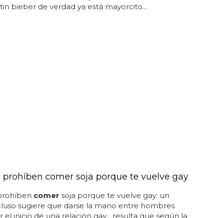
stin bieber de verdad ya está mayorcito...
 prohíben comer soja porque te vuelve gay
prohíben
comer
soja porque te vuelve gay: un
cluso sugiere que darse la mano entre hombres
 el inicio de una relación gay... resulta que según la