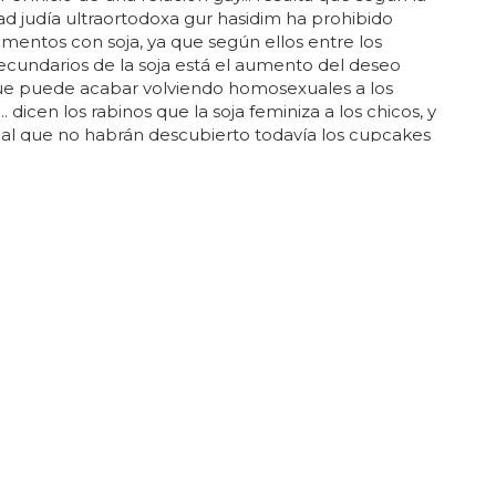
 judía ultraortodoxa gur hasidim ha prohibido
imentos con soja, ya que según ellos entre los
ecundarios de la soja está el aumento del deseo
que puede acabar volviendo homosexuales a los
 dicen los rabinos que la soja feminiza a los chicos, y
l que no habrán descubierto todavía los cupcakes
fins, porque si no se vuelven locos... pues nada, otro
igioso obsesionándose en contra de la
lidad y a favor de la locura... ¡qué miedo tienen los
 la homosexualidad! cualquier...
er para mejorar el sabor de tu semen
tener un semen sabroso? esto es lo que tienes que
lo que tienes que evitar... otro habla sobre los
os de
comer
chocolate negro, que además tiene
ntioxidantes, otro dice que su semen ha mejorado
 le echa canela a casi todo, otro habla de zumo de
o de dejar de fumar, otro de ajo, otro de menta
ro de
comer
mucha fruta, otro de té verde... hoy en
max te contamos qué
comer
para mejorar el sabor