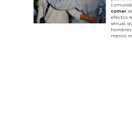
comunidad
comer
al
efectos s
sexual, 
hombres...
menos ma
y los muf
grupo rel
homosexua
rabinos a
SEXO GAY
Qué com
¿quieres 
comer
y 
benefici
muchos a
desde que
piña, otr
verde, ot
cromoso