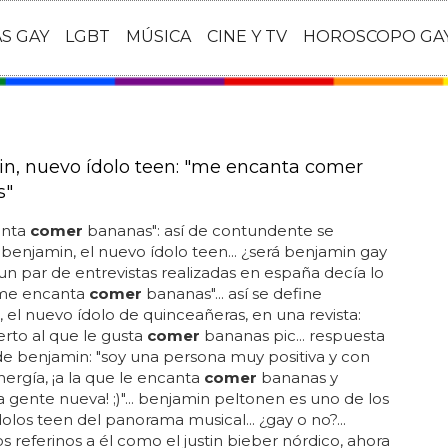
AS GAY
LGBT
MÚSICA
CINE Y TV
HOROSCOPO GA
n, nuevo ídolo teen: "me encanta comer
s"
anta
comer
bananas": así de contundente se
benjamin, el nuevo ídolo teen... ¿será benjamin gay
un par de entrevistas realizadas en españa decía lo
me encanta
comer
bananas"... así se define
 el nuevo ídolo de quinceañeras, en una revista:
erto al que le gusta
comer
bananas pic... respuesta
de benjamin: "soy una persona muy positiva y con
rgía, ¡a la que le encanta
comer
bananas y
 gente nueva! ;)"... benjamin peltonen es uno de los
dolos teen del panorama musical... ¿gay o no?...
 referinos a él como el justin bieber nórdico, ahora