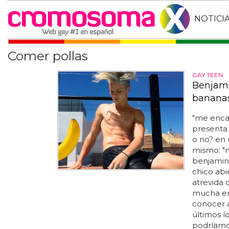
NOTICI
Comer pollas
GAY TEEN
Benjami
banana
"me enc
presenta 
o no? en 
mismo: "
benjamin,
chico abi
atrevida 
mucha ene
conocer a
últimos í
podríamos