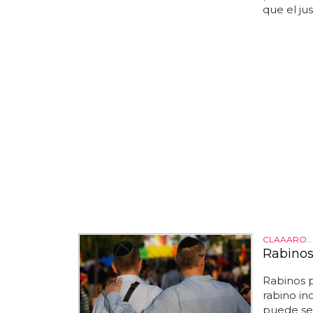
que el ju
CLAAARO...
Rabinos
Rabinos 
rabino in
puede ser