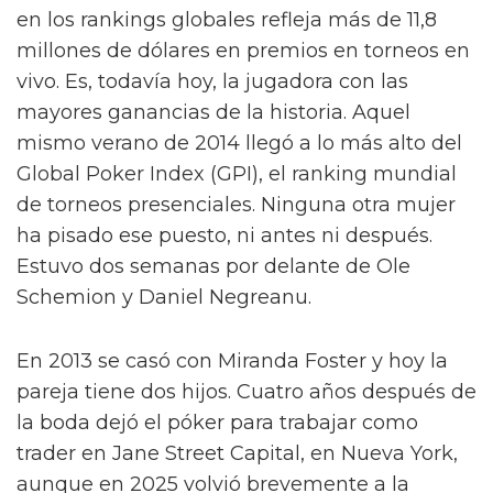
en los rankings globales refleja más de 11,8
millones de dólares en premios en torneos en
vivo. Es, todavía hoy, la jugadora con las
mayores ganancias de la historia. Aquel
mismo verano de 2014 llegó a lo más alto del
Global Poker Index (GPI), el ranking mundial
de torneos presenciales. Ninguna otra mujer
ha pisado ese puesto, ni antes ni después.
Estuvo dos semanas por delante de Ole
Schemion y Daniel Negreanu.
En 2013 se casó con Miranda Foster y hoy la
pareja tiene dos hijos. Cuatro años después de
la boda dejó el póker para trabajar como
trader en Jane Street Capital, en Nueva York,
aunque en 2025 volvió brevemente a la