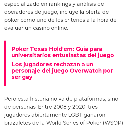
especializado en rankings y análisis de
operadores de juego, incluye la oferta de
póker como uno de los criterios a la hora de
evaluar un casino online.
Poker Texas Hold'em: Guía para
universitarios entusiastas del juego
Los jugadores rechazan a un
personaje del juego Overwatch por
ser gay
Pero esta historia no va de plataformas, sino
de personas. Entre 2008 y 2020, tres
jugadores abiertamente LGBT ganaron
brazaletes de la World Series of Poker (WSOP)