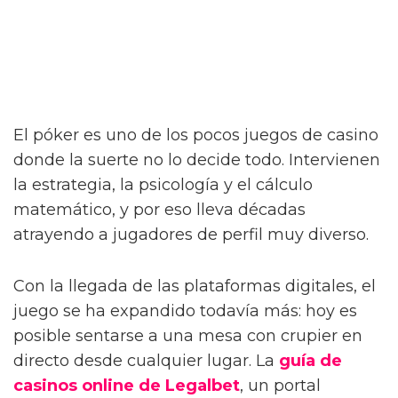
El póker es uno de los pocos juegos de casino
donde la suerte no lo decide todo. Intervienen
la estrategia, la psicología y el cálculo
matemático, y por eso lleva décadas
atrayendo a jugadores de perfil muy diverso.
Con la llegada de las plataformas digitales, el
juego se ha expandido todavía más: hoy es
posible sentarse a una mesa con crupier en
directo desde cualquier lugar. La
guía de
casinos online de Legalbet
, un portal