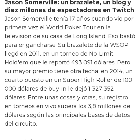
Jason Somerville: un brazalete, un blog y
diez millones de espectadores en Twitch
Jason Somerville tenía 17 años cuando vio por
primera vez el World Poker Tour en la
televisión de su casa de Long Island. Eso bastó
para engancharse. Su brazalete de la WSOP
llegó en 2011, en un torneo de No-Limit
Hold'em que le reportó 493 091 dólares. Pero
su mayor premio tiene otra fecha: en 2014, un
cuarto puesto en un Super High Roller de 100
000 dólares de buy-in le dejó 1 327 352
dólares. Entre unas cosas y otras, su registro
en torneos en vivo supera los 3,8 millones de
dólares según las principales bases de datos
del circuito.