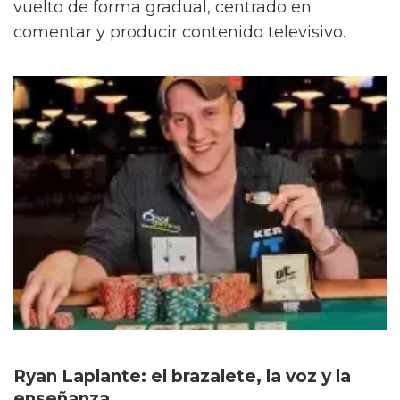
vuelto de forma gradual, centrado en
comentar y producir contenido televisivo.
Ryan Laplante: el brazalete, la voz y la
enseñanza