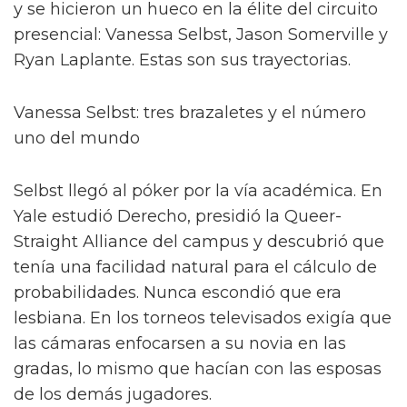
y se hicieron un hueco en la élite del circuito
presencial: Vanessa Selbst, Jason Somerville y
Ryan Laplante. Estas son sus trayectorias.
Vanessa Selbst: tres brazaletes y el número
uno del mundo
Selbst llegó al póker por la vía académica. En
Yale estudió Derecho, presidió la Queer-
Straight Alliance del campus y descubrió que
tenía una facilidad natural para el cálculo de
probabilidades. Nunca escondió que era
lesbiana. En los torneos televisados exigía que
las cámaras enfocarsen a su novia en las
gradas, lo mismo que hacían con las esposas
de los demás jugadores.