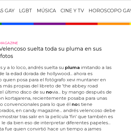
AS GAY
LGBT
MÚSICA
CINE Y TV
HOROSCOPO GA
MAGAZINE
Velencoso suelta toda su pluma en sus
fotos
s y a lo loco, andrés suelta su
pluma
imitando a las
 de la edad dorada de hollywood... ahora es
 quien posa para el fotógrafo xevi muntaner en
s más propias del libreto de 'the abbey road
 el último disco de su
no
via... by mango después de
on kortajarena, recientemente posaba para unas
o convencionales para lo que él
no
s tiene
rados, en candy magazine... andrés velencoso debe
mostrar tras salir en la película 'fin' que también es
e le da bien eso de interpretar diferentes papeles...
sta fue quien convirtió hace un tiempo a james