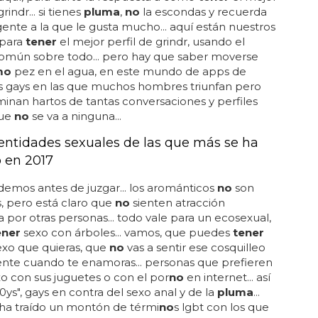
rindr... si tienes
pluma
,
no
la escondas y recuerda
ente a la que le gusta mucho... aquí están nuestros
 para
tener
el mejor perfil de grindr, usando el
común sobre todo... pero hay que saber moverse
mo
pez en el agua, en este mundo de apps de
s gays en las que muchos hombres triunfan pero
minan hartos de tantas conversaciones y perfiles
que
no
se va a ninguna...
dentidades sexuales de las que más se ha
 en 2017
idemos antes de juzgar... los arománticos
no
son
, pero está claro que
no
sienten atracción
 por otras personas... todo vale para un ecosexual,
ener
sexo con árboles... vamos, que puedes
tener
exo que quieras, que
no
vas a sentir ese cosquilleo
ente cuando te enamoras... personas que prefieren
o con sus juguetes o con el por
no
en internet... así
g0ys", gays en contra del sexo anal y de la
pluma
...
 ha traído un montón de térmi
no
s lgbt con los que