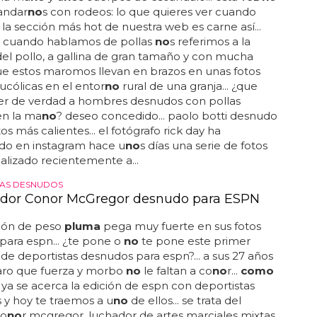
andar
no
s con rodeos: lo que quieres ver cuando
 la sección más hot de nuestra web es carne así...
e cuando hablamos de pollas
no
s referimos a la
l pollo, a gallina de gran tamaño y con mucha
e estos maromos llevan en brazos en unas fotos
ucólicas en el entor
no
rural de una granja... ¿que
ver de verdad a hombres desnudos con pollas
en la ma
no
? deseo concedido... paolo botti desnudo
os más calientes... el fotógrafo rick day ha
do en instagram hace u
no
s días una serie de fotos
alizado recientemente a...
TAS DESNUDOS
ador Conor McGregor desnudo para ESPN
eón de peso
pluma
pega muy fuerte en sus fotos
ara espn... ¿te pone o
no
te pone este primer
de deportistas desnudos para espn?... a sus 27 años
aro que fuerza y morbo
no
le faltan a co
no
r...
como
ya se acerca la edición de espn con deportistas
y hoy te traemos a u
no
de ellos... se trata del
co
no
r mcgregor, luchador de artes marciales mixtas