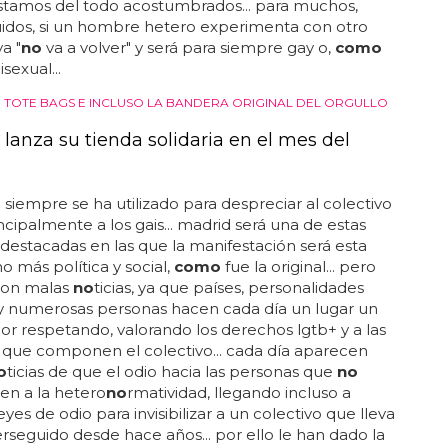
tamos del todo acostumbrados... para muchos,
uidos, si un hombre hetero experimenta con otro
a "
no
va a volver" y será para siempre gay o,
como
sexual...
, TOTE BAGS E INCLUSO LA BANDERA ORIGINAL DEL ORGULLO
lanza su tienda solidaria en el mes del
a
siempre se ha utilizado para despreciar al colectivo
incipalmente a los gais... madrid será una de estas
destacadas en las que la manifestación será esta
 más política y social,
como
fue la original... pero
son malas
no
ticias, ya que países, personalidades
 y numerosas personas hacen cada día un lugar un
r respetando, valorando los derechos lgtb+ y a las
que componen el colectivo... cada día aparecen
o
ticias de que el odio hacia las personas que
no
en a la hetero
no
rmatividad, llegando incluso a
yes de odio para invisibilizar a un colectivo que lleva
rseguido desde hace años... por ello le han dado la