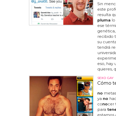
Sin menci
este prof
resulta q
pluma
lo
ese térmi
genética
recibido 
su cuenta
tendrá r
universid
experime
eso, hay 
quieres, 
SEXO GAY
Cómo te
no
metas 
ya
no
hace
co
no
cer 
para
ten
estamos a