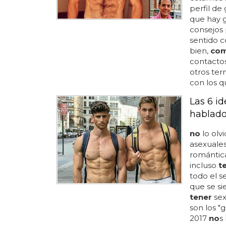
perfil de g
que hay g
consejos
sentido 
bien,
co
contacto
otros ter
con los 
Las 6 i
hablado
no
lo olv
asexuales
romántica
incluso
t
todo el s
que se si
tener
sex
son los "
2017
no
s