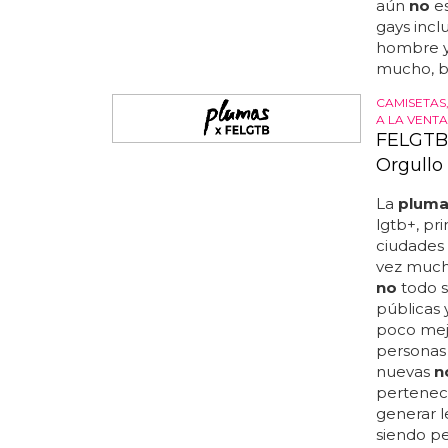
aún
no
es
gays incl
hombre y
mucho, bi
CAMISETAS
A LA VENTA
FELGTB 
Orgullo
La
plum
lgtb+, pr
ciudades 
vez mucho
no
todo 
públicas
poco mejo
personas 
nuevas
n
pertenec
generar le
siendo pe