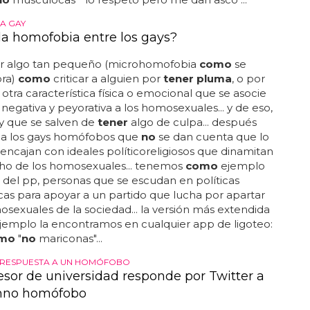
A GAY
 la homofobia entre los gays?
r algo tan pequeño (microhomofobia
como
se
ora)
como
criticar a alguien por
tener pluma
, o por
 otra característica física o emocional que se asocie
negativa y peyorativa a los homosexuales... y de eso,
y que se salven de
tener
algo de culpa... después
a los gays homófobos que
no
se dan cuenta que lo
encajan con ideales políticoreligiosos que dinamitan
cho de los homosexuales... tenemos
como
ejemplo
s del pp, personas que se escudan en políticas
s para apoyar a un partido que lucha por apartar
osexuales de la sociedad... la versión más extendida
jemplo la encontramos en cualquier app de ligoteo:
mo
"
no
mariconas"...
 RESPUESTA A UN HOMÓFOBO
esor de universidad responde por Twitter a
mno homófobo