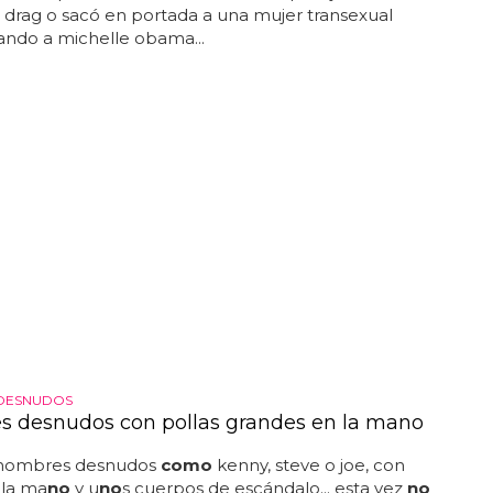
 drag o sacó en portada a una mujer transexual
ando a michelle obama...
DESNUDOS
 desnudos con pollas grandes en la mano
 hombres desnudos
como
kenny, steve o joe, con
 la ma
no
y u
no
s cuerpos de escándalo... esta vez
no