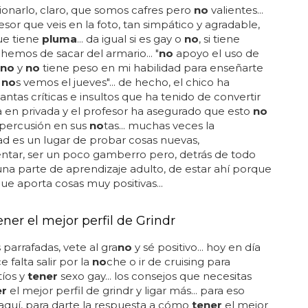
onarlo, claro, que somos cafres pero
no
valientes...
esor que veis en la foto, tan simpático y agradable,
ue tiene
pluma
... da igual si es gay o
no
, si tiene
 hemos de sacar del armario... "
no
apoyo el uso de
no
y
no
tiene peso en mi habilidad para enseñarte
,
no
s vemos el jueves"... de hecho, el chico ha
tantas críticas e insultos que ha tenido de convertir
 en privada y el profesor ha asegurado que esto
no
epercusión en sus
no
tas... muchas veces la
ad es un lugar de probar cosas nuevas,
ntar, ser un poco gamberro pero, detrás de todo
una parte de aprendizaje adulto, de estar ahí porque
que aporta cosas muy positivas...
ner el mejor perfil de Grindr
parrafadas, vete al gra
no
y sé positivo... hoy en día
 falta salir por la
no
che o ir de cruising para
tíos y
tener
sexo gay... los consejos que necesitas
er
el mejor perfil de grindr y ligar más... para eso
quí, para darte la respuesta a cómo
tener
el mejor