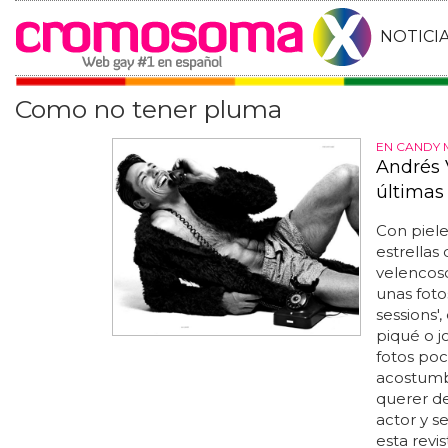
NOTICI
Como no tener pluma
EN CANDY 
Andrés 
últimas 
Con piele
estrellas
velencoso
unas foto
sessions',
piqué o j
fotos poc
acostumb
querer de
actor y s
esta revi