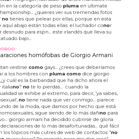
n en la categoría de peso
pluma
en ultimate
championship... ¿quieres ver sus tremendas fotos
?
no
tienes que pelear por ellas, porque en esta
e aquí abajo están todas ellas: el luchador co
no
r
desnudo para espn... este irlandés que lleva su
atuado bajo...
GIORGIO
laraciones homófobas de Giorgio Armani
tan vestirse
como
gays... ¿crees que deberíamos
ar a los hombres con
pluma como
dice giorgio
. ¿y cuál es la barbaridad que ha dicho ahora el
italia
no
?
no
te lo pierdas... cuando la
lidad se exhibe al extremo, para decir, 'ya sabes,
sexual',
no
tiene nada que ver conmigo... parece
undo de la moda, que damos por hecho que está
omosexuales, sigue siendo de lo más dañi
no
para
vo... giorgio armani ha decidido cubrirse de gloria
declaraciones de lo más desafortunadas... qué fácil
n los tópicos más cutres de web de contactos: "
no
no
musculocas" "lo respeto pero me dan asco"...