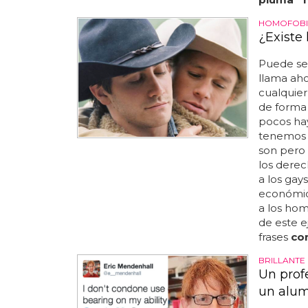
HOMOFOBI
¿Existe
Puede se
llama ah
cualquier
de forma 
pocos ha
tenemos 
son pero 
los dere
a los gay
económica
a los hom
de este e
frases
co
BRILLANTE
Un prof
un alu