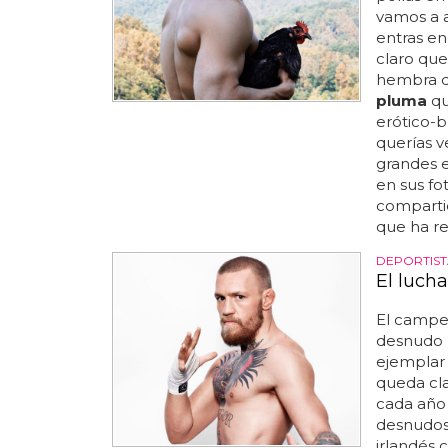
vamos a 
entras en
claro qu
hembra de
pluma
qu
erótico-b
querías 
grandes 
en sus fot
comparti
que ha re
DEPORTIS
El luch
El camp
desnudo p
ejemplar 
queda cl
cada año 
desnudos 
irlandés 