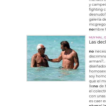
y campeó
fighting 
desnudo
galería d
mcgregor 
no
mbre t
MUY MAL, 
Las dec
no
necesi
discrimin
armani?..
diseñador 
homosexua
soy homo
que el m
lle
no
de h
el colecti
con unas 
es caer e
pluma
" "