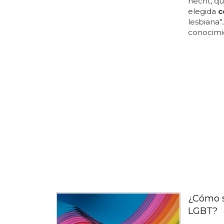
hecht, qu
elegida
c
lesbiana"
conocimie
¿Cómo s
LGBT?