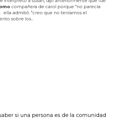
e interpretó a susan, dijo anteriormente que fue
omo
compañera de carol porque "no parecía
... ella admitió: "creo que no teníamos el
nto sobre los...
aber si una persona es de la comunidad