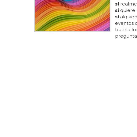
si
realme
si
quiere 
si
alguien
eventos o
buena f
pregunt
relaciona
manifesta
orientaci
contigo...
comunida
compartir
alguien t
respétalo
¿Por qu
Pero en 
soy
una b
da la fue
dema
si
a
emocione