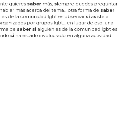
nte quieres
saber
más,
si
empre puedes preguntar
hablar más acerca del tema... otra forma de
saber
 es de la comunidad lgbt es observar
si
a
si
ste a
rganizados por grupos lgbt... en lugar de eso, una
orma de
saber si
alguien es de la comunidad lgbt es
ando
si
ha estado involucrado en alguna actividad
da con el movimiento lgbt,
como
una marcha, una
ción o un evento...
si
una persona te comparte su
ón sexual, es una señal de que se
si
ente segura
 es ca
si
impo
si
ble
saber
quién es o no de la
d lgbt porque muchas personas eligen no
 su orientación sexual con otros... por último,
si
e cuenta que es parte de la comunidad lgbt,
 y no trates de forzarlo a que te cuente más...
é soy tan sensible?
realidad
soy
una bendición...
soy
consciente de que
endición para aquellos que me rodean, y eso me
rza para seguir adelante... aunque a veces
puedo
ser
do sen
si
ble, todavía me alegra
saber
que mis
s me permiten conectarme con el mundo que me