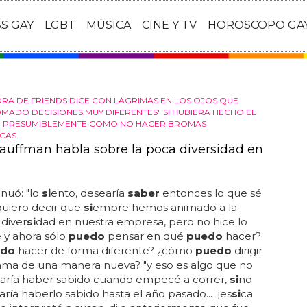
AS GAY
LGBT
MÚSICA
CINE Y TV
HOROSCOPO GA
RA DE FRIENDS DICE CON LÁGRIMAS EN LOS OJOS QUE
OMADO DECISIONES MUY DIFERENTES" SI HUBIERA HECHO EL
, PRESUMIBLEMENTE COMO NO HACER BROMAS
CAS.
auffman habla sobre la poca diversidad en
inuó: "lo
si
ento, desearía
saber
entonces lo que sé
"quiero decir que
si
empre hemos animado a la
diver
si
dad en nuestra empresa, pero no hice lo
e y ahora sólo
puedo
pensar en qué
puedo
hacer?
edo
hacer de forma diferente? ¿cómo
puedo
dirigir
ama de una manera nueva? "y eso es algo que no
earía haber sabido cuando empecé a correr,
si
no
ría haberlo sabido hasta el año pasado... jes
si
ca