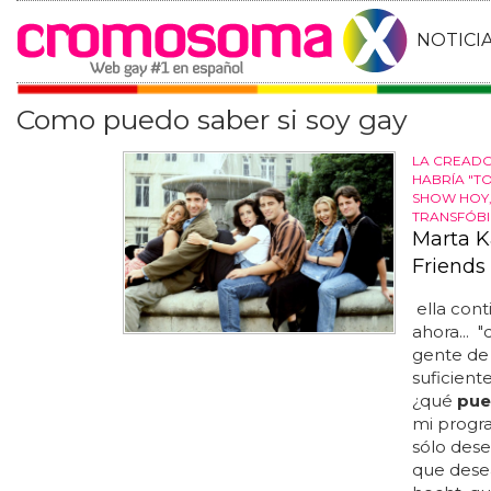
NOTICI
Como puedo saber si soy gay
LA CREADO
HABRÍA "T
SHOW HOY
TRANSFÓBI
Marta K
Friends
ella cont
ahora... 
gente de 
suficient
¿qué
pu
mi progr
sólo des
que desea