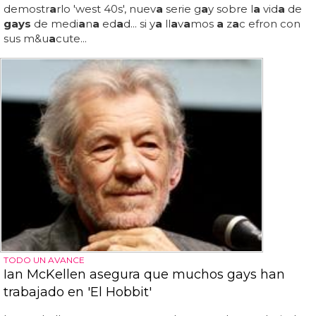
demostr
a
rlo 'west 40s', nuev
a
serie g
a
y sobre l
a
vid
a
de
gays
de medi
a
n
a
ed
a
d... si y
a
ll
a
v
a
mos
a
z
a
c efron con
sus m&u
a
cute...
TODO UN AVANCE
Ian McKellen asegura que muchos gays han
trabajado en 'El Hobbit'