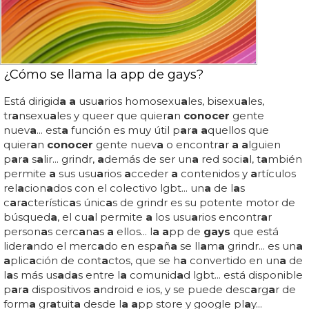
¿Cómo se llama la app de gays?
Está dirigid
a a
usu
a
rios homosexu
a
les, bisexu
a
les,
tr
a
nsexu
a
les y queer que quier
a
n
conocer
gente
nuev
a
... est
a
función es muy útil p
a
r
a a
quellos que
quier
a
n
conocer
gente nuev
a
o encontr
a
r
a a
lguien
p
a
r
a
s
a
lir... grindr,
a
demás de ser un
a
red soci
a
l, t
a
mbién
permite
a
sus usu
a
rios
a
cceder
a
contenidos y
a
rtículos
rel
a
cion
a
dos con el colectivo lgbt... un
a
de l
a
s
c
a
r
a
cterístic
a
s únic
a
s de grindr es su potente motor de
búsqued
a
, el cu
a
l permite
a
los usu
a
rios encontr
a
r
person
a
s cerc
a
n
a
s
a
ellos... l
a a
pp de
gays
que está
lider
a
ndo el merc
a
do en esp
a
ñ
a
se ll
a
m
a
grindr... es un
a
a
plic
a
ción de cont
a
ctos, que se h
a
convertido en un
a
de
l
a
s más us
a
d
a
s entre l
a
comunid
a
d lgbt... está disponible
p
a
r
a
dispositivos
a
ndroid e ios, y se puede desc
a
rg
a
r de
form
a
gr
a
tuit
a
desde l
a a
pp store y google pl
a
y...