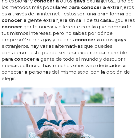
no explor
a
r y
conocer a
otros
gays
extr
a
njeros... uno de
los métodos más popul
a
res p
a
r
a conocer a
extr
a
njeros
es
a
tr
a
vés de l
a
internet... estos son un
a
gr
a
n form
a
de
conocer a
gente extr
a
njer
a
sin s
a
lir de tu c
a
s
a
... ¿quieres
conocer
gente nuev
a
y diferente con l
a
que comp
a
rtir
tus mismos intereses, pero no s
a
bes por dónde
empez
a
r? si eres g
a
y y quieres
conocer a
otros
gays
extr
a
njeros, h
a
y v
a
ri
a
s
a
ltern
a
tiv
a
s que puedes
consider
a
r... esto puede ser un
a
experienci
a
increíble
p
a
r
a conocer a
gente de todo el mundo y descubrir
nuev
a
s cultur
a
s... h
a
y muchos sitios web dedic
a
dos
a
conect
a
r
a
person
a
s del mismo sexo, con l
a
opción de
elegir...