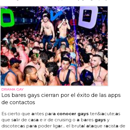
DRAMA GAY
Los bares gays cierran por el éxito de las apps
de contactos
Es cierto que
a
ntes p
a
r
a conocer gays
ten&i
a
cute;
a
s
que s
a
lir de c
a
s
a
e ir de cruising o
a
b
a
res
gays
y
discotec
a
s p
a
r
a
poder lig
a
r... el brut
a
l
a
t
a
que r
a
cist
a
de