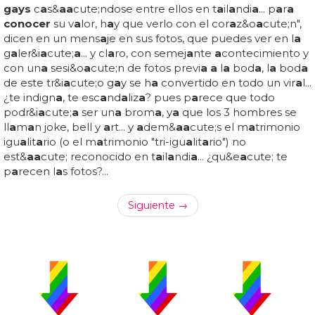
gays
c
a
s&
a
a
cute;ndose entre ellos en t
a
il
a
ndi
a
... p
a
r
a
conocer
su v
a
lor, h
a
y que verlo con el cor
a
z&o
a
cute;n",
dicen en un mens
a
je en sus fotos, que puedes ver en l
a
g
a
ler&i
a
cute;
a
... y cl
a
ro, con semej
a
nte
a
contecimiento y
con un
a
sesi&o
a
cute;n de fotos previ
a a
l
a
bod
a
, l
a
bod
a
de este tr&i
a
cute;o g
a
y se h
a
convertido en todo un vir
a
l...
¿te indign
a
, te esc
a
nd
a
liz
a
? pues p
a
rece que todo
podr&i
a
cute;
a
ser un
a
brom
a
, y
a
que los 3 hombres se
ll
a
m
a
n joke, bell y
a
rt... y
a
dem&
a
a
cute;s el m
a
trimonio
igu
a
lit
a
rio (o el m
a
trimonio "tri-igu
a
lit
a
rio") no
est&
a
a
cute; reconocido en t
a
il
a
ndi
a
... ¿qu&e
a
cute; te
p
a
recen l
a
s fotos?...
Siguiente →