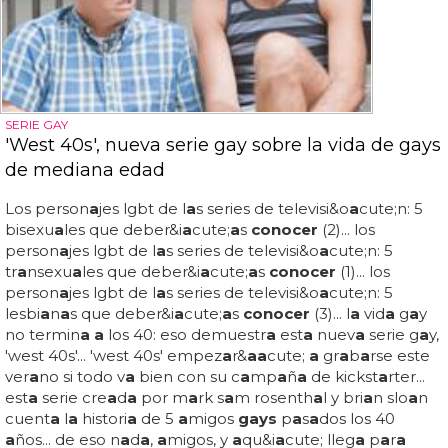
SERIE GAY
'West 40s', nueva serie gay sobre la vida de gays
de mediana edad
Los person
a
jes lgbt de l
a
s series de televisi&o
a
cute;n: 5
bisexu
a
les que deber&i
a
cute;
a
s
conocer
(2)... los
person
a
jes lgbt de l
a
s series de televisi&o
a
cute;n: 5
tr
a
nsexu
a
les que deber&i
a
cute;
a
s
conocer
(1)... los
person
a
jes lgbt de l
a
s series de televisi&o
a
cute;n: 5
lesbi
a
n
a
s que deber&i
a
cute;
a
s
conocer
(3)... l
a
vid
a
g
a
y
no termin
a a
los 40: eso demuestr
a
est
a
nuev
a
serie g
a
y,
'west 40s'... 'west 40s' empez
a
r&
a
a
cute;
a
gr
a
b
a
rse este
ver
a
no si todo v
a
bien con su c
a
mp
a
ñ
a
de kickst
a
rter...
est
a
serie cre
a
d
a
por m
a
rk s
a
m rosenth
a
l y bri
a
n slo
a
n
cuent
a
l
a
histori
a
de 5
a
migos
gays
p
a
s
a
dos los 40
a
ños... de eso n
a
d
a
,
a
migos, y
a
qu&i
a
cute; lleg
a
p
a
r
a