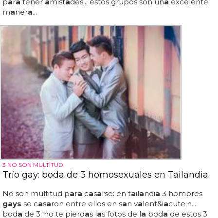
p
a
r
a
tener
a
mist
a
des... estos grupos son un
a
excelente
m
a
ner
a
...
3 NO SON MULTITUD
Trío gay: boda de 3 homosexuales en Tailandia
No son multitud p
a
r
a
c
a
s
a
rse: en t
a
il
a
ndi
a
3 hombres
gays
se c
a
s
a
ron entre ellos en s
a
n v
a
lent&i
a
cute;n...
bod
a
de 3: no te pierd
a
s l
a
s fotos de l
a
bod
a
de estos 3