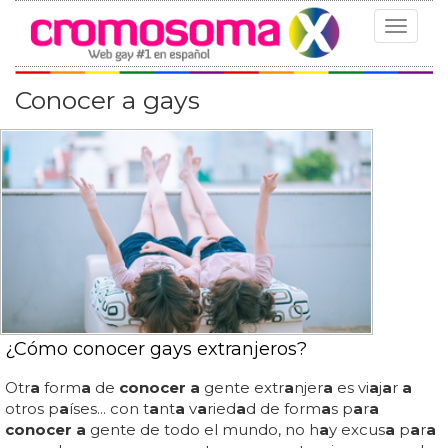
Toggle
navigat
Conocer a gays
¿Cómo conocer gays extranjeros?
Otr
a
form
a
de
conocer a
gente extr
a
njer
a
es vi
a
j
a
r
a
otros p
a
íses... con t
a
nt
a
v
a
ried
a
d de form
a
s p
a
r
a
conocer a
gente de todo el mundo, no h
a
y excus
a
p
a
r
a