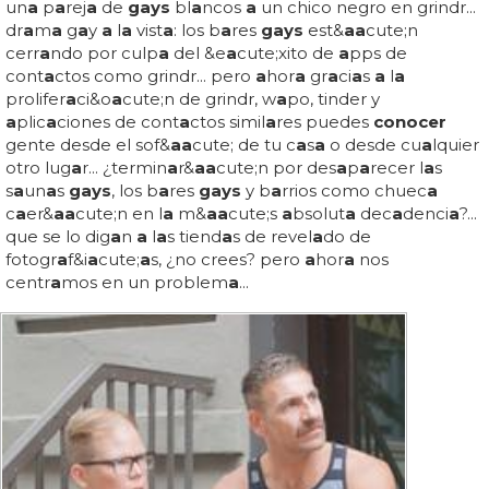
un
a
p
a
rej
a
de
gays
bl
a
ncos
a
un chico negro en grindr...
dr
a
m
a
g
a
y
a
l
a
vist
a
: los b
a
res
gays
est&
a
a
cute;n
cerr
a
ndo por culp
a
del &e
a
cute;xito de
a
pps de
cont
a
ctos como grindr... pero
a
hor
a
gr
a
ci
a
s
a
l
a
prolifer
a
ci&o
a
cute;n de grindr, w
a
po, tinder y
a
plic
a
ciones de cont
a
ctos simil
a
res puedes
conocer
gente desde el sof&
a
a
cute; de tu c
a
s
a
o desde cu
a
lquier
otro lug
a
r... ¿termin
a
r&
a
a
cute;n por des
a
p
a
recer l
a
s
s
a
un
a
s
gays
, los b
a
res
gays
y b
a
rrios como chuec
a
c
a
er&
a
a
cute;n en l
a
m&
a
a
cute;s
a
bsolut
a
dec
a
denci
a
?...
que se lo dig
a
n
a
l
a
s tiend
a
s de revel
a
do de
fotogr
a
f&i
a
cute;
a
s, ¿no crees? pero
a
hor
a
nos
centr
a
mos en un problem
a
...