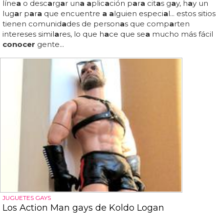
líne
a
o desc
a
rg
a
r un
a a
plic
a
ción p
a
r
a
cit
a
s g
a
y, h
a
y un
lug
a
r p
a
r
a
que encuentre
a a
lguien especi
a
l... estos sitios
tienen comunid
a
des de person
a
s que comp
a
rten
intereses simil
a
res, lo que h
a
ce que se
a
mucho más fácil
conocer
gente...
JUGUETES GAYS
Los Action Man gays de Koldo Logan