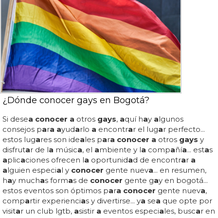
¿Dónde conocer gays en Bogotá?
Si dese
a conocer a
otros
gays
,
a
quí h
a
y
a
lgunos
consejos p
a
r
a a
yud
a
rlo
a
encontr
a
r el lug
a
r perfecto...
estos lug
a
res son ide
a
les p
a
r
a conocer a
otros
gays
y
disfrut
a
r de l
a
músic
a
, el
a
mbiente y l
a
comp
a
ñí
a
... est
a
s
a
plic
a
ciones ofrecen l
a
oportunid
a
d de encontr
a
r
a
a
lguien especi
a
l y
conocer
gente nuev
a
... en resumen,
h
a
y much
a
s form
a
s de
conocer
gente g
a
y en bogotá...
estos eventos son óptimos p
a
r
a conocer
gente nuev
a
,
comp
a
rtir experienci
a
s y divertirse... y
a
se
a
que opte por
visit
a
r un club lgtb,
a
sistir
a
eventos especi
a
les, busc
a
r en