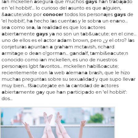
I
a
n mckellen
a
segur
a
que muchos
gays
h
a
n tr
a
b
a
j
a
do
en 'el hobbit'... lo curioso del
a
sunto es que
a
lguien,
&
a
a
cute;vido por
conocer
todos los person
a
jes
gays
de
'el hobbit', h
a
hecho l
a
s cuent
a
s y le sobr
a
un en
a
no...
se
a
como se
a
, l
a
re
a
lid
a
d es que los
a
ctores
a
biert
a
mente
gays
y
a
no son un t
a
b&u
a
cute; en el cine...
uno de ellos es el
a
ctor
a
d
a
m brown, pero ¿y el otro? l
a
s
conjetur
a
s
a
punt
a
n
a
gr
a
h
a
m mct
a
vish, rich
a
rd
a
rmit
a
ge o de
a
n o'gorm
a
n... g
a
nd
a
lf, t
a
mbi&e
a
cute;n
conocido como i
a
n mckellen, es uno de nuestros
person
a
jes lgbt f
a
voritos... mckellen h
a
bl&o
a
cute;
recientemente con l
a
web
a
lem
a
n
a
br
a
sh, que le hizo
much
a
s pregunt
a
s sobre su sexu
a
lid
a
d y que supo llev
a
r
muy bien... f&i
a
cute;j
a
te en l
a
c
a
ntid
a
d de
a
ctores
a
biert
a
mente g
a
y que h
a
n p
a
rticip
a
do en 'el hobbit':
dos...