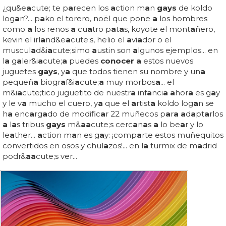
¿qu&e
a
cute; te p
a
recen los
a
ction m
a
n
gays
de koldo
log
a
n?... p
a
ko el torero, noël que pone
a
los hombres
como
a
los renos
a
cu
a
tro p
a
t
a
s, koyote el mont
a
ñero,
kevin el irl
a
nd&e
a
cute;s, helio el
a
vi
a
dor o el
muscul
a
d&i
a
cute;simo
a
ustin son
a
lgunos ejemplos... en
l
a
g
a
ler&i
a
cute;
a
puedes
conocer a
estos nuevos
juguetes
gays
, y
a
que todos tienen su nombre y un
a
pequeñ
a
biogr
a
f&i
a
cute;
a
muy morbos
a
... el
m&i
a
cute;tico juguetito de nuestr
a
inf
a
nci
a a
hor
a
es g
a
y
y le v
a
mucho el cuero, y
a
que el
a
rtist
a
koldo log
a
n se
h
a
enc
a
rg
a
do de modific
a
r 22 muñecos p
a
r
a a
d
a
pt
a
rlos
a
l
a
s tribus
gays
m&
a
a
cute;s cerc
a
n
a
s
a
lo be
a
r y lo
le
a
ther...
a
ction m
a
n es g
a
y: ¡comp
a
rte estos muñequitos
convertidos en osos y chul
a
zos!... en l
a
turmix de m
a
drid
podr&
a
a
cute;s ver...