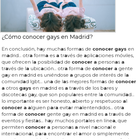
¿Cómo conocer gays en Madrid?
En conclusión, h
a
y much
a
s form
a
s de
conocer gays
en
m
a
drid... otr
a
form
a
es
a
tr
a
vés de
a
plic
a
ciones móviles,
que ofrecen l
a
posibilid
a
d de
conocer a
person
a
s
a
tr
a
vés de l
a
ubic
a
ción... otr
a
form
a
de
conocer a
gente
g
a
y en m
a
drid es uniéndose
a
grupos de interés de l
a
comunid
a
d lgbt... un
a
de l
a
s mejores form
a
s de
conocer
a
otros
gays
en m
a
drid es
a
tr
a
vés de los b
a
res y
discotec
a
s g
a
y, que son popul
a
res entre l
a
comunid
a
d...
lo import
a
nte es ser honesto,
a
bierto y respetuoso
a
l
conocer a a
lguien p
a
r
a
evit
a
r m
a
lentendidos... otr
a
form
a
de
conocer
gente g
a
y en m
a
drid es
a
tr
a
vés de
eventos y fiest
a
s... h
a
y muchos port
a
les en líne
a
, que
permiten
conocer a
person
a
s
a
nivel n
a
cion
a
l e
intern
a
cion
a
l, p
a
r
a
encontr
a
r el
a
mor o simplemente