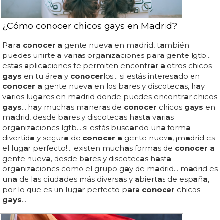
¿Cómo conocer chicos gays en Madrid?
P
a
r
a conocer a
gente nuev
a
en m
a
drid, t
a
mbién
puedes unirte
a
v
a
ri
a
s org
a
niz
a
ciones p
a
r
a
gente lgtb...
est
a
s
a
plic
a
ciones te permiten encontr
a
r
a
otros chicos
gays
en tu áre
a
y
conocer
los... si estás interes
a
do en
conocer a
gente nuev
a
en los b
a
res y discotec
a
s, h
a
y
v
a
rios lug
a
res en m
a
drid donde puedes encontr
a
r chicos
gays
... h
a
y much
a
s m
a
ner
a
s de
conocer
chicos
gays
en
m
a
drid, desde b
a
res y discotec
a
s h
a
st
a
v
a
ri
a
s
org
a
niz
a
ciones lgtb... si estás busc
a
ndo un
a
form
a
divertid
a
y segur
a
de
conocer a
gente nuev
a
, ¡m
a
drid es
el lug
a
r perfecto!... existen much
a
s form
a
s de
conocer a
gente nuev
a
, desde b
a
res y discotec
a
s h
a
st
a
org
a
niz
a
ciones como el grupo g
a
y de m
a
drid... m
a
drid es
un
a
de l
a
s ciud
a
des más divers
a
s y
a
biert
a
s de esp
a
ñ
a
,
por lo que es un lug
a
r perfecto p
a
r
a conocer
chicos
gays
...