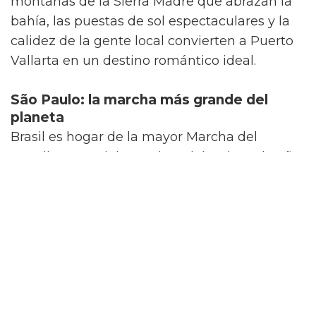
montañas de la Sierra Madre que abrazan la
bahía, las puestas de sol espectaculares y la
calidez de la gente local convierten a Puerto
Vallarta en un destino romántico ideal.
São Paulo: la marcha más grande del
planeta
Brasil es hogar de la mayor Marcha del
Orgullo LGBT del mundo, celebrada cada año
en São Paulo en junio y que atrae a millones
de personas de todo el planeta. La vida
nocturna LGBT+ de São Paulo es
impresionante, con The Week destacando
como el
club LGBT+ más grande del mundo
.
La calle Frei Caneca en la zona de
Consolación es un vecindario famoso por ser
gay-friendly, con múltiples opciones de