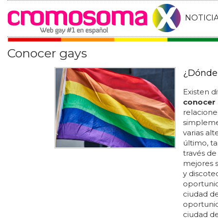
NOTICI
Conocer gays
¿Dónde
Existen d
conocer
relacione
simplem
varias al
último, 
través de
mejores s
y discote
oportuni
ciudad de
oportuni
ciudad de