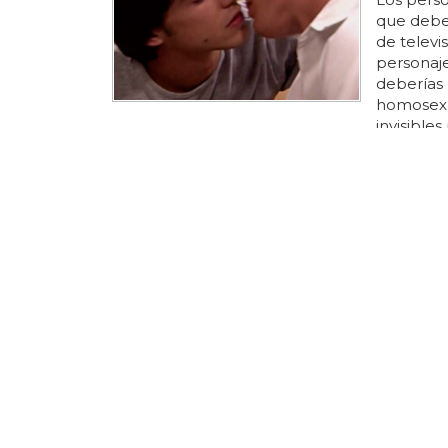
que debe
de televi
personaje
deberías
homosexua
invisible
personaje 
ha hecho
de la hom
recordar
ficción ti
LIGAR CON
4 lugare
Prueba, v
gente... 
en lugare
hecho que
se esté e
verdad q