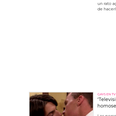
un rato a
de hacerlo
GAYS EN TV
'Televis
homosex
Los perso