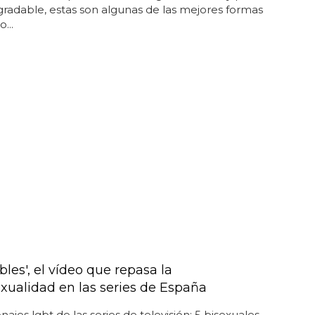
gradable, estas son algunas de las mejores formas
...
ibles', el vídeo que repasa la
ualidad en las series de España
najes lgbt de las series de televisión: 5 bisexuales