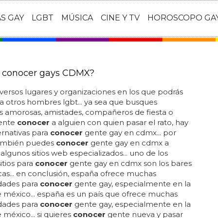
AS GAY
LGBT
MÚSICA
CINE Y TV
HOROSCOPO GA
 conocer gays CDMX?
iversos lugares y organizaciones en los que podrás
a otros hombres lgbt... ya sea que busques
s amorosas, amistades, compañeros de fiesta o
ente
conocer
a alguien con quien pasar el rato, hay
ternativas para
conocer
gente gay en cdmx... por
también puedes
conocer
gente gay en cdmx a
 algunos sitios web especializados... uno de los
itios para
conocer
gente gay en cdmx son los bares
cas... en conclusión, españa ofrece muchas
dades para
conocer
gente gay, especialmente en la
 méxico... españa es un país que ofrece muchas
dades para
conocer
gente gay, especialmente en la
 méxico... si quieres
conocer
gente nueva y pasar