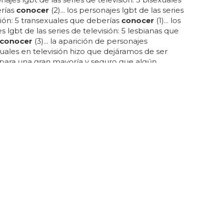
rías
conocer
(2)... los personajes lgbt de las series
sión: 5 transexuales que deberías
conocer
(1)... los
s lgbt de las series de televisión: 5 lesbianas que
conocer
(3)... la aparición de personajes
les en televisión hizo que dejáramos de ser
s para una gran mayoría y seguro que algún
gay ayudó a otros a salir del armario... la televisión
 mucho en españa para contribuir a la aceptación
osexualidad a lo largo de los últimos años... para
 todos estos momentos tan importantes de nuestra
enes que ver esta especie...
 GAYS
s para ligar si eres gay
e con amigos, o solo y saca morro para
conocer
y hasta aquí lo más clásico y básico que se despacha
s para ligar con
gays
... la inmediatez de internet ha
 ir a un bar, tomar una copa y
conocer
a alguien
xtinguiendo... ligar es todo un mundo, y si bien es
ue para los
gays
no es algo complicado, a veces se