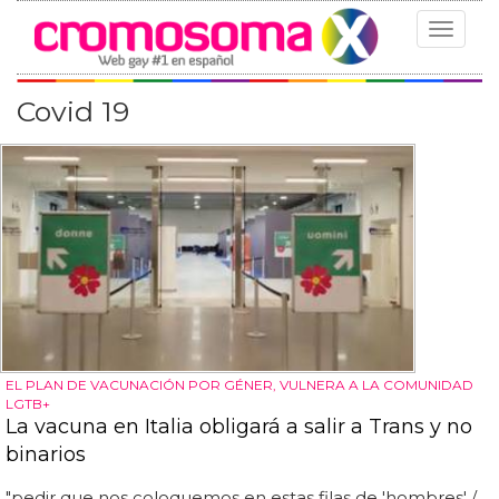
Toggle
navigat
Covid 19
EL PLAN DE VACUNACIÓN POR GÉNER, VULNERA A LA COMUNIDAD
LGTB+
La vacuna en Italia obligará a salir a Trans y no
binarios
"pedir que nos coloquemos en estas filas de 'hombres' /