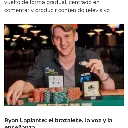
vuelto de forma gradual, centrado en
comentar y producir contenido televisivo.
Ryan Laplante: el brazalete, la voz y la
enseñanza