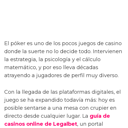
El póker es uno de los pocos juegos de casino
donde la suerte no lo decide todo. Intervienen
la estrategia, la psicología y el cálculo
matemático, y por eso lleva décadas
atrayendo a jugadores de perfil muy diverso.
Con la llegada de las plataformas digitales, el
juego se ha expandido todavía más: hoy es
posible sentarse a una mesa con crupier en
directo desde cualquier lugar. La
guía de
casinos online de Legalbet
, un portal