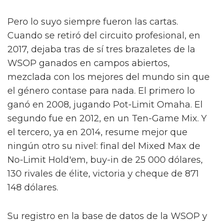
Pero lo suyo siempre fueron las cartas.
Cuando se retiró del circuito profesional, en
2017, dejaba tras de sí tres brazaletes de la
WSOP ganados en campos abiertos,
mezclada con los mejores del mundo sin que
el género contase para nada. El primero lo
ganó en 2008, jugando Pot-Limit Omaha. El
segundo fue en 2012, en un Ten-Game Mix. Y
el tercero, ya en 2014, resume mejor que
ningún otro su nivel: final del Mixed Max de
No-Limit Hold'em, buy-in de 25 000 dólares,
130 rivales de élite, victoria y cheque de 871
148 dólares.
Su registro en la base de datos de la WSOP y