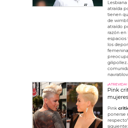
Lesbiana 
atraída p
tienen qu
de wimbl
atraído p
razón en 
espacios
los depor
femenina
preocupa
gilipollez
comunidad
navratilo
¡ATREVIDA!
Pink cri
mujeres
Pink
crit
ponerse 
respecto".
siguiente