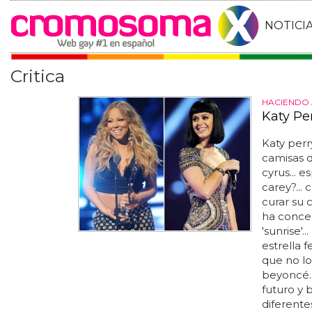
NOTICI
Critica
HACIENDO 
Katy Per
Katy per
camisas d
cyrus... 
carey?...
curar su 
ha conced
'sunrise'
estrella 
que no lo
beyoncé..
futuro y 
diferentes