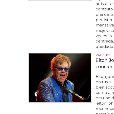
artistas 
contestó 
una de la
persisten
mansalva,
mujer... 
veces... 
centrada,
quedado 
VALIENTE
Elton J
concier
Elton jo
en rusia
bien acog
como a ma
era uno d
¡elton jo
reconocid
pasaría 