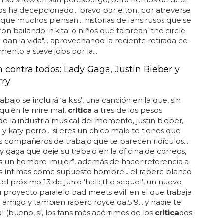
s ha decepcionado... bravo por elton, por atreverse
o que muchos piensan... historias de fans rusos que se
n bailando 'nikita' o niños que tararean 'the circle
e dan la vida"... aprovechando la reciente retirada de
nto a steve jobs por la...
contra todos: Lady Gaga, Justin Bieber y
rry
abajo se incluirá ‘a kiss’, una canción en la que, sin
quién le mire mal,
critica
a tres de los pesos
e la industria musical del momento, justin bieber,
 y katy perro... si eres un chico malo te tienes que
us compañeros de trabajo que te parecen ridículos...
ady gaga que deje su trabajo en la oficina de correos,
es un hombre-mujer”, además de hacer referencia a
s íntimas como supuesto hombre... el rapero blanco
 el próximo 13 de junio ‘hell: the sequel’, un nuevo
 proyecto paralelo bad meets evil, en el que trabaja
u amigo y también rapero royce da 5’9... y nadie te
l (bueno, sí, los fans más acérrimos de los
critica
dos