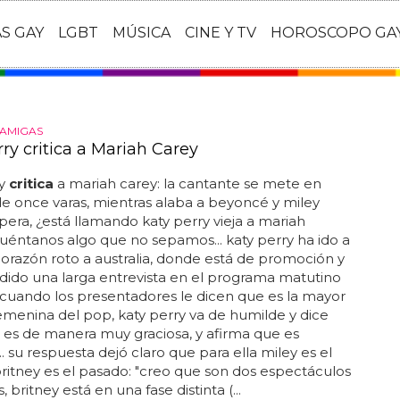
AS GAY
LGBT
MÚSICA
CINE Y TV
HOROSCOPO GA
AMIGAS
ry critica a Mariah Carey
ry
critica
a mariah carey: la cantante se mete en
e once varas, mientras alaba a beyoncé y miley
espera, ¿está llamando katy perry vieja a mariah
 cuéntanos algo que no sepamos... katy perry ha ido a
corazón roto a australia, donde está de promoción y
ido una larga entrevista en el programa matutino
... cuando los presentadores le dicen que es la mayor
femenina del pop, katy perry va de humilde y dice
 es de manera muy graciosa, y afirma que es
. su respuesta dejó claro que para ella miley es el
britney es el pasado: "creo que son dos espectáculos
, britney está en una fase distinta (...