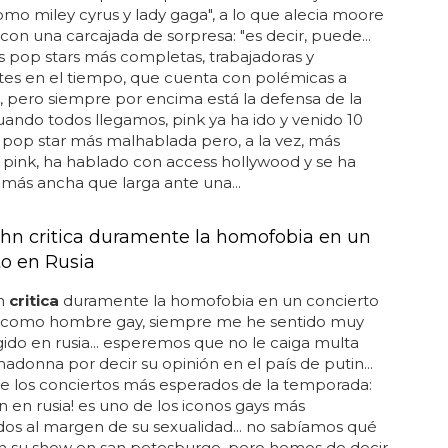
como miley cyrus y lady gaga", a lo que alecia moore
con una carcajada de sorpresa: "es decir, puede...
s pop stars más completas, trabajadoras y
tes en el tiempo, que cuenta con polémicas a
 pero siempre por encima está la defensa de la
cuando todos llegamos, pink ya ha ido y venido 10
la pop star más malhablada pero, a la vez, más
 pink, ha hablado con access hollywood y se ha
más ancha que larga ante una...
ohn critica duramente la homofobia en un
to en Rusia
hn
critica
duramente la homofobia en un concierto
... como hombre gay, siempre me he sentido muy
ido en rusia... esperemos que no le caiga multa
donna por decir su opinión en el país de putin...
e los conciertos más esperados de la temporada:
hn en rusia! es uno de los iconos gays más
os al margen de su sexualidad... no sabíamos qué
en su show en san petesburgo, pero hemos de decir