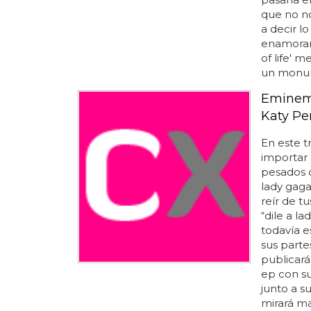
que no no
a decir l
enamoraro
of life' m
un monume
Eminem 
Katy Pe
En este tr
importar 
pesados d
lady gaga
reír de t
“dile a l
todavía 
sus parte
publicará
ep con su
junto a s
mirará ma