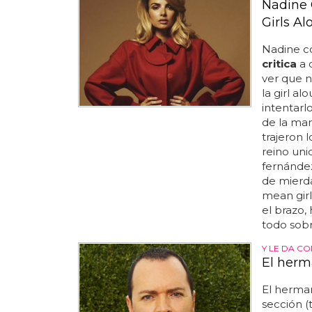
Nadine 
Girls Al
Nadine co
critica
a 
ver que n
la girl a
intentarl
de la man
trajeron 
reino uni
fernández
de mierda
mean girl
el brazo,
todo sobre
Y LE DA C
El herm
El herm
sección (