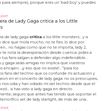
n para siempre), porque eres un ‘bad boy’ y puedes
LIGHT
era de Lady Gaga critica a los Little
rs
ra de lady gaga
critica
a los little monsters... y si
e dice que mola mucho, no te fies: lo dice por
en... no hagas como que no te importa, lady 2,
 te nota la desesperación desde cuenca: pides a
e tus fans salgan a defender algo indefendible...
 y gaga seáis amigas no implica que vuestros
encajen... ¡y eso que no existe!... "para los
s fans del techno que os confunde mi actuación y
geon en el concierto de lady gaga: no os preocupeis,
o nos odia y han odiado mi set techno desde que el
zó... si has visto a lady gaga en directo
ente, seguro que antes has tenido que soportar el
terrorífico set de lady starlight, de más de una...
COYLE