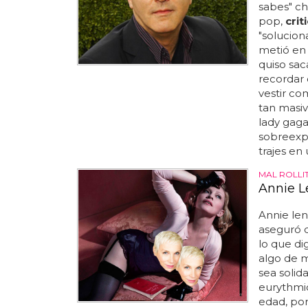
sabes" ch
pop,
crit
"solucion
metió en 
quiso saca
recordar
vestir co
tan masiv
lady gaga
sobreexpo
trajes en
MAL ROLLI
Annie L
Annie le
aseguró 
lo que di
algo de m
sea solida
eurythmic
edad, por