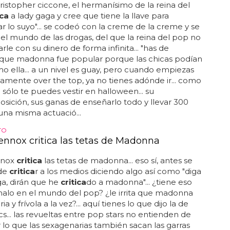
ristopher ciccone, el hermanísimo de la reina del
ica
a lady gaga y cree que tiene la llave para
ar lo suyo"... se codeó con la creme de la creme y se
el mundo de las drogas, del que la reina del pop no
rle con su dinero de forma infinita... "has de
 que madonna fue popular porque las chicas podían
mo ella... a un nivel es guay, pero cuando empiezas
amente over the top, ya no tienes adónde ir... como
 sólo te puedes vestir en halloween... su
sición, sus ganas de enseñarlo todo y llevar 300
 una misma actuació...
TO
ennox critica las tetas de Madonna
nnox
critica
las tetas de madonna... eso sí, antes se
de
critica
r a los medios diciendo algo así como "diga
ga, dirán que he
critica
do a madonna"... ¿tiene eso
alo en el mundo del pop? ¿le irrita que madonna
ria y frívola a la vez?... aquí tienes lo que dijo la de
s... las revueltas entre pop stars no entienden de
 lo que las sexagenarias también sacan las garras