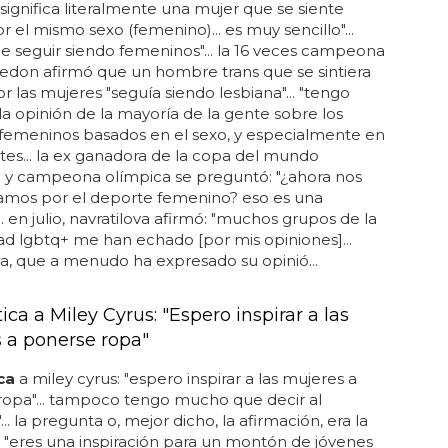
significa literalmente una mujer que se siente
or el mismo sexo (femenino)... es muy sencillo"...
e seguir siendo femeninos"... la 16 veces campeona
edon afirmó que un hombre trans que se sintiera
or las mujeres "seguía siendo lesbiana"... "tengo
la opinión de la mayoría de la gente sobre los
 femeninos basados en el sexo, y especialmente en
tes... la ex ganadora de la copa del mundo
 y campeona olímpica se preguntó: "¿ahora nos
mos por el deporte femenino? eso es una
... en julio, navratilova afirmó: "muchos grupos de la
 lgbtq+ me han echado [por mis opiniones]...
va, que a menudo ha expresado su opinió...
tica a Miley Cyrus: "Espero inspirar a las
 a ponerse ropa"
ica
a miley cyrus: "espero inspirar a las mujeres a
ropa"... tampoco tengo mucho que decir al
.. la pregunta o, mejor dicho, la afirmación, era la
: "eres una inspiración para un montón de jóvenes