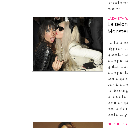
te odiará
hacer...
LADY STAR
La telon
Monste
La telone
alguien t
quedar bi
porque se
gritos qu
porque tu
conceptos 
verdadero
la de sur
el públic
tour empe
recientem
tedioso y 
NUDHEEN 