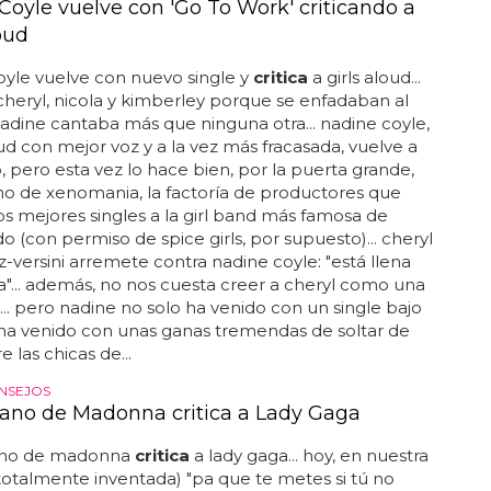
Coyle vuelve con 'Go To Work' criticando a
oud
yle vuelve con nuevo single y
critica
a girls aloud...
cheryl, nicola y kimberley porque se enfadaban al
adine cantaba más que ninguna otra... nadine coyle,
loud con mejor voz y a la vez más fracasada, vuelve a
o, pero esta vez lo hace bien, por la puerta grande,
o de xenomania, la factoría de productores que
los mejores singles a la girl band más famosa de
do (con permiso de spice girls, por supuesto)... cheryl
-versini arremete contra nadine coyle: "está llena
"... además, no nos cuesta creer a cheryl como una
... pero nadine no solo ha venido con un single bajo
 ha venido con unas ganas tremendas de soltar de
 las chicas de...
ONSEJOS
ano de Madonna critica a Lady Gaga
ano de madonna
critica
a lady gaga... hoy, en nuestra
totalmente inventada) "pa que te metes si tú no