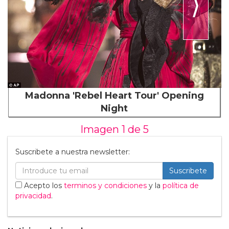
⟩
Madonna 'Rebel Heart Tour' Opening
Night
Imagen 1 de
5
Suscribete a nuestra newsletter:
Suscribete
Acepto los
terminos y condiciones
y la
política de
privacidad
.