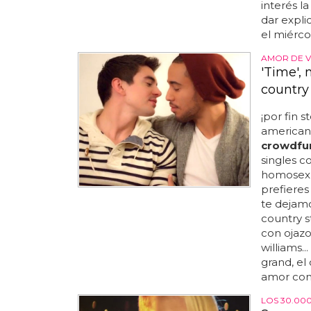
interés l
dar expli
el miérco
AMOR DE V
'Time',
country
¡por fin 
american 
crowdfu
singles co
homosexua
prefieres
te dejamo
country s
con ojazo
williams..
grand, el
amor con 
LOS 30.00