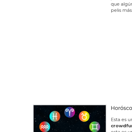
que algún
pelis más 
Horósco
Esta es 
crowdfu
esta es 