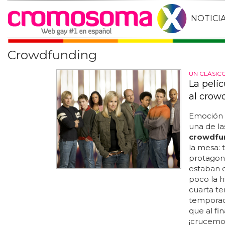
NOTICI
Crowdfunding
UN CLÁSIC
La pelíc
al crow
Emoción p
una de la
crowdfu
la mesa: 
protagoni
estaban d
poco la h
cuarta te
temporada
que al fi
¡crucemos