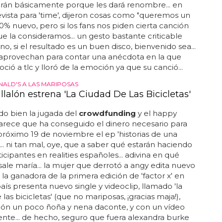
irán básicamente porque les dará renombre... en
vista para 'time', dijeron cosas como "queremos un
% nuevo, pero si los fans nos piden cierta canción
e la consideramos... un gesto bastante criticable
o, si el resultado es un buen disco, bienvenido sea...
aprovechan para contar una anécdota en la que
ció a tlc y lloró de la emoción ya que su canció...
ALD'S A LAS MARIPOSAS
llalón estrena 'La Ciudad De Las Bicicletas'
ido bien la jugada del
crowdfunding
y el happy
arece que ha conseguido el dinero necesario para
 próximo 19 de noviembre el ep 'historias de una
... ni tan mal, oye, que a saber qué estarán haciendo
ticipantes en realities españoles... adivina en qué
sale maría... la mujer que derrotó a angy edita nuevo
. la ganadora de la primera edición de 'factor x' en
aís presenta nuevo single y videoclip, llamado 'la
las bicicletas' (que no mariposas, ¡gracias maja!),
ión un poco ñoña y nena daconte, y con un vídeo
te... de hecho, seguro que fuera alexandra burke