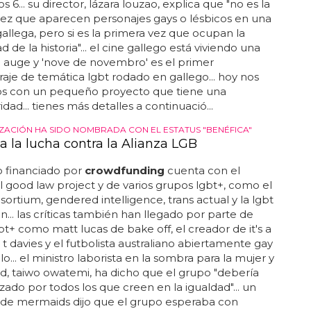
s 6... su director, lázara louzao, explica que "no es la
ez que aparecen personajes gays o lésbicos en una
gallega, pero si es la primera vez que ocupan la
d de la historia"... el cine gallego está viviendo una
 auge y 'nove de novembro' es el primer
aje de temática lgbt rodado en gallego... hoy nos
 con un pequeño proyecto que tiene una
idad... tienes más detalles a continuació...
ZACIÓN HA SIDO NOMBRADA CON EL ESTATUS "BENÉFICA"
a la lucha contra la Alianza LGB
o financiado por
crowdfunding
cuenta con el
 good law project y de varios grupos lgbt+, como el
sortium, gendered intelligence, trans actual y la lgbt
n... las críticas también han llegado por parte de
gbt+ como matt lucas de bake off, el creador de it's a
l t davies y el futbolista australiano abiertamente gay
lo... el ministro laborista en la sombra para la mujer y
ad, taiwo owatemi, ha dicho que el grupo "debería
zado por todos los que creen en la igualdad"... un
 de mermaids dijo que el grupo esperaba con