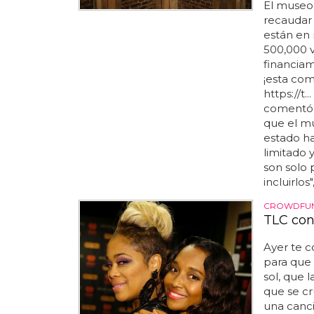
El museo
recaudar 
están en 
500,000 v
financiami
¡esta com
https://t
comentó 
que el mu
estado h
limitado 
son solo
incluirlos
CROWDFU
TLC con
Ayer te c
para que 
sol, que 
que se cr
una canci