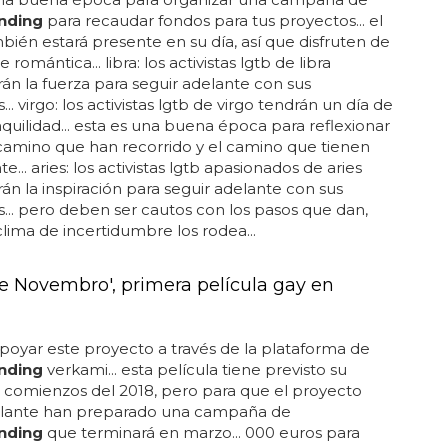
nding
para recaudar fondos para tus proyectos... el
ién estará presente en su día, así que disfruten de
romántica... libra: los activistas lgtb de libra
án la fuerza para seguir adelante con sus
.. virgo: los activistas lgtb de virgo tendrán un día de
nquilidad... esta es una buena época para reflexionar
camino que han recorrido y el camino que tienen
e... aries: los activistas lgtb apasionados de aries
án la inspiración para seguir adelante con sus
... pero deben ser cautos con los pasos que dan,
lima de incertidumbre los rodea...
e Novembro', primera película gay en
oyar este proyecto a través de la plataforma de
nding
verkami... esta película tiene previsto su
 comienzos del 2018, pero para que el proyecto
elante han preparado una campaña de
nding
que terminará en marzo... 000 euros para