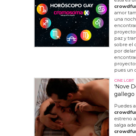
crowdfu
amor tamb
una noche 
encontrar
proyectos.
paz y tra
sobre el 
por delant
encontrar
proyectos
pues un c
CINE LGBT
'Nove D
gallego
Puedes ap
crowdfu
estreno a
salga ad
crowdfu