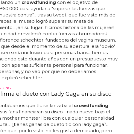
 lanzó un
crowdfunding
con el objetivo de
£60,000 para ayudar a "superar las fuerzas que
nuestra contra"... tras su tweet, que fue visto más de
eces, el museo logró superar su meta de
ento... ¡en su lugar, hicimos historia de las mujeres!
unidad prevaleció contra fuerzas abrumadoras!
... florence schechter, fundadora del vagina museum,
que desde el momento de su apertura, era "obvio"
seo sería inclusivo para personas trans... hemos
aciendo esto durante años con un presupuesto muy
y con apenas suficiente personal para funcionar...
 personas, y no veo por qué no deberíamos
", explicó schechter...
NDING
firma el dueto con Lady Gaga en su disco
ontábamos que tlc se lanzaba al
crowdfunding
sus fans financiaran su disco... nada nuevo bajo el
la mother monster llora con cualquier personalidad
uza... ¿tienes ganas de dueto tlc con lady gaga?...
ón que, por lo visto, no les gusta demasiado, pero