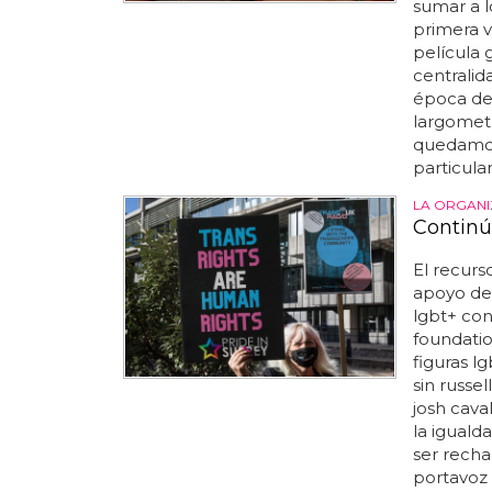
sumar a lo
primera v
película 
centralida
época de
largometr
quedamos
particular
LA ORGANI
Continú
El recurs
apoyo del
lgbt+ con
foundatio
figuras l
sin russel
josh caval
la iguald
ser recha
portavoz