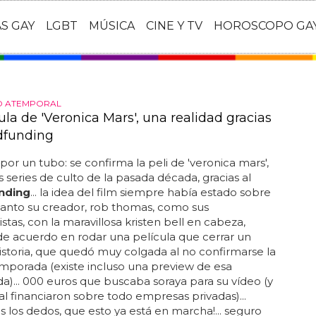
AS GAY
LGBT
MÚSICA
CINE Y TV
HOROSCOPO GA
O ATEMPORAL
ula de 'Veronica Mars', una realidad gracias
dfunding
or un tubo: se confirma la peli de 'veronica mars',
s series de culto de la pasada década, gracias al
nding
... la idea del film siempre había estado sobre
tanto su creador, rob thomas, como sus
stas, con la maravillosa kristen bell en cabeza,
e acuerdo en rodar una película que cerrar un
istoria, que quedó muy colgada al no confirmarse la
mporada (existe incluso una preview de esa
)... 000 euros que buscaba soraya para su vídeo (y
nal financiaron sobre todo empresas privadas)...
 los dedos, que esto ya está en marcha!... seguro