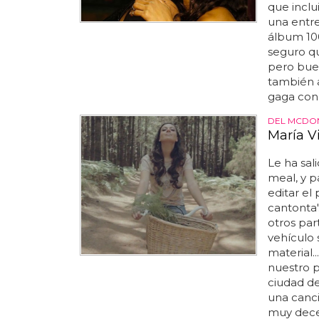
que inclu
una entre
álbum 100
seguro qu
pero buen
también 
gaga cono
DEL MCDON
María Vi
Le ha sal
meal, y p
editar el
cantonta'
otros par
vehículo 
material..
nuestro p
ciudad de 
una canc
muy decen