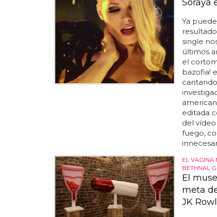
Soraya 
Ya puedes
resultad
single no
últimos añ
el cortom
bazofia! 
cantando 
investiga
americano
editada c
del vídeo
fuego, co
innecesar
EL VAGINA
BETHNAL G
El muse
meta de
JK Rowl