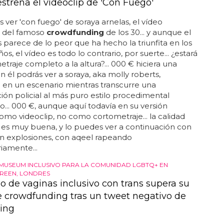
estrena el videoclip de 'Con Fuego'
 ver 'con fuego' de soraya arnelas, el vídeo
o del famoso
crowdfunding
de los 30... y aunque el
s parece de lo peor que ha hecho la triunfita en los
os, el vídeo es todo lo contrario, por suerte... ¿estará
etraje completo a la altura?... 000 € hiciera una
en él podrás ver a soraya, aka molly roberts,
en un escenario mientras transcurre una
ción policial al más puro estilo procedimental
... 000 €, aunque aquí todavía en su versión
omo videoclip, no como cortometraje... la calidad
 es muy buena, y lo puedes ver a continuación con
n explosiones, con aqeel rapeando
iamente...
 MUSEUM INCLUSIVO PARA LA COMUNIDAD LGBTQ+ EN
REEN, LONDRES
o de vaginas inclusivo con trans supera su
 crowdfunding tras un tweet negativo de
ing