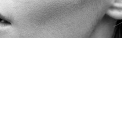
ás de la mendicidad de
Soraya
Arnelas:
la extremeña consiguió los 30.000 eurazos
videoclip para promocionar su nuevo single
a mágica? Claro que no, querido marijose, ya
os 35.000 euros no ha sido fruto de la
az de una mariposa que al vuelo se entregó.
 del presupuesto que se había marcado como
Mundo Sin Ti' ha conseguido el apoyo de dos
erillo que le faltaba para alcazar la