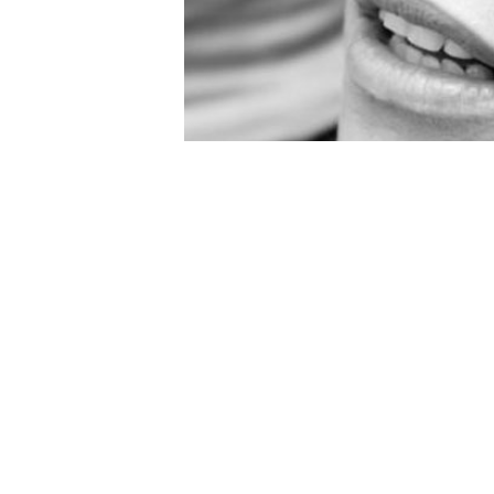
Ya ha finalizado la cuenta atr
finalmente la semana pasada, 
que pedía para hacer un corto-
'Con Fuego'. ¿Ha sido de maner
que el salto casi de repente a l
casualidad poniéndose el disfr
Cuando faltaba casi un tercio
objetivo, la intérprete de 'Mi 
marcas para que le dieran el din