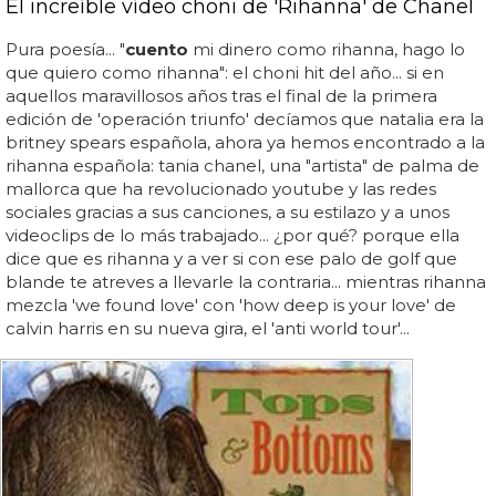
El increíble vídeo choni de 'Rihanna' de Chanel
Pura poesía... "
cuento
mi dinero como rihanna, hago lo
que quiero como rihanna": el choni hit del año... si en
aquellos maravillosos años tras el final de la primera
edición de 'operación triunfo' decíamos que natalia era la
britney spears española, ahora ya hemos encontrado a la
rihanna española: tania chanel, una "artista" de palma de
mallorca que ha revolucionado youtube y las redes
sociales gracias a sus canciones, a su estilazo y a unos
videoclips de lo más trabajado... ¿por qué? porque ella
dice que es rihanna y a ver si con ese palo de golf que
blande te atreves a llevarle la contraria... mientras rihanna
mezcla 'we found love' con 'how deep is your love' de
calvin harris en su nueva gira, el 'anti world tour'...