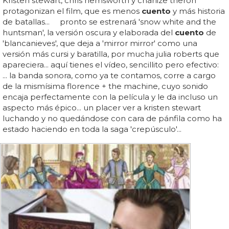
Kristen stewart, chris hemsworth y charlize theron
protagonizan el film, que es menos
cuento
y más historia
de batallas... pronto se estrenará 'snow white and the
huntsman', la versión oscura y elaborada del
cuento
de
'blancanieves', que deja a 'mirror mirror' como una
versión más cursi y baratilla, por mucha julia roberts que
apareciera... aquí tienes el vídeo, sencillito pero efectivo:
... la banda sonora, como ya te contamos, corre a cargo
de la mismísima florence + the machine, cuyo sonido
encaja perfectamente con la película y le da incluso un
aspecto más épico... un placer ver a kristen stewart
luchando y no quedándose con cara de pánfila como ha
estado haciendo en toda la saga 'crepúsculo'...