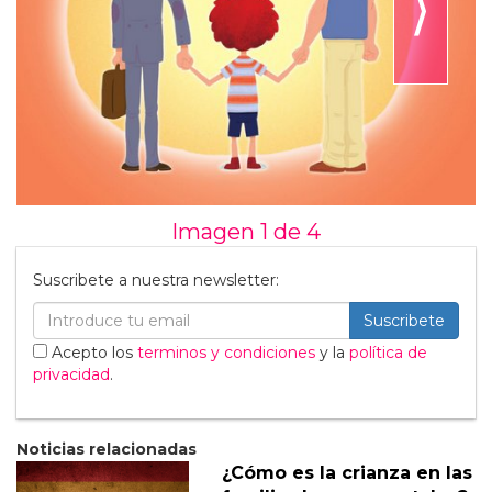
⟩
Imagen 1 de
4
Suscribete a nuestra newsletter:
Suscribete
Acepto los
terminos y condiciones
y la
política de
privacidad
.
Noticias relacionadas
¿Cómo es la crianza en las