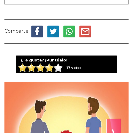
Comparte
¿Te gusta? ¡Puntúalo!
17
votos