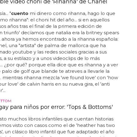
íble vídeo choni de 'Rihanna' de Chanel
a... "
cuento
mi dinero como rihanna, hago lo que
o rihanna": el choni hit del año... si en aquellos
sos años tras el final de la primera edición de
n triunfo' decíamos que natalia era la britney spears
 ahora ya hemos encontrado a la rihanna española:
nel, una "artista" de palma de mallorca que ha
nado youtube y las redes sociales gracias a sus
, a su estilazo y a unos videoclips de lo más
... ¿por qué? porque ella dice que es rihanna y a ver
e palo de golf que blande te atreves a llevarle la
... mientras rihanna mezcla 'we found love' con 'how
ur love' de calvin harris en su nueva gira, el 'anti
...
OTTOM
 gay para niños por error: 'Tops & Bottoms'
to muchos libros infantiles que cuentan historias
hemos visto con casos como el de 'heather has two
 un clásico libro infantil que fue adaptado el año