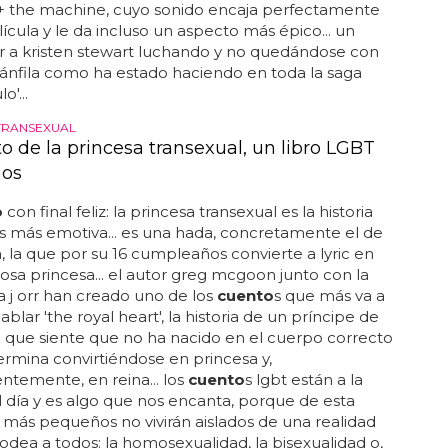
 + the machine, cuyo sonido encaja perfectamente
lícula y le da incluso un aspecto más épico... un
r a kristen stewart luchando y no quedándose con
ánfila como ha estado haciendo en toda la saga
o'...
TRANSEXUAL
o de la princesa transexual, un libro LGBT
ños
o
con final feliz: la princesa transexual es la historia
s más emotiva... es una hada, concretamente el de
, la que por su 16 cumpleaños convierte a lyric en
osa princesa... el autor greg mcgoon junto con la
ra j orr han creado uno de los
cuento
s que más va a
blar 'the royal heart', la historia de un príncipe de
a que siente que no ha nacido en el cuerpo correcto
rmina convirtiéndose en princesa y,
temente, en reina... los
cuento
s lgbt están a la
 día y es algo que nos encanta, porque de esta
 más pequeños no vivirán aislados de una realidad
odea a todos: la homosexualidad, la bisexualidad o,