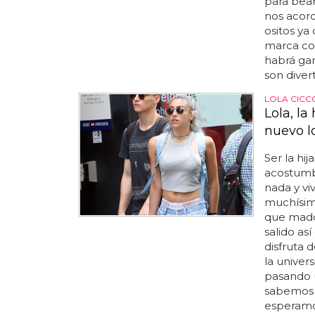
para bear
nos acord
ositos ya
marca con
habrá gan
son divert
LOLA CICC
Lola, la
nuevo l
Ser la hij
acostumbr
nada y viv
muchísimo
que mado
salido así
disfruta 
la univers
pasando u
sabemos 
esperamos