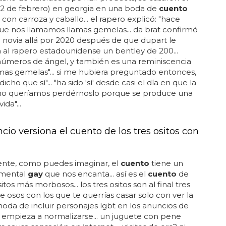
22 de febrero) en georgia en una boda de
cuento
 con carroza y caballo... el rapero explicó: "hace
e nos llamamos llamas gemelas... da brat confirmó
 novia allá por 2020 después de que dupart le
al rapero estadounidense un bentley de 200...
 números de ángel, y también es una reminiscencia
amas gemelas"... si me hubiera preguntado entonces,
dicho que sí"... "ha sido 'sí' desde casi el día en que la
. no queríamos perdérnoslo porque se produce una
ida"...
io versiona el cuento de los tres ositos con
nte, como puedes imaginar, el
cuento
tiene un
umental
gay
que nos encanta... así es el
cuento
de
sitos más morbosos... los tres ositos son al final tres
 osos con los que te querrías casar solo con ver la
a moda de incluir personajes lgbt en los anuncios de
n empieza a normalizarse... un juguete con pene