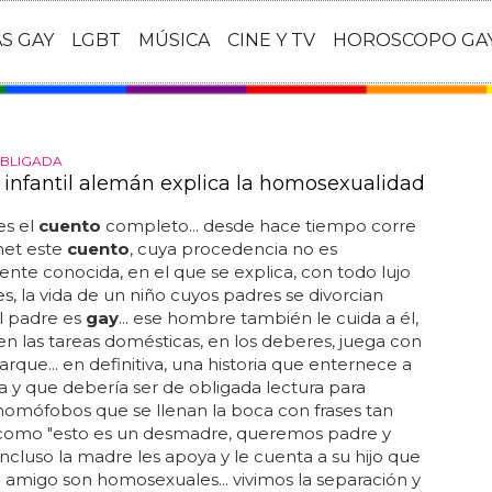
AS GAY
LGBT
MÚSICA
CINE Y TV
HOROSCOPO GA
OBLIGADA
o infantil alemán explica la homosexualidad
es el
cuento
completo... desde hace tiempo corre
net este
cuento
, cuya procedencia no es
nte conocida, en el que se explica, con todo lujo
es, la vida de un niño cuyos padres se divorcian
l padre es
gay
... ese hombre también le cuida a él,
en las tareas domésticas, en los deberes, juega con
arque... en definitiva, una historia que enternece a
a y que debería ser de obligada lectura para
omófobos que se llenan la boca con frases tan
s como "esto es un desmadre, queremos padre y
 incluso la madre les apoya y le cuenta a su hijo que
 amigo son homosexuales... vivimos la separación y