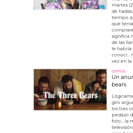
martes (
de hadas,
tiempo qu
que tenía
comprara 
significa
de las ll
le habría 
conocí..
vez en la v
OSITOS
Un anunc
bears
Lógicame
giro arg
los tres o
pedazo de
foto... l
televisió