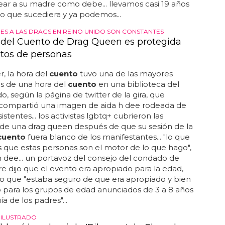
ar a su madre como debe... llevamos casi 19 años
o que sucediera y ya podemos...
ES A LAS DRAGS EN REINO UNIDO SON CONSTANTES
 del Cuento de Drag Queen es protegida
ntos de personas
r, la hora del
cuento
tuvo una de las mayores
as de una hora del
cuento
en una biblioteca del
do, según la página de twitter de la gira, que
compartió una imagen de aida h dee rodeada de
istentes... los activistas lgbtq+ cubrieron las
de una drag queen después de que su sesión de la
cuento
fuera blanco de los manifestantes... "lo que
es que estas personas son el motor de lo que hago",
 h dee... un portavoz del consejo del condado de
re dijo que el evento era apropiado para la edad,
o que "estaba seguro de que era apropiado y bien
 para los grupos de edad anunciados de 3 a 8 años
ía de los padres"...
 ILUSTRADO