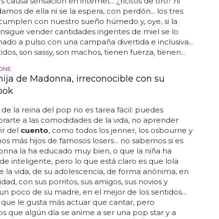
s causa sensación en internet... ¿ricitos de oro? ni
amos de ella ni se la espera, con perdón... los tres
 cumplen con nuestro sueño húmedo y, oye, si la
sigue vender cantidades ingentes de miel se lo
ado a pulso con una campaña divertida e inclusiva...
idos, son sassy, son machos, tienen fuerza, tienen...
ONE
 hija de Madonna, irreconocible con su
ook
a de la reina del pop no es tarea fácil: puedes
arte a las comodidades de la vida, no aprender
ir del
cuento
, como todos los jenner, los osbourne y
s más hijos de famosos losers... no sabemos si es
nna la ha educado muy bien, o que la niña ha
 de inteligente, pero lo que está claro es que lola
de la vida, de su adolescencia, de forma anónima, en
idad, con sus porritos, sus amigos, sus novios y
n poco de su madre, en el mejor de los sentidos...
que le gusta más actuar que cantar, pero
 que algún día se anime a ser una pop star y a