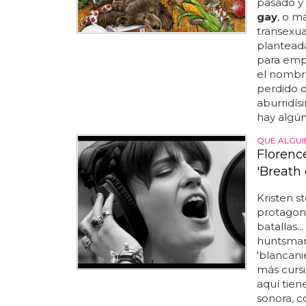
pasado y 
gay
, o m
transexua
planteada 
para empe
el nombr
perdido d
aburridís
hay algún
QUE ALGUI
Florenc
'Breath o
Kristen s
protagoni
batallas.
huntsman'
'blancani
más cursi 
aquí tiene
sonora, c