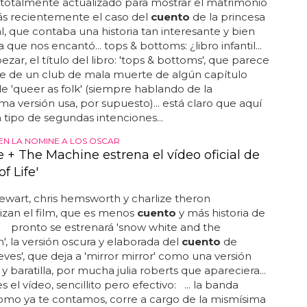
totalmente actualizado para mostrar el matrimonio
ás recientemente el caso del
cuento
de la princesa
l, que contaba una historia tan interesante y bien
que nos encantó... tops & bottoms: ¿libro infantil...
zar, el título del libro: 'tops & bottoms', que parece
e de un club de mala muerte de algún capítulo
e 'queer as folk' (siempre hablando de la
ima versión usa, por supuesto)... está claro que aquí
 tipo de segundas intenciones...
EN LA NOMINE A LOS OSCAR
e + The Machine estrena el vídeo oficial de
f Life'
tewart, chris hemsworth y charlize theron
zan el film, que es menos
cuento
y más historia de
.. pronto se estrenará 'snow white and the
, la versión oscura y elaborada del
cuento
de
eves', que deja a 'mirror mirror' como una versión
y baratilla, por mucha julia roberts que apareciera...
s el vídeo, sencillito pero efectivo: ... la banda
omo ya te contamos, corre a cargo de la mismísima