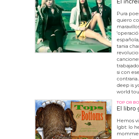
El incre
Pura poesí
quiero com
maravillo
'operació
española,
tania cha
revolucio
canciones
trabajado
si con es
contraria
deep is yo
world tour'
TOP OR B
El libro
Hemos vis
lgbt: lo 
mommies',