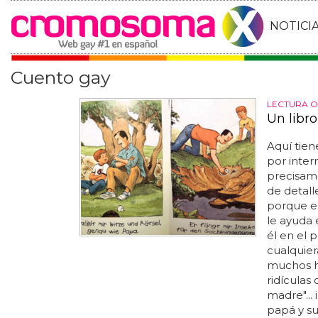
NOTICI
Cuento gay
LECTURA 
Un libr
Aquí tien
por inter
precisame
de detall
porque e
le ayuda 
él en el p
cualquier
muchos h
ridícula
madre"...
papá y su