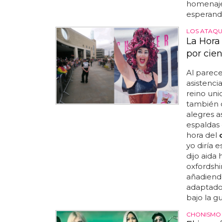
homenaje
esperand
LOS ATAQU
La Hora
por cie
Al parece
asistenci
reino uni
también 
alegres as
espaldas 
hora del
yo diría 
dijo aida
oxfordshi
añadiend
adaptado
bajo la gu
CHONISMO