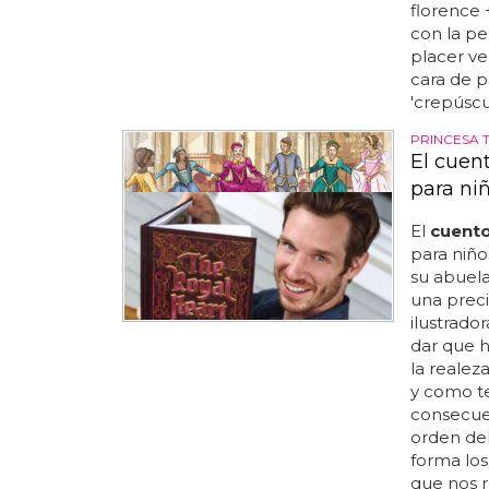
florence
con la pe
placer ve
cara de p
'crepúscul
PRINCESA 
El cuent
para ni
El
cuent
para niño
su abuela
una preci
ilustrado
dar que ha
la realez
y como te
consecuen
orden del
forma los
que nos r