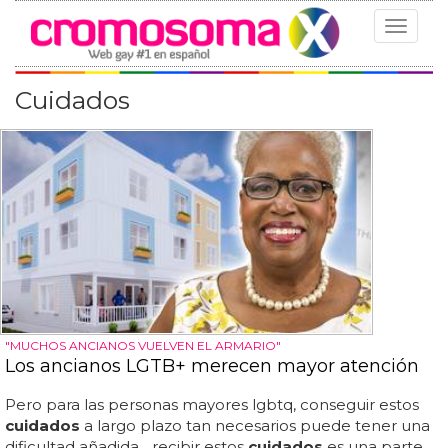
Toggle
navigat
Cuidados
"MUCHOS ANCIANOS VUELVEN EL ARMARIO"
Los ancianos LGTB+ merecen mayor atención
Pero para las personas mayores lgbtq, conseguir estos
cuidados
a largo plazo tan necesarios puede tener una
dificultad añadida... recibir estos
cuidados
es una parte