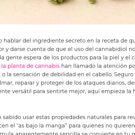
o hablar del ingrediente secreto en la receta de q
edor y darse cuenta de que el uso del cannabidiol 
a gente espera de los productos para la piel y el c
 la planta de cannabis
han llamado la atención po
 o la sensación de debilidad en el cabello. Segur
lmar, reparar y proteger de los ataques diarios, d
nte versátil para sentirte mejor, aquí empieza la 
n sabido usar estas propiedades naturales para re
en el “as bajo la manga” para quienes no quieren 
rmula aparentemente sencilla se convierte en tu me