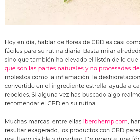
Hoy en día, hablar de flores de CBD es casi com
fáciles para su rutina diaria. Basta mirar alred
sino que también ha elevado el listón de lo que l
que son las partes naturales y no procesadas de
molestos como la inflamación, la deshidratación
convertido en el ingrediente estrella: ayuda a ca
rebeldes. Si alguna vez has buscado algo realme
recomendar el CBD en su rutina.
Muchas marcas, entre ellas
Iberohemp.com
, ha
resultar exagerado, los productos con CBD parec
resultado visible y duradero. De repente, una fó