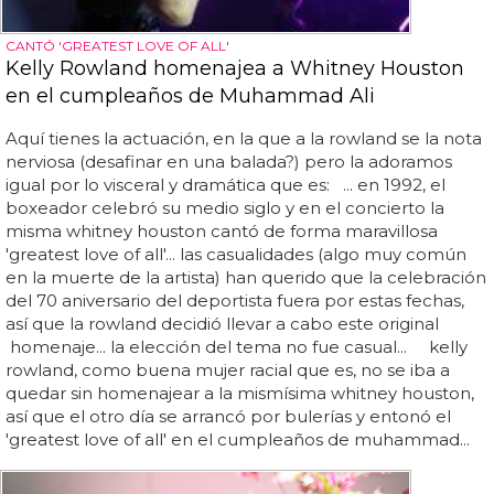
CANTÓ 'GREATEST LOVE OF ALL'
Kelly Rowland homenajea a Whitney Houston
en el cumpleaños de Muhammad Ali
Aquí tienes la actuación, en la que a la rowland se la nota
nerviosa (desafinar en una balada?) pero la adoramos
igual por lo visceral y dramática que es: ... en 1992, el
boxeador celebró su medio siglo y en el concierto la
misma whitney houston cantó de forma maravillosa
'greatest love of all'... las casualidades (algo muy común
en la muerte de la artista) han querido que la celebración
del 70 aniversario del deportista fuera por estas fechas,
así que la rowland decidió llevar a cabo este original
homenaje... la elección del tema no fue casual... kelly
rowland, como buena mujer racial que es, no se iba a
quedar sin homenajear a la mismísima whitney houston,
así que el otro día se arrancó por bulerías y entonó el
'greatest love of all' en el cumpleaños de muhammad...