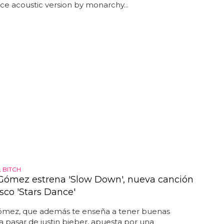
e acoustic version by monarchy...
, BITCH
Gómez estrena 'Slow Down', nueva canción
sco 'Stars Dance'
ómez, que además te enseña a tener buenas
a pasar de justin bieber, apuesta por una