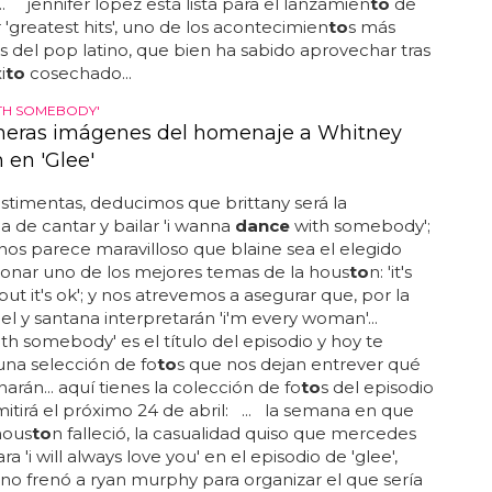
. jennifer lopez está lista para el lanzamien
to
de
 'greatest hits', uno de los acontecimien
to
s más
 del pop latino, que bien ha sabido aprovechar tras
i
to
cosechado...
TH SOMEBODY'
meras imágenes del homenaje a Whitney
 en 'Glee'
estimentas, deducimos que brittany será la
 de cantar y bailar 'i wanna
dance
with somebody';
os parece maravilloso que blaine sea el elegido
ionar uno de los mejores temas de la hous
to
n: 'it's
but it's ok'; y nos atrevemos a asegurar que, por la
hel y santana interpretarán 'i'm every woman'...
th somebody' es el título del episodio y hoy te
na selección de fo
to
s que nos dejan entrever qué
arán... aquí tienes la colección de fo
to
s del episodio
itirá el próximo 24 de abril: ... la semana en que
hous
to
n falleció, la casualidad quiso que mercedes
ra 'i will always love you' en el episodio de 'glee',
no frenó a ryan murphy para organizar el que sería