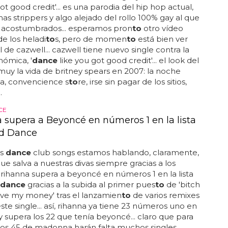
ot good credit'... es una parodia del hip hop actual,
s strippers y algo alejado del rollo 100% gay al que
e acostumbrados... esperamos pron
to
otro vídeo
e los heladi
to
s, pero de momen
to
está bien ver
l de cazwell... cazwell tiene nuevo single contra la
nómica, '
dance
like you got good credit'... el look del
muy la vida de britney spears en 2007: la noche
a, convencience s
to
re, irse sin pagar de los sitios,
.
CE
 supera a Beyoncé en números 1 en la lista
rd Dance
's
dance
club songs estamos hablando, claramente,
que salva a nuestras divas siempre gracias a los
. rihanna supera a beyoncé en números 1 en la lista
dance
gracias a la subida al primer pues
to
de 'bitch
ve my money' tras el lanzamien
to
de varios remixes
te single... así, rihanna ya tiene 23 números uno en
a y supera los 22 que tenía beyoncé... claro que para
los 45 de madonna harán falta muchos singles,