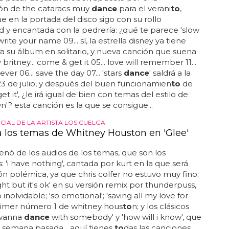
ón de the cataracs muy
dance
para el verani
to
,
e en la portada del disco sigo con su rollo
 y encantada con la pedrería: ¿qué te parece 'slow
write your name 09... sí, la estrella disney ya tiene
a su álbum en solitario, y nueva canción que suena
ritney... come & get it 05... love will remember 11...
ever 06... save the day 07... 'stars
dance
' saldrá a la
23 de julio, y después del buen funcionamien
to
de
t it', ¿le irá igual de bien con temas del estilo de
n'? esta canción es la que se consigue...
CIAL DE LA ARTISTA LOS CUELGA
 los temas de Whitney Houston en 'Glee'
enó de los audios de los temas, que son los
s: 'i have nothing', cantada por kurt en la que será
ón polémica, ya que chris colfer no estuvo muy fino;
right but it's ok' en su versión remix por thunderpuss,
 inolvidable; 'so emotional'; 'saving all my love for
primer número 1 de whitney hous
to
n; y los clásicos
 wanna
dance
with somebody' y 'how will i know', que
la semana pasada... aquí tienes
to
das las canciones