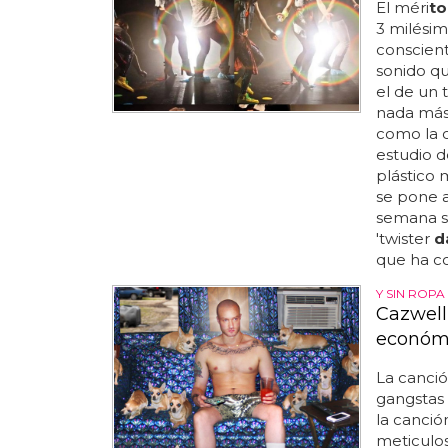
El méri
to
3 milési
consciente
sonido qu
el de un 
nada más
como la 
estudio d
plástico 
se pone a
semana se
'twister
d
que ha co
Y SIN ROPA
Cazwell 
económi
La canció
gangstas 
la canció
meticulos