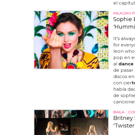
el capítulo
MILAGRO 
Sophie 
'Hummi
It’s alwa
for ever
leon who 
pop en es
al
dance
de pasar 
discos en
con cier
t
había dad
de sophie
cancione
BAILA... C
Britney 
'Twiste