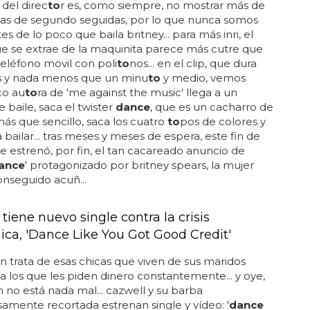
del direc
to
r es, como siempre, no mostrar más de
mas de segundo seguidas, por lo que nunca somos
s de lo poco que baila britney... para más inri, el
e se extrae de la maquinita parece más cutre que
teléfono movil con poli
to
nos... en el clip, que dura
 y nada menos que un minu
to
y medio, vemos
co au
to
ra de 'me against the music' llega a un
e baile, saca el twister
dance
, que es un cacharro de
más que sencillo, saca los cuatro
to
pos de colores y
 bailar... tras meses y meses de espera, este fin de
 estrenó, por fin, el tan cacareado anuncio de
ance
' protagonizado por britney spears, la mujer
nseguido acuñ...
tiene nuevo single contra la crisis
ca, 'Dance Like You Got Good Credit'
n trata de esas chicas que viven de sus maridos
a los que les piden dinero constantemente... y oye,
n no está nada mal... cazwell y su barba
amente recortada estrenan single y vídeo: '
dance