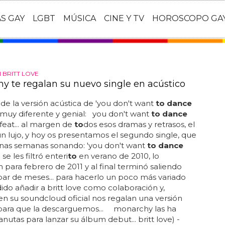
AS GAY
LGBT
MÚSICA
CINE Y TV
HOROSCOPO GA
 BRITT LOVE
y te regalan su nuevo single en acústico
 de la versión acústica de 'you don't want
to dance
 muy diferente y genial: you don't want
to dance
feat... al margen de
to
dos esos dramas y retrasos, el
un lujo, y hoy os presentamos el segundo single, que
unas semanas sonando: 'you don't want
to dance
 se les filtró enteri
to
en verano de 2010, lo
n para febrero de 2011 y al final terminó saliendo
ar de meses... para hacerlo un poco más variado
ido añadir a britt love como colaboración y,
n su soundcloud oficial nos regalan una versión
 para que la descarguemos... monarchy las ha
nutas para lanzar su álbum debut... britt love) -