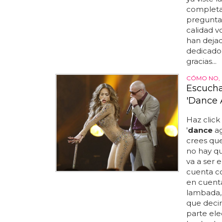
completas
preguntam
calidad v
han dejad
dedicado
gracias...
CÓMO NO, 
Escucha
'Dance 
Haz click
'
dance
ag
crees que
no hay qu
va a ser 
cuenta co
en cuenta
lambada,
que decir
parte ele