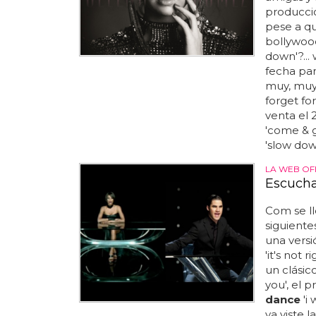
producci
pese a qu
bollywood
down'?... 
fecha par
muy, muy b
forget for
venta el 
'come & ge
'slow dow
LA WEB OFI
Escucha
Com se ll
siguiente
una versi
'it's not 
un clásico
you', el 
dance
'i
ya viste 