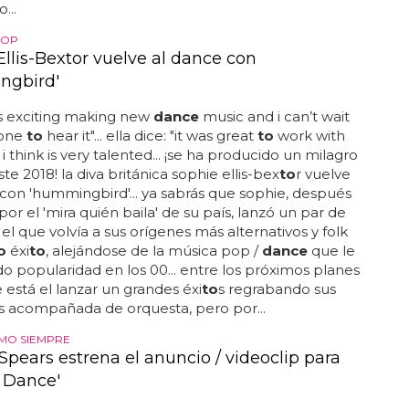
...
POP
Ellis-Bextor vuelve al dance con
ngbird'
ys exciting making new
dance
music and i can’t wait
yone
to
hear it"... ella dice: "it was great
to
work with
i think is very talented... ¡se ha producido un milagro
te 2018! la diva británica sophie ellis-bex
to
r vuelve
con 'hummingbird'... ya sabrás que sophie, después
por el 'mira quién baila' de su país, lanzó un par de
 el que volvía a sus orígenes más alternativos y folk
o
éxi
to
, alejándose de la música pop /
dance
que le
o popularidad en los 00... entre los próximos planes
 está el lanzar un grandes éxi
to
s regrabando sus
s acompañada de orquesta, pero por...
OMO SIEMPRE
Spears estrena el anuncio / videoclip para
r Dance'