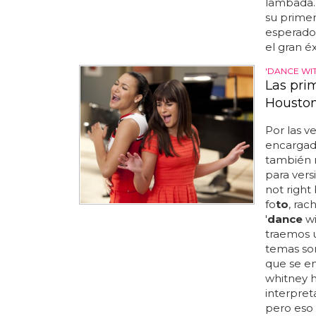
lambada..
su primer
esperados
el gran éx
'DANCE WI
Las pri
Houston
Por las v
encargada
también n
para vers
not right 
fo
to
, rac
'
dance
wi
traemos u
temas son
que se em
whitney 
interpreta
pero eso 