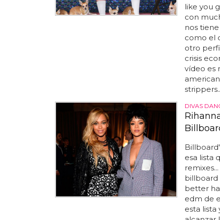
like you g
con mucha
nos tien
como el d
otro perfi
crisis eco
vídeo es 
american
strippers..
DIVAS DAN
Rihanna
Billboa
Billboard
esa lista 
remixes..
billboard
better ha
edm de es
esta list
alcanzar 