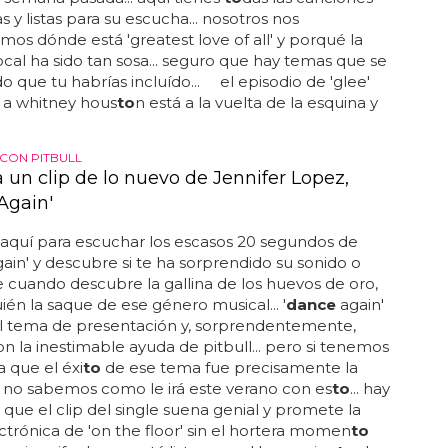
 y listas para su escucha... nosotros nos
os dónde está 'greatest love of all' y porqué la
ocal ha sido tan sosa... seguro que hay temas que se
o que tu habrías incluído... el episodio de 'glee'
 a whitney hous
to
n está a la vuelta de la esquina y
CON PITBULL
 un clip de lo nuevo de Jennifer Lopez,
Again'
 aquí para escuchar los escasos 20 segundos de
ain' y descubre si te ha sorprendido su sonido o
 cuando descubre la gallina de los huevos de oro,
ién la saque de ese género musical... '
dance
again'
el tema de presentación y, sorprendentemente,
n la inestimable ayuda de pitbull... pero si tenemos
 que el éxi
to
de ese tema fue precisamente la
 no sabemos como le irá este verano con es
to
... hay
 que el clip del single suena genial y promete la
ctrónica de 'on the floor' sin el hortera momen
to