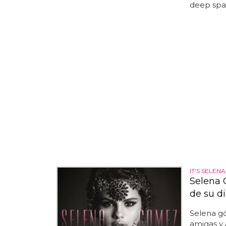
deep spac
IT'S SELENA
Selena 
de su di
Selena g
amigas y 