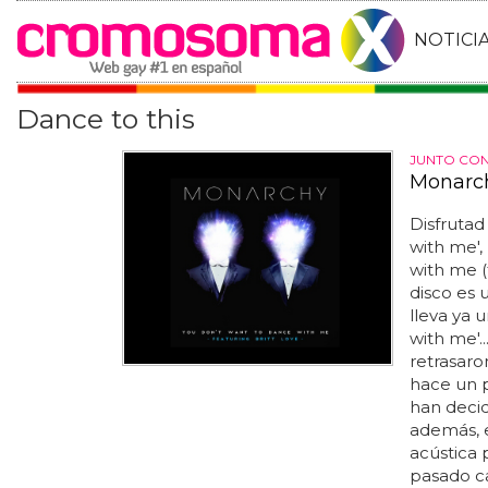
NOTICI
Dance to this
JUNTO CON
Monarch
Disfrutad
with me',
with me (
disco es 
lleva ya 
with me'...
retrasaro
hace un p
han decid
además, e
acústica
pasado ca