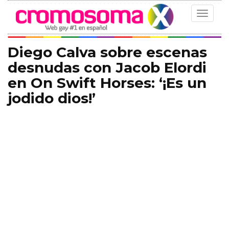
Toggle
navigat
Diego Calva sobre escenas
desnudas con Jacob Elordi
en On Swift Horses: ‘¡Es un
jodido dios!’