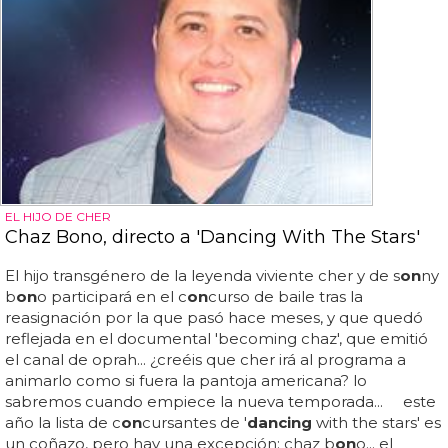
EL HIJO DE CHER
Chaz Bono, directo a 'Dancing With The Stars'
El hijo transgénero de la leyenda viviente cher y de s
on
ny
b
on
o participará en el c
on
curso de baile tras la
reasignación por la que pasó hace meses, y que quedó
reflejada en el documental 'becoming chaz', que emitió
el canal de oprah... ¿creéis que cher irá al programa a
animarlo como si fuera la pantoja americana? lo
sabremos cuando empiece la nueva temporada... este
año la lista de c
on
cursantes de '
dancing
with the stars' es
un coñazo, pero hay una excepción: chaz b
on
o... el