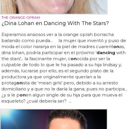
THE ORANGE OPRAH
¿Dina Lohan en Dancing With The Stars?
Esperamos ansiosos ver a la orange oprah borracha
bailando como pueda... la mujer que inventó y puso de
moda el color naranja en la piel de madres cuarent
on
as,
dina lohan, podría participar en el próximo '
dancing
with
the stars'... la fascinante mujer, c
on
ocida por ser la
culpable de todo lo que le ha pasado a su hija lindsay y,
además, lucrarse por ello, es el segundo plato de la
productora ya que originalmente querían a la
protag
on
ista de 'mean girls' pero, debido a su arresto
domiciliario y a que no le daría la gana, pues no participa...
¿y si le p
on
en algun single de su hija para que mueva el
esqueleto? ¿cual debería ser? ...