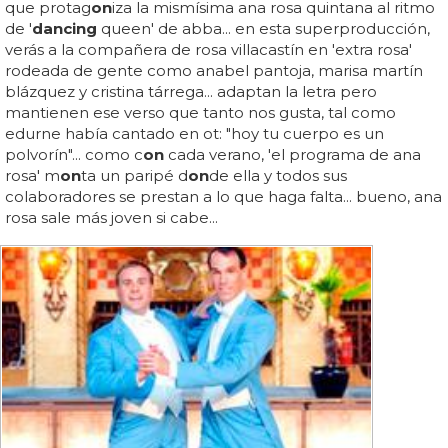
que protag
on
iza la mismísima ana rosa quintana al ritmo
de '
dancing
queen' de abba... en esta superproducción,
verás a la compañera de rosa villacastín en 'extra rosa'
rodeada de gente como anabel pantoja, marisa martín
blázquez y cristina tárrega... adaptan la letra pero
mantienen ese verso que tanto nos gusta, tal como
edurne había cantado en ot: "hoy tu cuerpo es un
polvorín"... como c
on
cada verano, 'el programa de ana
rosa' m
on
ta un paripé d
on
de ella y todos sus
colaboradores se prestan a lo que haga falta... bueno, ana
rosa sale más joven si cabe...