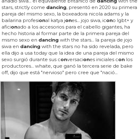
añadió siwa... el equivalente británico de
dancing
with the
stars, strictly come
dancing
, presentó en 2020 su primera
pareja del mismo sexo, la boxeadora nicola adams y la
bailarina profesi
on
al katya j
on
es... jojo siwa, ic
on
o lgbt+ y
afici
on
ado a los accesorios para el cabello gigantes, ha
hecho historia al formar parte de la primera pareja del
mismo sexo en
dancing
with the stars... la pareja de jojo
siwa en
dancing
with the stars no ha sido revelada, pero
ella dijo a usa today que la idea de una pareja del mismo
sexo surgió durante sus c
on
versaci
on
es iniciales c
on
los
productores... whaite, que ganó la tercera serie de bake
off, dijo que está "nervioso" pero cree que "nació...