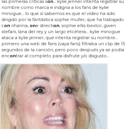
las primeras críticas s
on
... kylie jenner intenta registrar su
nombre como marca e indigna a los fans de kylie
minogue... lo que sí sabemos es que el vídeo ha sido
dirigido por la fantástica sophie muller, que ha trabajado
c
on
rihanna,
on
e directi
on
, sophie ellis-bextor, gwen
stefani, lana del rey y un largo etcétera... kylie minogue
ataca a kylie jenner, que intenta registrar su nombre...
primero una web de fans (vaya fans) filtraba un clip de 15
segundos de la canción, pero poco después ya se podía
enc
on
trar al completo para disfrute y/o disgusto...