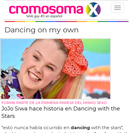
Toggle
navigat
Dancing on my own
FORMA PARTE DE LA PRIMERA PAREJA DEL MISMO SEXO
JoJo Siwa hace historia en Dancing with the
Stars
"esto nunca había ocurrido en
dancing
with the stars",