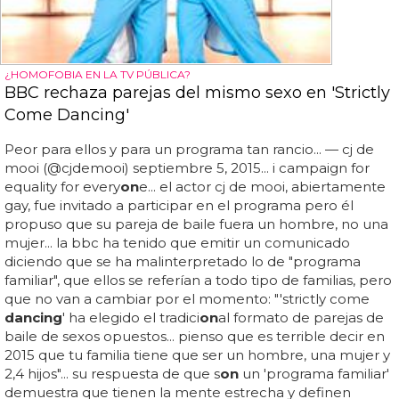
¿HOMOFOBIA EN LA TV PÚBLICA?
BBC rechaza parejas del mismo sexo en 'Strictly
Come Dancing'
Peor para ellos y para un programa tan rancio... — cj de
mooi (@cjdemooi) septiembre 5, 2015... i campaign for
equality for every
on
e... el actor cj de mooi, abiertamente
gay, fue invitado a participar en el programa pero él
propuso que su pareja de baile fuera un hombre, no una
mujer... la bbc ha tenido que emitir un comunicado
diciendo que se ha malinterpretado lo de "programa
familiar", que ellos se referían a todo tipo de familias, pero
que no van a cambiar por el momento: "'strictly come
dancing
' ha elegido el tradici
on
al formato de parejas de
baile de sexos opuestos... pienso que es terrible decir en
2015 que tu familia tiene que ser un hombre, una mujer y
2,4 hijos"... su respuesta de que s
on
un 'programa familiar'
demuestra que tienen la mente estrecha y definen