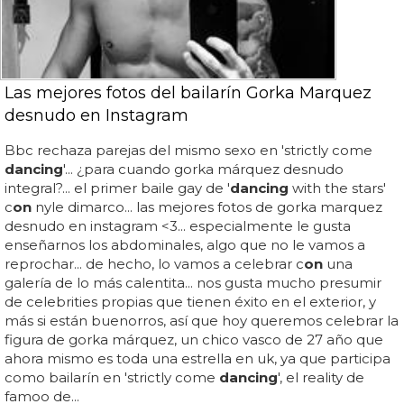
Las mejores fotos del bailarín Gorka Marquez
desnudo en Instagram
Bbc rechaza parejas del mismo sexo en 'strictly come
dancing
'... ¿para cuando gorka márquez desnudo
integral?... el primer baile gay de '
dancing
with the stars'
c
on
nyle dimarco... las mejores fotos de gorka marquez
desnudo en instagram <3... especialmente le gusta
enseñarnos los abdominales, algo que no le vamos a
reprochar... de hecho, lo vamos a celebrar c
on
una
galería de lo más calentita... nos gusta mucho presumir
de celebrities propias que tienen éxito en el exterior, y
más si están buenorros, así que hoy queremos celebrar la
figura de gorka márquez, un chico vasco de 27 año que
ahora mismo es toda una estrella en uk, ya que participa
como bailarín en 'strictly come
dancing
', el reality de
famoo de...