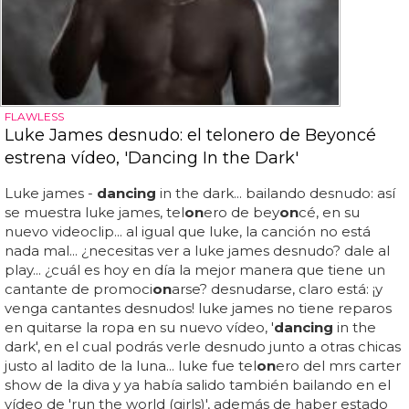
FLAWLESS
Luke James desnudo: el telonero de Beyoncé
estrena vídeo, 'Dancing In the Dark'
Luke james -
dancing
in the dark... bailando desnudo: así
se muestra luke james, tel
on
ero de bey
on
cé, en su
nuevo videoclip... al igual que luke, la canción no está
nada mal... ¿necesitas ver a luke james desnudo? dale al
play... ¿cuál es hoy en día la mejor manera que tiene un
cantante de promoci
on
arse? desnudarse, claro está: ¡y
venga cantantes desnudos! luke james no tiene reparos
en quitarse la ropa en su nuevo vídeo, '
dancing
in the
dark', en el cual podrás verle desnudo junto a otras chicas
justo al ladito de la luna... luke fue tel
on
ero del mrs carter
show de la diva y ya había salido también bailando en el
vídeo de 'run the world (girls)', además de haber estado