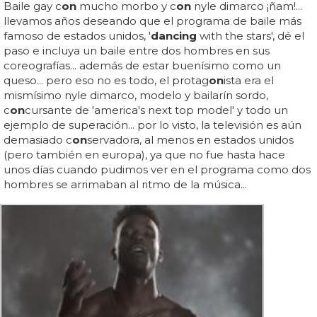
Baile gay c
on
mucho morbo y c
on
nyle dimarco ¡ñam!...
llevamos años deseando que el programa de baile más
famoso de estados unidos, '
dancing
with the stars', dé el
paso e incluya un baile entre dos hombres en sus
coreografías... además de estar buenísimo como un
queso... pero eso no es todo, el protag
on
ista era el
mismísimo nyle dimarco, modelo y bailarín sordo,
c
on
cursante de 'america's next top model' y todo un
ejemplo de superación... por lo visto, la televisión es aún
demasiado c
on
servadora, al menos en estados unidos
(pero también en europa), ya que no fue hasta hace
unos días cuando pudimos ver en el programa como dos
hombres se arrimaban al ritmo de la música...