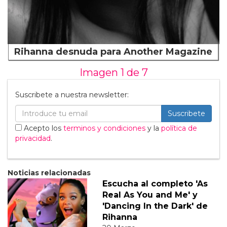
Rihanna desnuda para Another Magazine
Imagen 1 de
7
Suscribete a nuestra newsletter:
Suscribete
Acepto los
terminos y condiciones
y la
política de
privacidad
.
Noticias relacionadas
Escucha al completo 'As
Real As You and Me' y
'Dancing In the Dark' de
Rihanna