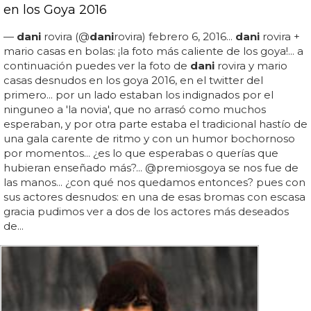
en los Goya 2016
—
dani
rovira (@
dani
rovira) febrero 6, 2016...
dani
rovira +
mario casas en bolas: ¡la foto más caliente de los goya!... a
continuación puedes ver la foto de
dani
rovira y mario
casas desnudos en los goya 2016, en el twitter del
primero... por un lado estaban los indignados por el
ninguneo a 'la novia', que no arrasó como muchos
esperaban, y por otra parte estaba el tradicional hastío de
una gala carente de ritmo y con un humor bochornoso
por momentos... ¿es lo que esperabas o querías que
hubieran enseñado más?... @premiosgoya se nos fue de
las manos... ¿con qué nos quedamos entonces? pues con
sus actores desnudos: en una de esas bromas con escasa
gracia pudimos ver a dos de los actores más deseados
de...