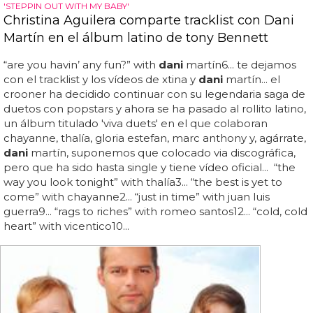
'STEPPIN OUT WITH MY BABY'
Christina Aguilera comparte tracklist con Dani
Martín en el álbum latino de tony Bennett
“are you havin’ any fun?” with
dani
martín6... te dejamos
con el tracklist y los vídeos de xtina y
dani
martín... el
crooner ha decidido continuar con su legendaria saga de
duetos con popstars y ahora se ha pasado al rollito latino,
un álbum titulado 'viva duets' en el que colaboran
chayanne, thalía, gloria estefan, marc anthony y, agárrate,
dani
martín, suponemos que colocado via discográfica,
pero que ha sido hasta single y tiene vídeo oficial... “the
way you look tonight” with thalía3... “the best is yet to
come” with chayanne2... “just in time” with juan luis
guerra9... “rags to riches” with romeo santos12... “cold, cold
heart” with vicentico10...