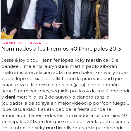
SPANISH MUSIC AWARDS
Nominados a los Premios 40 Principales 2013
Jesse & joy pitbull jennifer lópez ricky
martin
cali & el
dandee ... melendi auryn
dani
martín pablo alborán
malú artista revelación 2013 marien baker xriz wally lópez
pablo lópez el viaje de elliot... con la gran variedad que
caracteriza a la emisora de radio (ja-ja), pablo alborán
tiene 5 nominaciones, seguido por las 4 de malú, melendi
y
dani
martín, o las 2 de auryn y alejandro sanz, o
(cuidado) la de soraya en mejor videoclip por 'con fuego'...
¡qué casualidad! tras el vídeo de la fiesta donde se
anunciaron, tienes todos los nominados a los premios 40
principales 2013, en los que se podrán ver las actuaciones
entre otros de ricky
martin
, olly murs, estopa, melendi...