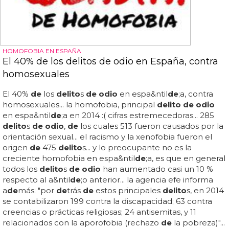
HOMOFOBIA EN ESPAÑA
El 40% de los delitos de odio en España, contra
homosexuales
El 40%
de
los
delito
s
de odio
en espa&ntil
de
;a, contra
homosexuales... la homofobia, principal
delito de odio
en espa&ntil
de
;a en 2014 :( cifras estremecedoras... 285
delito
s
de odio
,
de
los cuales 513 fueron causados por la
orientación sexual... el racismo y la xenofobia fueron el
origen
de
475
delito
s... y lo preocupante no es la
creciente homofobia en espa&ntil
de
;a, es que en general
todos los
delito
s
de odio
han aumentado casi un 10 %
respecto al a&ntil
de
;o anterior... la agencia efe informa
a
de
más: "por
de
trás
de
estos principales
delito
s, en 2014
se contabilizaron 199 contra la discapacidad; 63 contra
creencias o prácticas religiosas; 24 antisemitas, y 11
relacionados con la aporofobia (rechazo
de
la pobreza)"...