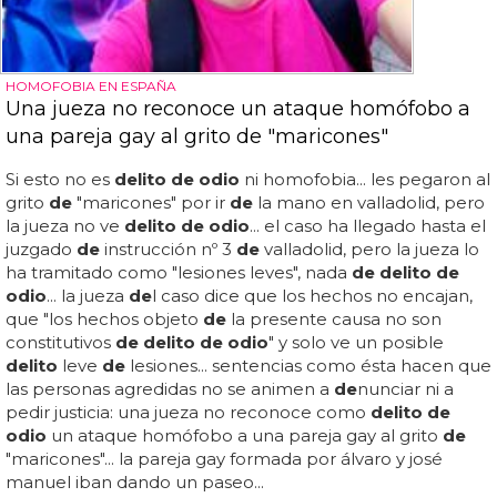
HOMOFOBIA EN ESPAÑA
Una jueza no reconoce un ataque homófobo a
una pareja gay al grito de "maricones"
Si esto no es
delito de odio
ni homofobia... les pegaron al
grito
de
"maricones" por ir
de
la mano en valladolid, pero
la jueza no ve
delito de odio
... el caso ha llegado hasta el
juzgado
de
instrucción nº 3
de
valladolid, pero la jueza lo
ha tramitado como "lesiones leves", nada
de delito de
odio
... la jueza
de
l caso dice que los hechos no encajan,
que "los hechos objeto
de
la presente causa no son
constitutivos
de delito de odio
" y solo ve un posible
delito
leve
de
lesiones... sentencias como ésta hacen que
las personas agredidas no se animen a
de
nunciar ni a
pedir justicia: una jueza no reconoce como
delito de
odio
un ataque homófobo a una pareja gay al grito
de
"maricones"... la pareja gay formada por álvaro y josé
manuel iban dando un paseo...