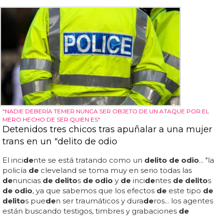
"NADIE DEBERÍA TEMER NUNCA SER OBJETO DE UN ATAQUE POR EL
MERO HECHO DE SER QUIEN ES"
Detenidos tres chicos tras apuñalar a una mujer
trans en un "delito de odio
El inci
de
nte se está tratando como un
delito de odio
... "la
policía
de
cleveland se toma muy en serio todas las
de
nuncias
de delito
s
de odio
y
de
inci
de
ntes
de delito
s
de odio
, ya que sabemos que los efectos
de
este tipo
de
delito
s pue
de
n ser traumáticos y dura
de
ros... los agentes
están buscando testigos, timbres y grabaciones
de