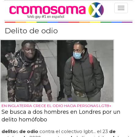
Toggle
navigat
Delito de odio
EN INGLATERRA CRECE EL ODIO HACIA PERSONAS LGTB+
Se busca a dos hombres en Londres por un
delito homófobo
delito
s
de odio
contra el colectivo lgbt... el 23
de