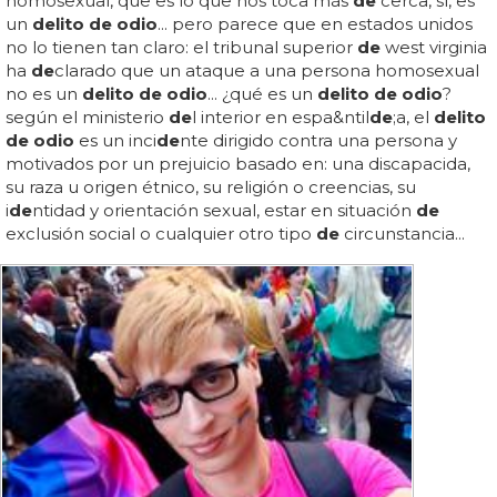
homosexual, que es lo que nos toca más
de
cerca, sí, es
un
delito de odio
... pero parece que en estados unidos
no lo tienen tan claro: el tribunal superior
de
west virginia
ha
de
clarado que un ataque a una persona homosexual
no es un
delito de odio
... ¿qué es un
delito de odio
?
según el ministerio
de
l interior en espa&ntil
de
;a, el
delito
de odio
es un inci
de
nte dirigido contra una persona y
motivados por un prejuicio basado en: una discapacida,
su raza u origen étnico, su religión o creencias, su
i
de
ntidad y orientación sexual, estar en situación
de
exclusión social o cualquier otro tipo
de
circunstancia...