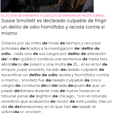
EL ACTOR SE ENFRENTA A CARGOS DE PRISIÓN DE HASTA 3 AÑOS
Jussie Smollett es declarado culpable de fingir
un delito de odio homófobo y racista contra sí
mismo
Dólares por las miles
de
horas
de
tiempo y recursos
policiales
de
dicados a la investigación
de
l
delito de
odio
... cada uno
de
sus cargos por
delito de
alteración
de
l or
de
n público conlleva una sentencia
de
hasta tres
a&ntil
de
;os
de
prisión y una multa
de
25... el ex actor
de
empire, jussie smollett, ha sido
de
clarado culpable
de
escenificar un
delito de odio
racista y homófobo contra
sí mismo... smollett fue
de
clarado culpable
de
cinco
cargos
de
conducta
de
sor
de
nada
de
spués
de
que un
jurado
de
liberara durante más
de
nueve horas en el
tribunal penal
de
leighton
de
chicago... "con el rotundo
veredicto que acabamos
de
recibir
de
este jurado, tras un
día
de de
liberaciones, en el que han
de
clarado al
se&ntil
de
;or smollett...