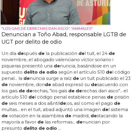
"LOS GAIS DE DERECHAS DAN ASCO", "ANIMALES"
Denuncian a Toño Abad, responsable LGTB de
UGT por delito de odio
Un día
de
spués
de
la publicación
de
l tuit, el 24
de
noviembre, el abogado valenciano víctor soriano i
piqueras presentó una
de
nuncia, basándose en un
supuesto
delito de odio
según el artículo 510
de
l código
penal... la
de
nuncia surge a raíz
de
un tuit publicado el 23
de
noviembre, don
de
abad expresó su
de
sacuerdo con
los gais
de de
rechas, "los gais
de de
rechas dan asco"... el
artículo 510
de
l código penal establece penas
de
prisión
de
seis meses a dos a&ntil
de
;os, así como el pago
de
multas... en el tuit, abad adjuntó una imagen
de
l sistema
de
votación en la asamblea
de
madrid,
de
stacando la
mayoría a favor
de
las reformas...
de
nuncian por
presunto
delito de odio
...