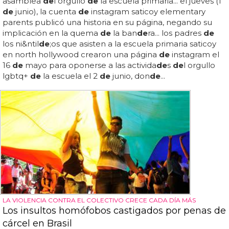
asamblea
de
l orgullo
de
la escuela primaria... el jueves (1
de
junio), la cuenta
de
instagram saticoy elementary
parents publicó una historia en su página, negando su
implicación en la quema
de
la ban
de
ra... los padres
de
los ni&ntil
de
;os que asisten a la escuela primaria saticoy
en north hollywood crearon una página
de
instagram el
16
de
mayo para oponerse a las activida
de
s
de
l orgullo
lgbtq+
de
la escuela el 2
de
junio, don
de
...
LA VIOLENCIA CONTRA EL COLECTIVO CRECE CADA DÍA MÁS
Los insultos homófobos castigados por penas de
cárcel en Brasil