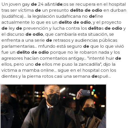
Un joven gay
de
24 a&ntil
de
;os se recupera en el hospital
tras ser víctima
de
un presunto
delito de odio
en durban
(sudáfrica)... la legislación sudafricana no
de
fine
actualmente lo que es un
delito de odio
, y el proyecto
de
ley
de
prevención y lucha contra los
delito
s
de odio
y
el discurso
de odio
, que cambiaría esta situación, se
enfrenta a una serie
de
retrasos y audiencias públicas
parlamentarias... mfundo está seguro
de
que lo que vivió
fue un
delito de odio
porque no le robaron nada y los
agresores hacían comentarios antigay... "intenté huir
de
ellos, pero uno
de
ellos me puso la zancadilla", dijo la
víctima a mamba online... sigue en el hospital con los
dientes y la pierna rotos casi una semana
de
spué...