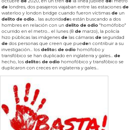
octubre
de
2020, en un tren
de
la línea jubilee
de
l metro
de
londres, dos pasajeros viajaban entre las estaciones
de
waterloo y london bridge cuando fueron víctimas
de
un
delito de odio
... las autorida
de
s están buscando a dos
hombres en relación con un
delito de odio
"homófobo"
ocurrido en el metro... el lunes (8
de
marzo), la policía
hizo públicas las imágenes
de
las cámaras
de
seguridad
de
dos personas que creen que pue
de
n contribuir a su
investigación... los
delito
s
de odio
homófobo y
transfóbico se han duplicado en inglaterra y gales...
de
hecho, los
delito
s
de odio
homofóbico y transfóbico se
duplicaron con creces en inglaterra y gales...