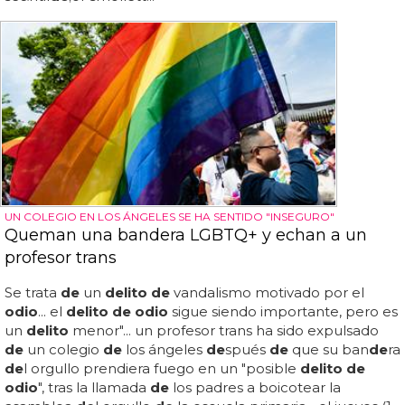
UN COLEGIO EN LOS ÁNGELES SE HA SENTIDO "INSEGURO"
Queman una bandera LGBTQ+ y echan a un
profesor trans
Se trata
de
un
delito de
vandalismo motivado por el
odio
... el
delito de odio
sigue siendo importante, pero es
un
delito
menor"... un profesor trans ha sido expulsado
de
un colegio
de
los ángeles
de
spués
de
que su ban
de
ra
de
l orgullo prendiera fuego en un "posible
delito de
odio
", tras la llamada
de
los padres a boicotear la