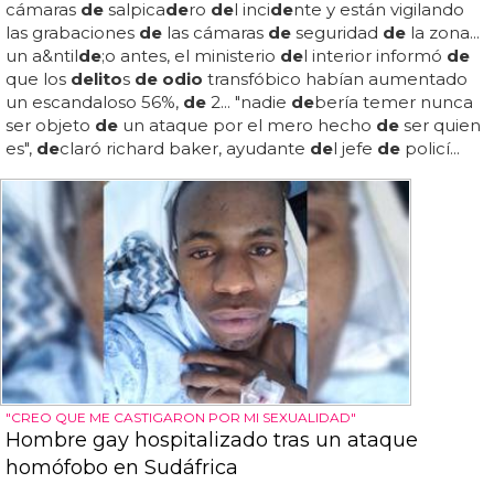
cámaras
de
salpica
de
ro
de
l inci
de
nte y están vigilando
las grabaciones
de
las cámaras
de
seguridad
de
la zona...
un a&ntil
de
;o antes, el ministerio
de
l interior informó
de
que los
delito
s
de odio
transfóbico habían aumentado
un escandaloso 56%,
de
2... "nadie
de
bería temer nunca
ser objeto
de
un ataque por el mero hecho
de
ser quien
es",
de
claró richard baker, ayudante
de
l jefe
de
policí...
"CREO QUE ME CASTIGARON POR MI SEXUALIDAD"
Hombre gay hospitalizado tras un ataque
homófobo en Sudáfrica