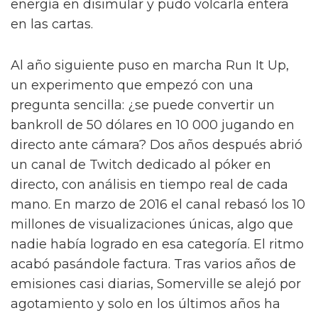
energía en disimular y pudo volcarla entera
en las cartas.
Al año siguiente puso en marcha Run It Up,
un experimento que empezó con una
pregunta sencilla: ¿se puede convertir un
bankroll de 50 dólares en 10 000 jugando en
directo ante cámara? Dos años después abrió
un canal de Twitch dedicado al póker en
directo, con análisis en tiempo real de cada
mano. En marzo de 2016 el canal rebasó los 10
millones de visualizaciones únicas, algo que
nadie había logrado en esa categoría. El ritmo
acabó pasándole factura. Tras varios años de
emisiones casi diarias, Somerville se alejó por
agotamiento y solo en los últimos años ha