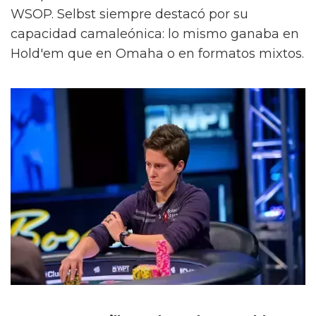
WSOP. Selbst siempre destacó por su
capacidad camaleónica: lo mismo ganaba en
Hold'em que en Omaha o en formatos mixtos.