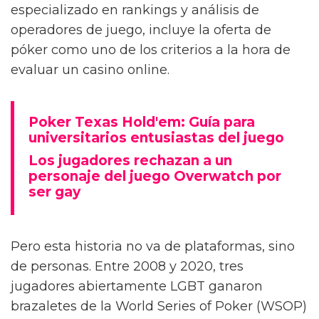
especializado en rankings y análisis de
operadores de juego, incluye la oferta de
póker como uno de los criterios a la hora de
evaluar un casino online.
Poker Texas Hold'em: Guía para
universitarios entusiastas del juego
Los jugadores rechazan a un
personaje del juego Overwatch por
ser gay
Pero esta historia no va de plataformas, sino
de personas. Entre 2008 y 2020, tres
jugadores abiertamente LGBT ganaron
brazaletes de la World Series of Poker (WSOP)