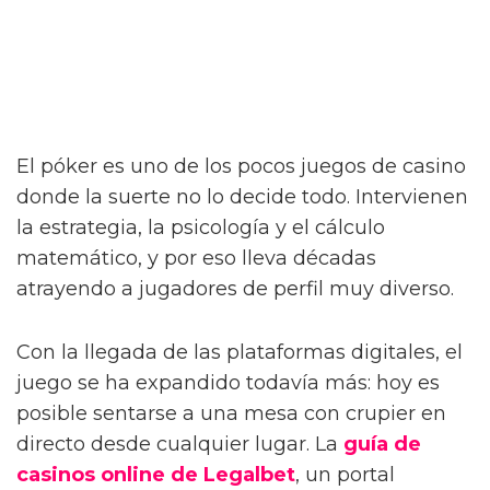
El póker es uno de los pocos juegos de casino
donde la suerte no lo decide todo. Intervienen
la estrategia, la psicología y el cálculo
matemático, y por eso lleva décadas
atrayendo a jugadores de perfil muy diverso.
Con la llegada de las plataformas digitales, el
juego se ha expandido todavía más: hoy es
posible sentarse a una mesa con crupier en
directo desde cualquier lugar. La
guía de
casinos online de Legalbet
, un portal