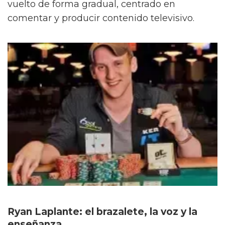
vuelto de forma gradual, centrado en
comentar y producir contenido televisivo.
Ryan Laplante: el brazalete, la voz y la
enseñanza