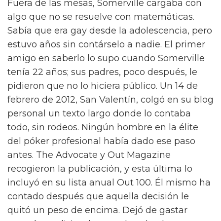
Fuera de las mesas, Somerville cargaba con
algo que no se resuelve con matemáticas.
Sabía que era gay desde la adolescencia, pero
estuvo años sin contárselo a nadie. El primer
amigo en saberlo lo supo cuando Somerville
tenía 22 años; sus padres, poco después, le
pidieron que no lo hiciera público. Un 14 de
febrero de 2012, San Valentín, colgó en su blog
personal un texto largo donde lo contaba
todo, sin rodeos. Ningún hombre en la élite
del póker profesional había dado ese paso
antes. The Advocate y Out Magazine
recogieron la publicación, y esta última lo
incluyó en su lista anual Out 100. Él mismo ha
contado después que aquella decisión le
quitó un peso de encima. Dejó de gastar