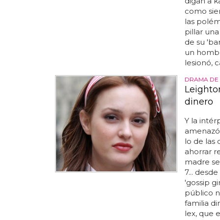
digan a ka
como siem
las polém
pillar un
de su 'ba
un hombre
lesionó, 
DRAMA DE
Leighto
dinero
Y la inté
amenazó
lo de las
ahorrar r
madre se
7... desd
'gossip gi
público n
familia d
lex, que