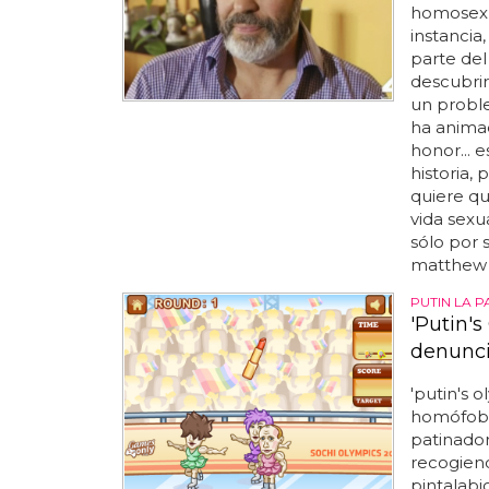
homosexu
instancia
parte del
descubri
un proble
ha anima
honor... 
historia,
quiere q
vida sexu
sólo por 
matthew 
PUTIN LA 
'Putin'
denunci
'putin's 
homófobas
patinador
recogiend
pintalabio