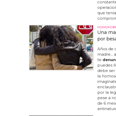
constante
operacion
que tenía
compromet
HOMOFOBI
Una mad
por besa
Años de c
madre... 
te
denun
puedes ll
debe ser 
la homose
imagínate
enclaustr
por la le
pese a n
de 6 mese
antinatur