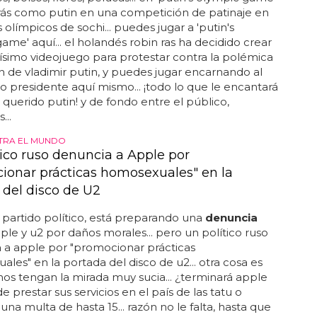
rás como putin en una competición de patinaje en
 olímpicos de sochi... puedes jugar a 'putin's
ame' aquí... el holandés robin ras ha decidido crear
lísimo videojuego para protestar contra la polémica
ón de vladimir putin, y puedes jugar encarnando al
presidente aquí mismo... ¡todo lo que le encantará
 querido putin! y de fondo entre el público,
..
TRA EL MUNDO
tico ruso denuncia a Apple por
ionar prácticas homosexuales" en la
 del disco de U2
partido político, está preparando una
denuncia
ple y u2 por daños morales... pero un político ruso
a
a apple por "promocionar prácticas
les" en la portada del disco de u2... otra cosa es
os tengan la mirada muy sucia... ¿terminará apple
e prestar sus servicios en el país de las tatu o
na multa de hasta 15... razón no le falta, hasta que