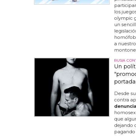
participa
los juegos
olympic g
un sencil
legislaci
homófobo 
a nuestro
montones.
RUSIA CON
Un polí
"promoc
portada
Desde su 
contra ap
denunci
homosexua
que algun
dejando d
pagando u