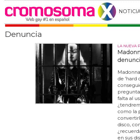
NOTICI
Denuncia
LA NUEVA 
Madonna
denunci
Madonna 
de 'hard 
consegui
preguntar
falta al u
¿tendremo
como la 
convertir
disco, co
¿recuerda
en sus di