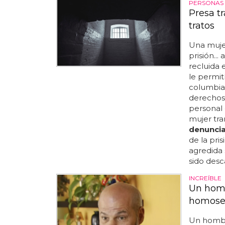
PERSONAS
Presa t
tratos
Una muje
prisión..
recluida 
le permití
columbia
derechos
personal 
mujer tra
denunci
de la pri
agredida
sido desc
INCREÍBLE
Un homb
homosex
Un hom