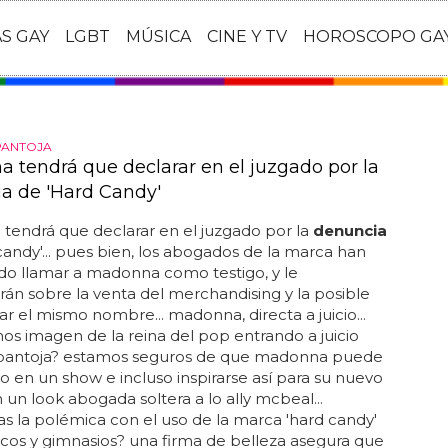
AS GAY
LGBT
MÚSICA
CINE Y TV
HOROSCOPO GA
PANTOJA
 tendrá que declarar en el juzgado por la
a de 'Hard Candy'
tendrá que declarar en el juzgado por la
denuncia
candy'... pues bien, los abogados de la marca han
do llamar a madonna como testigo, y le
án sobre la venta del merchandising y la posible
sar el mismo nombre... madonna, directa a juicio...
s imagen de la reina del pop entrando a juicio
pantoja? estamos seguros de que madonna puede
lo en un show e incluso inspirarse así para su nuevo
n un look abogada soltera a lo ally mcbeal...
s la polémica con el uso de la marca 'hard candy'
scos y gimnasios? una firma de belleza asegura que