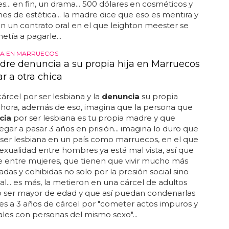
s... en fin, un drama... 500 dólares en cosméticos y
es de estética... la madre dice que eso es mentira y
n un contrato oral en el que leighton meester se
ía a pagarle...
A EN MARRUECOS
re denuncia a su propia hija en Marruecos
r a otra chica
árcel por ser lesbiana y la
denuncia
su propia
ahora, además de eso, imagina que la persona que
cia
por ser lesbiana es tu propia madre y que
egar a pasar 3 años en prisión... imagina lo duro que
ser lesbiana en un país como marruecos, en el que
xualidad entre hombres ya está mal vista, así que
 entre mujeres, que tienen que vivir mucho más
adas y cohibidas no solo por la presión social sino
gal... es más, la metieron en una cárcel de adultos
o ser mayor de edad y que así puedan condenarlas
s a 3 años de cárcel por "cometer actos impuros y
ales con personas del mismo sexo"...