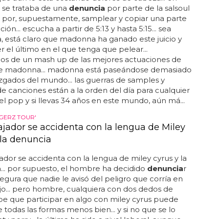
 se trataba de una
denuncia
por parte de la salsoul
 por, supuestamente, samplear y copiar una parte
ión... escucha a partir de 5:13 y hasta 5:15... sea
 está claro que madonna ha ganado este juicio y
er el último en el que tenga que pelear...
mos de un mash up de las mejores actuaciones de
de madonna... madonna está paseándose demasiado
uzgados del mundo... las guerras de samples y
de canciones están a la orden del día para cualquier
del pop y si llevas 34 años en este mundo, aún má...
NGERZ TOUR'
ajador se accidenta con la lengua de Miley
 la denuncia
ador se accidenta con la lengua de miley cyrus y la
a
... por supuesto, el hombre ha decidido
denuncia
r
egura que nadie le avisó del peligro que corría en
jo... pero hombre, cualquiera con dos dedos de
be que participar en algo con miley cyrus puede
 todas las formas menos bien... y si no que se lo