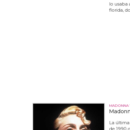
lo usaba 
florida, d
MADONNA 
Madonna
La última
de 1990 q