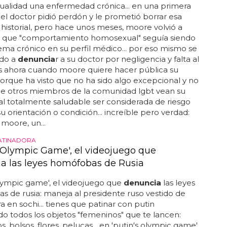
alidad una enfermedad crónica... en una primera
, el doctor pidió perdón y le prometió borrar esa
 historial, pero hace unos meses, moore volvió a
r que "comportamiento homosexual" seguía siendo
ma crónico en su perfil médico... por eso mismo se
do a
denuncia
r a su doctor por negligencia y falta al
es ahora cuando moore quiere hacer pública su
 porque ha visto que no ha sido algo excepcional y no
ue otros miembros de la comunidad lgbt vean su
al totalmente saludable ser considerada de riesgo
su orientación o condición... increíble pero verdad:
moore, un...
PATINADORA
s Olympic Game', el videojuego que
a las leyes homófobas de Rusia
olympic game', el videojuego que
denuncia
las leyes
 de rusia: maneja al presidente ruso vestido de
a en sochi... tienes que patinar con putin
o todos los objetos "femeninos" que te lancen:
s, bolsos, flores, pelucas... en 'putin's olympic game'