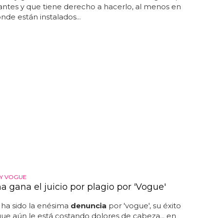
antes y que tiene derecho a hacerlo, al menos en
onde están instalados...
Y VOGUE
 gana el juicio por plagio por 'Vogue'
 ha sido la enésima
denuncia
por 'vogue', su éxito
ue aún le está costando dolores de cabeza... en