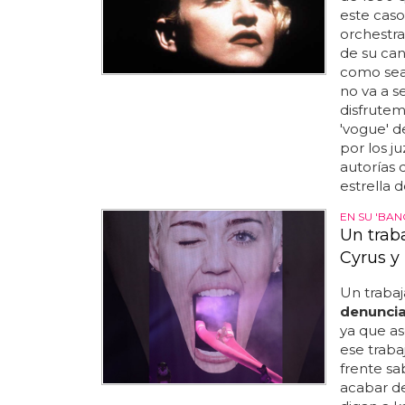
este caso
orchestra
de su canc
como sea,
no va a s
disfrute
'vogue' 
por los j
autorías 
estrella 
EN SU 'BA
Un trab
Cyrus y
Un trabaj
denunci
ya que as
ese traba
frente sa
acabar de