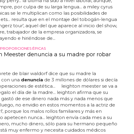
ty perry... la última ha sido a nivel laboral, aunque,
pre, por culpa de su larga lengua... a miley cyrus
icas se le multiplican como las posibilidades de
a ets... resulta que en el montaje del tobogán-lengua
ngerz tour', aquel del que aparece al inicio del show,
, trabajador de la empresa organizadora, se
cayendo e hiriéndose de...
 PROPORCIONES ÉPICAS
n Meester denuncia a su madre por robar
rprete de blair waldorf dice que su madre la
 con una
denuncia
de 3 millones de dólares si decía
 operaciones de estética... leighton meester se va a
egalo el día de la madre... leighton afirma que su
 gastó de ese dinero nada más y nada menos que
e luego, no envidio en estos momentos a la actriz de
rl', porque los malos rollos familiares y más en
o apetecen nunca... leighton envía cada mes a su
inero, mucho dinero, sólo para su hermano pequeño
 está muy enfermo y necesita cuidados médicos