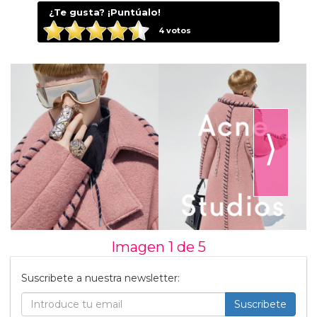
¿Te gusta? ¡Puntúalo!
4
votos
⟩
Imagen 1 de
5
Suscribete a nuestra newsletter:
Suscribete