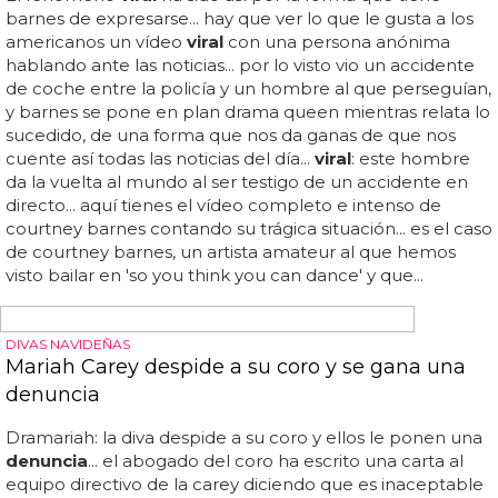
El viral de la drag queen que se cae mientras
canta 'Oops I Did It Again'
El vídeo
viral
de un fan de britney spears bailando 'make
me' ante la policía... tres buenorros cantando 'i'm a slave
4 u' de britney spears se convierte en
viral
... britney-
viral
:
la drag queen que se cae mientras canta 'oops i did it
again'... la conocida drag queen big dee ha conseguido
que un tropiezo y una caída al ritmo de uno de los
mayores hits de la princesa del pop ruede por el mundo
y se convierta en uno de los clips más reproducidos de la
semana... y razón no le falta, porque si el mundo drag
destaca por algo es por su humor y por saber reírse de sí