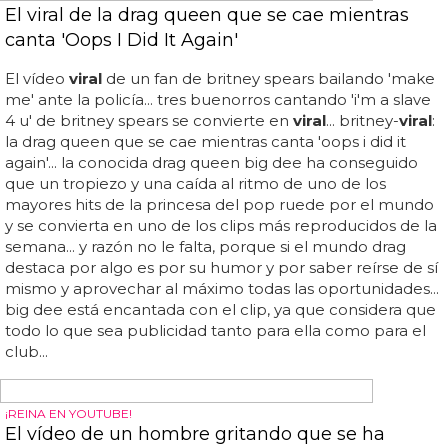
podemos entender que se sienta incómodo y que quiera
irse... el vapor desaparece y veo a un caballero, sentado
muy cerca, con su toalla abierta, sus piernas abiertas y
mirándome... la curiosidad mató al gato y asustó al
hetero... vaya, qué sorpresa, hay hombres que se tocan y
hacen cositas en una sauna a determinada hora en el
gimnasio... el hombre a su lado le está frotando la parte
interior del muslo... pero lo cuenta con demasiados
detalles para...
SEXO GAY
El vídeo viral de una pareja china teniendo sexo