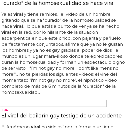
gay con la ventana abierta
No te pierdas el
viral
de sexo gay en hong kong... este
vídeo de sexo gay entre chinos es el
viral
de moda en
toda asia... tienes que ver esto: el vídeo
viral
de una pareja
china teniendo sexo gay con la ventana abierta... parece
que termina y va a por una toalla para limpiarse los dos...
en él vemos que están decenas de personas en la calle
grabando con su móvil lo que ocurre en un piso: se ve a
través de una ventana a un hombre desnudo de pie y
teniendo sexo con otra persona, de la cual solo vemos las
piernas en alto... la explícita escena de sexo gay con
geoffrey couët y françois nambot en ‘théo &
hugo&rsquo... vídeo
viral
: una pareja teniendo sexo gay
en hong kong con la ventana abierta...