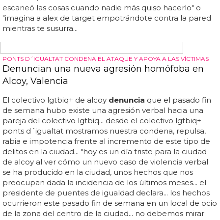
semana
'alex from target', el
viral
guapísimo de la semana... una
chica colgó la foto de arriba en su twitter y, a partir de ahí,
el hashtag #alexfromtarget se convirtió en
viral
... hay que
ver lo que nos gusta un
viral
, y más si incluye a chicos
guapos... hasta ellen degeneres y, cómo no, la propia
cadena target, han resuelto el asunto con humor y
cachondeo... el chaval ya ha contestado y se lo ha
tomado con mucho humor... miles de fans, cientos de
memes y mucho amor por el chico que, todo sea dicho,
es una monada... la mayoría de memes van en esa
dirección, con frases tan románticas como "el me
escaneó las cosas cuando nadie más quiso hacerlo" o
"imagina a alex de target empotrándote contra la pared
mientras te susurra...