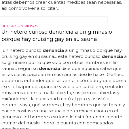
PONTS D´IGUALTAT CONDENA EL ATAQUE Y APOYA A LAS VÍCTIMAS
Denuncian una nueva agresión homófoba en
Alcoy, Valencia
El colectivo lgtbiq+ de alcoy
denuncia
que el pasado fin
de semana hubo existe una agresión verbal hacia una
pareja del colectivo lgtbiq... desde el colectivo lgtbiq+
ponts d´igualtat mostramos nuestra condena, repulsa,
rabia e impotencia frente al incremento de este tipo de
delitos en la ciudad... "hoy es un día triste para la ciudad
de alcoy al ver cómo un nuevo caso de violencia verbal
se ha producido en la ciudad, unos hechos que nos
preocupan dada la incidencia de los últimos meses... el
presidente de puentes de igualdad declara... los hechos
ocurrieron este pasado fin de semana en un local de ocio
de la zona del centro de la ciudad... no debemos mirar