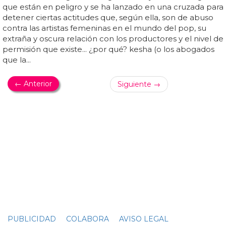
¡GIRL!
El viral del bailarín gay testigo de un accidente
El fenómeno
viral
ha sido así por la forma que tiene
barnes de expresarse... hay que ver lo que le gusta a los
americanos un vídeo
viral
con una persona anónima
hablando ante las noticias... por lo visto vio un accidente
de coche entre la policía y un hombre al que perseguían,
y barnes se pone en plan drama queen mientras relata lo
sucedido, de una forma que nos da ganas de que nos
cuente así todas las noticias del día...
viral
: este hombre
da la vuelta al mundo al ser testigo de un accidente en
directo... aquí tienes el vídeo completo e intenso de
courtney barnes contando su trágica situación... es el caso