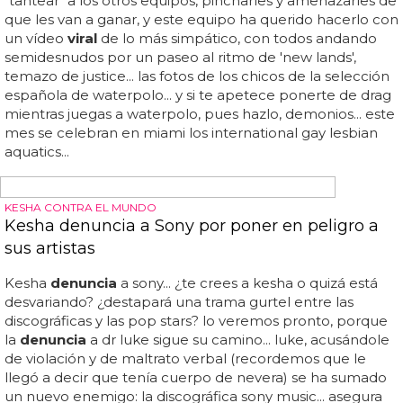
Ya es
viral
y tiene remixes... el vídeo de un hombre
gritando que se ha "curado" de la homosexualidad se
hace
viral
... lo que estás a punto de ver ya se ha hecho
viral
en la red, por lo hilarante de la situación
esperpéntica en que este chico, con pajarita y pañuelo
perfectamente conjuntados, afirma que ya no le gustan
los hombres y ya no es gay gracias al poder de dios... el
mundo es un lugar maravilloso donde telepredicadores
curan la homosexualidad y forman un espectáculo digno
de ser visto... "i’m not gay no more! i don't like mens no
more!"... no te pierdas los siguientes vídeos: el vine del
momentazo "i'm not gay no more", el hipnótico vídeo
completo de más de 6 minutos de la "curación" de la
homosexualidad...