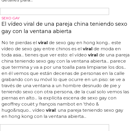
atrás debemos crear cuántas medidas sean necesarias,
así como volver a solicitar...
HETEROS CURIOSOS
Un hetero curioso denuncia a un gimnasio
porque hay cruising gay en su sauna
un hetero curioso
denuncia
a un gimnasio porque hay
cruising gay en su sauna... este hetero curioso
denuncia
a
su gimnasio por lo que vivió con otros hombres en la
sauna... según su
denuncia
dice que equinox sabía que
estas cosas pasaban en sus saunas desde hace 10 años...